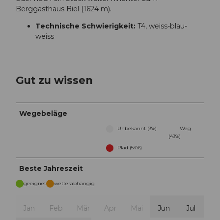
Berggasthaus Biel (1624 m).
Technische Schwierigkeit:
T4, weiss-blau-
weiss
Gut zu wissen
Wegebeläge
Unbekannt (3%)
Weg
(43%)
Pfad (54%)
Beste Jahreszeit
geeignet
wetterabhängig
Jan
Feb
Mär
Apr
Mai
Jun
Jul