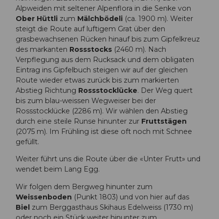
Alpweiden mit seltener Alpenflora in die Senke von
Ober Hüttli
zum
Mälchbödeli
(ca. 1900 m). Weiter
steigt die Route auf luftigem Grat über den
grasbewachsenen Rücken hinauf bis zum Gipfelkreuz
des markanten
Rossstocks
(2460 m). Nach
Verpflegung aus dem Rucksack und dem obligaten
Eintrag ins Gipfelbuch steigen wir auf der gleichen
Route wieder etwas zurück bis zum markierten
Abstieg Richtung
Rossstocklücke
. Der Weg quert
bis zum blau-weissen Wegweiser bei der
Rossstocklücke (2286 m). Wir wählen den Abstieg
durch eine steile Runse hinunter zur
Fruttstägen
(2075 m). Im Frühling ist diese oft noch mit Schnee
gefüllt.
Weiter führt uns die Route über die «Unter Frutt» und
wendet beim Lang Egg.
Wir folgen dem Bergweg hinunter zum
Weissenboden
(Punkt 1803) und von hier auf das
Biel
zum Berggasthaus Skihaus Edelweiss (1730 m)
oder noch ein Stück weiter hinunter zum