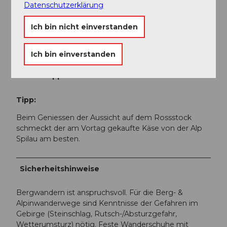
Datenschutzerklärung
Sanna Laurén
Ich bin nicht einverstanden
Organisation
Verein Urner Wanderwege
Ich bin einverstanden
Unser Tipp
Tipp:
Beim Geniessen der Aussicht auf dem Rossstock
schmeckt der am Vortag gekaufte Käse von der Alp
Spilau am besten.
Sicherheitshinweise
Bergwandern ist anspruchsvoll. Für die Berg- &
Alpinwanderwege sind Kenntnisse der Gefahren im
Gebirge (Steinschlag, Rutsch-/Absturzgefahr,
Wetterumsturz) nötig. Feste Wanderschuhe mit