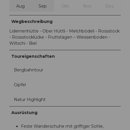
Aug
Sep
Okt
Nov
Dez
Wegbeschreibung
Lidernenhütte - Ober Hüttli - Melchbödeli - Rossstock
- Rossstocklücke - Fruttstägen – Weissenboden -
Wiltschi - Biel
Toureigenschaften
Bergbahntour
Gipfel
Natur Highlight
Ausrüstung
Feste Wanderschuhe mit griffiger Sohle,