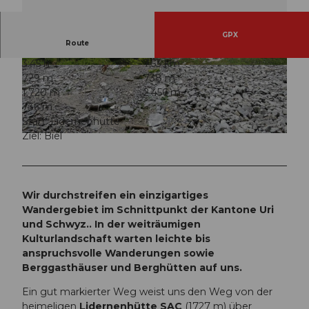
GPX
Route
3:45 h
7,53 km
© Markus Fehlmann, Verein Urner Wanderwege
© Sanna Laurén, Verein Urner Wanderwege |
729 m
738 m
|
CC-BY
CC-BY
1.720 m
2.456 m
736 m
Start: Lidernenhütte
Ziel: Biel
© Sanna Laurén, Verein Urner Wanderwege |
CC-BY
Wir durchstreifen ein einzigartiges
Wandergebiet im Schnittpunkt der Kantone Uri
und Schwyz.. In der weiträumigen
Kulturlandschaft warten leichte bis
anspruchsvolle Wanderungen sowie
Berggasthäuser und Berghütten auf uns.
Ein gut markierter Weg weist uns den Weg von der
heimeligen
Lidernenhütte SAC
(1727 m) über