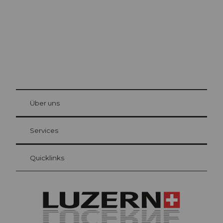
© Be
at Bre
chbü
hl
Über uns
Gästekarte Luzern
Ihre Vorteile als Übernachtungsgast
Services
Quicklinks