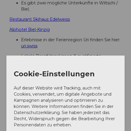
Es gibt zwei mögliche Unterkünfte in Wiltschi /
Biel;
Restaurant Skihaus Edelweiss
Alphotel Biel-Kinzig
Erlebnisse in der Ferienregion Uri finden Sie hier:
uri.swiss
Lokale Bergführer/-innen & qualifizierte
Wanderleiter/-innen sind zu finden
bei;
Montanara Bergerlebnisse,
Bergführerverein
Cookie-Einstellungen
Uri
und
Honigberg.ch
Auf dieser Website wird Tracking, auch mit
Literatur
Cookies, verwendet, um digitale Angebote und
Kampagnen analysieren und optimieren zu
www.alpenkranz.ch
können. Weitere Informationen finden Sie in der
www.urnerwanderwege.ch
Datenschutzerklärung. Sie haben jederzeit das
Recht, Widerspruch gegen die Bearbeitung Ihrer
Personendaten zu erheben.
Autor:in