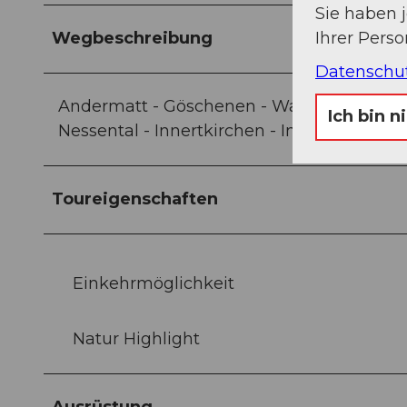
Sie haben 
Ihrer Pers
Wegbeschreibung
Datenschu
Andermatt - Göschenen - Wassen - Färnigen
Ich bin n
Nessental - Innertkirchen - Im oberen Wyle
Toureigenschaften
Einkehrmöglichkeit
Natur Highlight