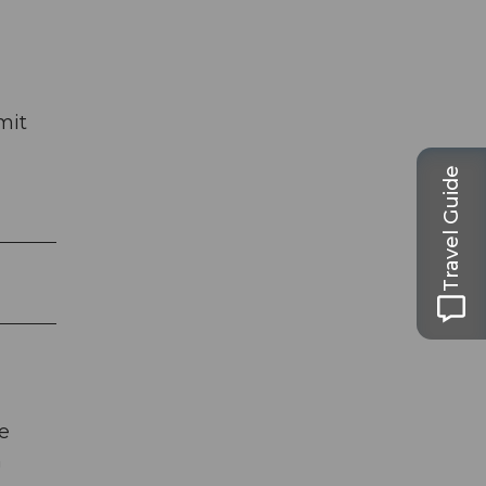
mit
Travel Guide
e
m