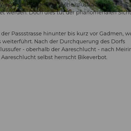
er Weg. Kurz vor der Passhöhe muss auch mit
et werden. Doch dies tut der phänomenalen Sicht
 der Passstrasse hinunter bis kurz vor Gadmen, w
rs weiterführt. Nach der Durchquerung des Dorfs
ussufer - oberhalb der Aareschlucht - nach Meiri
 Aareschlucht selbst herrscht Bikeverbot.