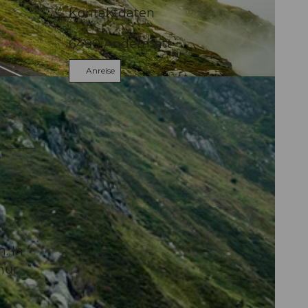
Kontaktdaten
6490
Andermatt
Anreise
. In
nur