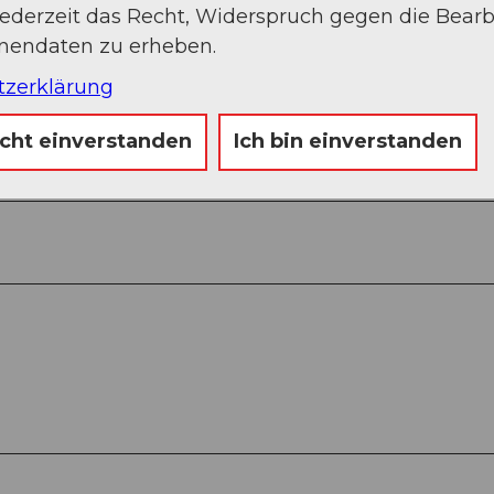
jederzeit das Recht, Widerspruch gegen die Bear
onendaten zu erheben.
tzerklärung
 - Guferalp - Sustenpass - Steingletscher - Furen
icht einverstanden
Ich bin einverstanden
rli - Meiringen