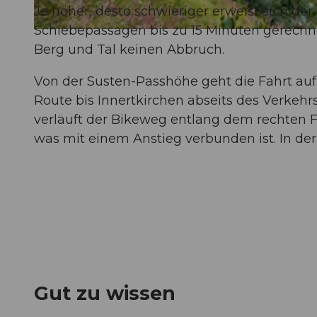
Je höher, desto schwieriger erweist sich d
Schiebepassagen bis zu 15 Minuten gerechn
© Andermatt-Urserntal Tourismus GmbH, Ferienregion Andermatt
Berg und Tal keinen Abbruch.
Von der Susten-Passhöhe geht die Fahrt auf
Route bis Innertkirchen abseits des Verkeh
verläuft der Bikeweg entlang dem rechten Fl
was mit einem Anstieg verbunden ist. In der
Gut zu wissen