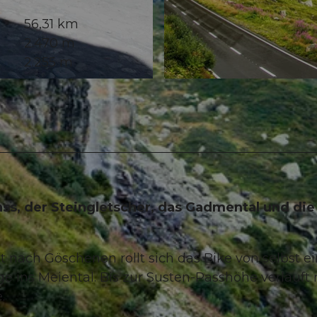
56,31 km
2.470 m
2.255 m
© Martin Wabel
ass, der Steingletscher, das Gadmental und die
 nach Göschenen rollt sich das Bike von selbst ein
ins Meiental. Bis zur Susten-Passhöhe verläuft 
.