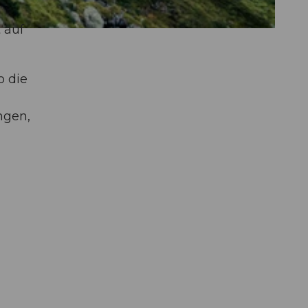
 auf
o die
ngen,