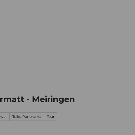
Informieren
Buchen
Business
W
rmatt - Meiringen
hwer
Tolles Panorama
Tour