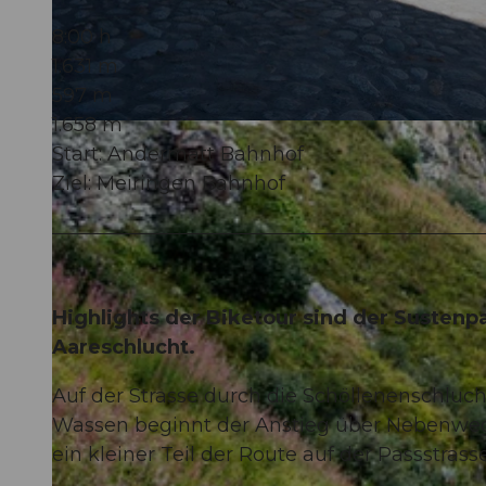
8:00 h
1.631 m
597 m
1.658 m
© Thilo Brunner, Ferienregion Andermatt
Start: Andermatt Bahnhof
Ziel: Meiringen Bahnhof
Highlights der Biketour sind der Sustenp
Aareschlucht.
Auf der Strasse durch die Schöllenenschlucht
Wassen beginnt der Anstieg über Nebenwege 
ein kleiner Teil der Route auf der Passstrasse