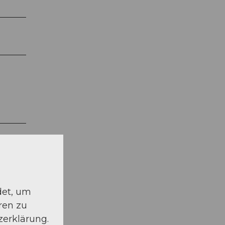
det, um
ren zu
zerklärung.