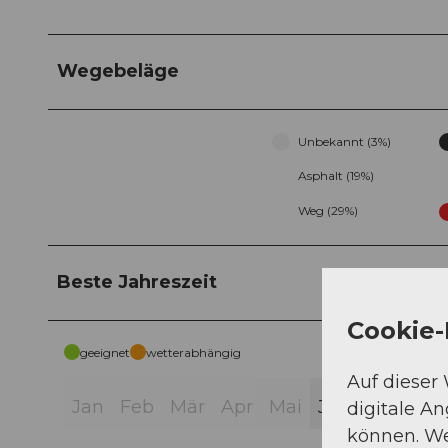
Wegebeläge
Unbekannt (3%)
Asphalt (19%)
Weg (29%)
Beste Jahreszeit
Cookie-
geeignet
wetterabhängig
Auf dieser
Jan
Feb
Mär
Apr
Mai
Jun
Jul
Aug
digitale A
können. We