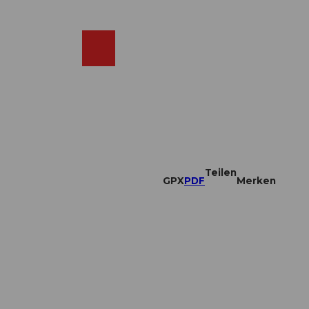
DE
ebcams
Merkzettel
Suche
Shop
Teilen
GPX
PDF
Merken