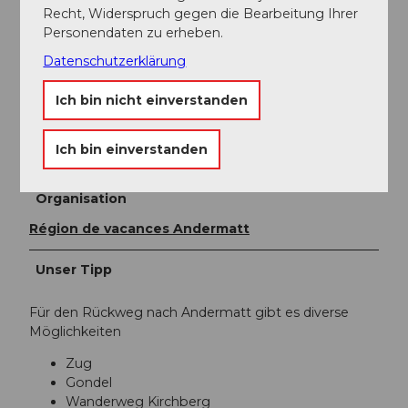
Recht, Widerspruch gegen die Bearbeitung Ihrer
sind folgende:
Andermatt+Sedrun+Disentis
Personendaten zu erheben.
Bei weiteren Fragen melden Sie sich gerne bei:
Ferienregion Andermatt
, +41 41 888 71
Datenschutzerklärung
00,
info@andermatt.swiss
Ich bin nicht einverstanden
Autor:in
Ich bin einverstanden
Andermatt-Urserntal Tourismus GmbH
Organisation
Région de vacances Andermatt
Unser Tipp
Für den Rückweg nach Andermatt gibt es diverse
Möglichkeiten
Zug
Gondel
Wanderweg Kirchberg