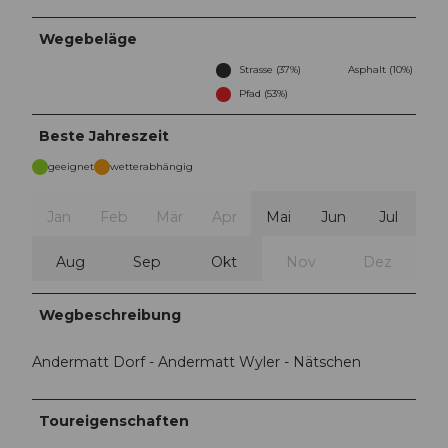
Wegebeläge
Strasse (37%)
Asphalt (10%)
Pfad (53%)
Beste Jahreszeit
geeignet
wetterabhängig
Jan
Feb
Mär
Apr
Mai
Jun
Jul
Aug
Sep
Okt
Nov
Dez
Wegbeschreibung
Andermatt Dorf - Andermatt Wyler - Nätschen
Toureigenschaften