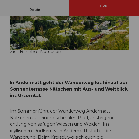
GPX
Route
1:10 h
2,81 km
© Marlies Planzer, Ferienregion Andermatt
© Marlies Planzer, Ferienregion Andermatt
395 m
9 m
1.440 m
1.850 m
410 m
Start: Bahnhof Andermatt
Ziel: Bahnhof Nätschen
© Andermatt-Urserntal Tourismus GmbH, Ferienregion Andermatt
In Andermatt geht der Wanderweg los hinauf zur
Sonnenterrasse Nätschen mit Aus- und Weitblick
ins Urserntal.
Im Sommer führt der Wanderweg Andermatt-
Nätschen auf einem schmalen Pfad, ansteigend
entlang von saftigen Wiesen und Weiden. Im
idyllischen Dorfkern von Andermatt startet die
Wanderung. Beim Kreisel, wo sich auch die