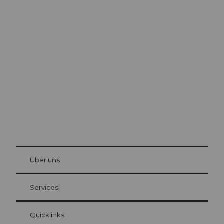
Ausflugstipps in
Luzern
Die Stadt. Der See. Die Berge.
© Be
at Bre
chbü
hl
Über uns
Gästekarte Luzern
Ihre Vorteile als Übernachtungsgast
Services
Quicklinks