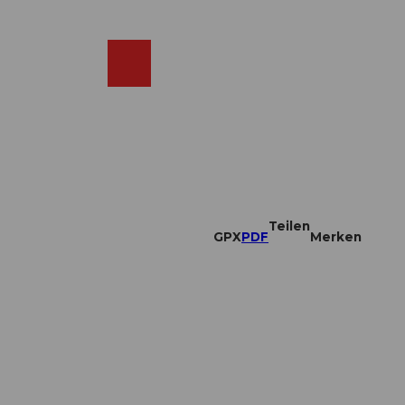
DE
ebcams
Merkzettel
Suche
Shop
Teilen
GPX
PDF
Merken