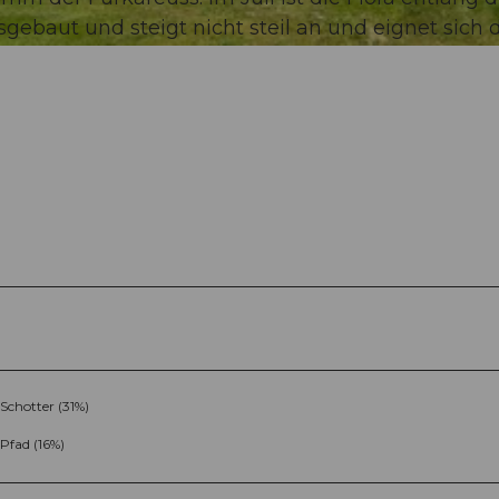
ebaut und steigt nicht steil an und eignet sich 
Schotter (31%)
Pfad (16%)