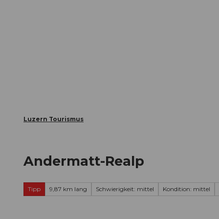
Z
ungen
Webcams
Gästekarte
u
m
Die Stadt
Die Erlebnisregion
I
n
h
a
l
t
Luzern Tourismus
Andermatt-Realp
Tipp
9,87 km lang
Schwierigkeit: mittel
Kondition: mittel