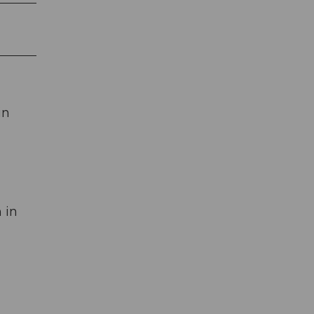
in
 in