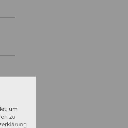
det, um
ren zu
zerklärung.