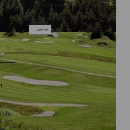
Kontaktdaten
6490
Andermatt
Anreise
Andermatt
n
r
liche
durch
des