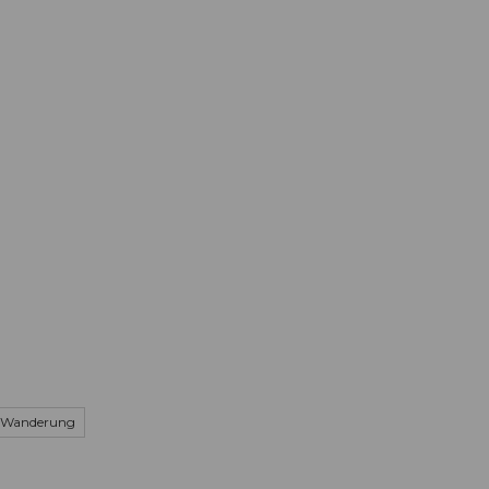
Informieren
Buchen
Business
W
Wanderung