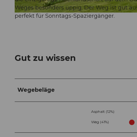
Weges besonders üppig. Der Weg ist gut ausg
perfekt für Sonntags-Spaziergänger.
© Susy Mezzanotte
Gut zu wissen
Wegebeläge
Asphalt (12%)
Weg (41%)