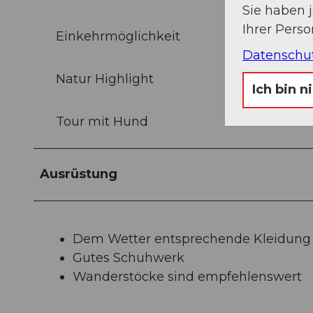
Sie haben 
Ihrer Pers
Einkehrmöglichkeit
Datenschu
Natur Highlight
Ich bin n
Tour mit Hund
Ausrüstung
Dem Wetter entsprechende Kleidung
Gutes Schuhwerk
Wanderstöcke sind empfehlenswert