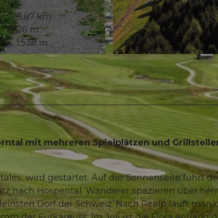
9,87 km
26 m
1.538 m
© Andermatt-Urserntal Tourismus GmbH, Ferienregion 
ntal mit mehreren Spielplätzen und Grillstelle
ales, wird gestartet. Auf der Sonnenseite führt de
atz nach Hospental. Wanderer spazieren über herr
insten Dorf der Schweiz. Nach Realp läuft man 
m der Furkareuss. Im Juli ist die Flora entlang 