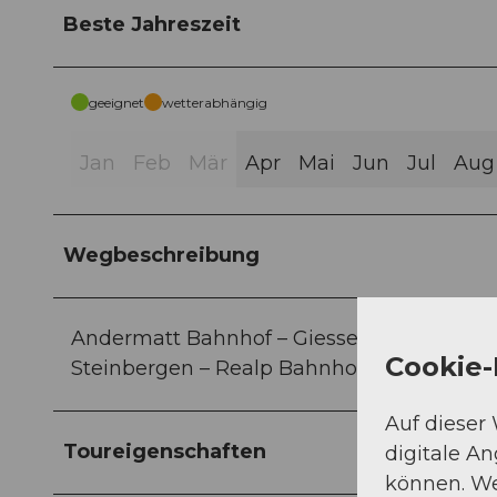
Beste Jahreszeit
geeignet
wetterabhängig
Jan
Feb
Mär
Apr
Mai
Jun
Jul
Aug
Wegbeschreibung
Andermatt Bahnhof – Giessen – Rüssenbiel
Cookie-
Steinbergen – Realp Bahnhof
Auf dieser
Toureigenschaften
digitale A
können. We