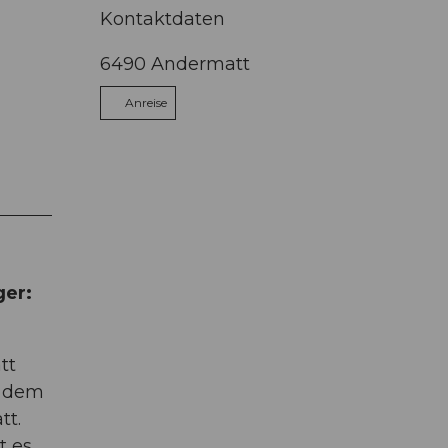
Kontaktdaten
6490
Andermatt
Anreise
ger:
tt
f dem
tt.
t es