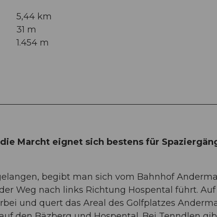
5,44 km
31 m
1.454 m
e Marcht eignet sich bestens für Spaziergän
elangen, begibt man sich vom Bahnhof Anderma
der Weg nach links Richtung Hospental führt. Au
i und quert das Areal des Golfplatzes Anderma
uf den Bäzberg und Hospental. Bei Tenndlen gib