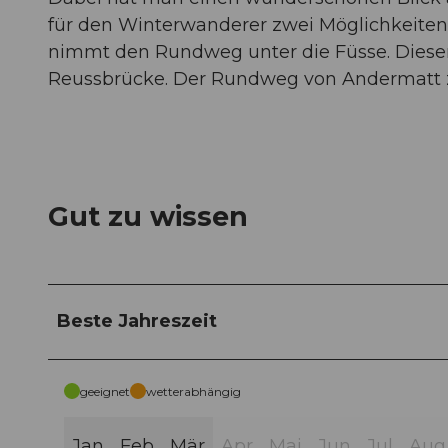
für den Winterwanderer zwei Möglichkeite
nimmt den Rundweg unter die Füsse. Diese
Reussbrücke. Der Rundweg von Andermatt zu
Gut zu wissen
Beste Jahreszeit
geeignet
wetterabhängig
Jan
Feb
Mär
Apr
Mai
Jun
Jul
Aug