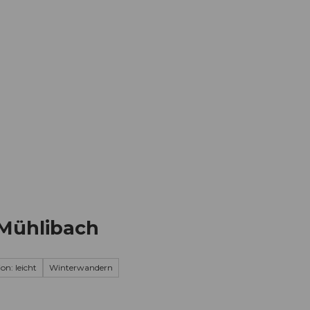
Informieren
Buchen
Business
W
 Mühlibach
on: leicht
Winterwandern