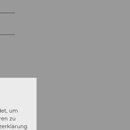
det, um
ren zu
zerklärung.