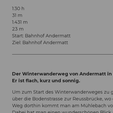
1:30 h
31 m
1.431 m
23 m
Start: Bahnhof Andermatt
Ziel: Bahnhof Andermatt
Der Winterwanderweg von Andermatt in di
Er ist flach, kurz und sonnig.
Um zum Start des Winterwanderweges zu g
über die Bodenstrasse zur Reussbrücke, wo 
Weg dorthin kommt man am Mühlebach vorbe
Dabei hat man einen wunderschönen Blick a