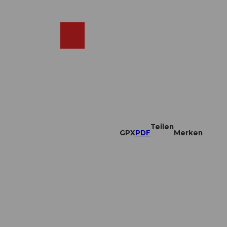
DE
ebcams
Merkzettel
Suche
Shop
Teilen
GPX
PDF
Merken