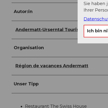
Sie haben 
Ihrer Pers
Autor:in
Datenschu
Andermatt-Urserntal Tourismus GmbH
Ich bin n
Organisation
Région de vacances Andermatt
Unser Tipp
Restaurant The Swiss House