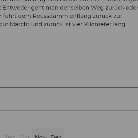
n: Entweder geht man denselben Weg zurück ode
r führt dem Reussdamm entlang zurück zur
r Marcht und zurück ist vier Kilometer lang.
Sep
Okt
Nov
Dez