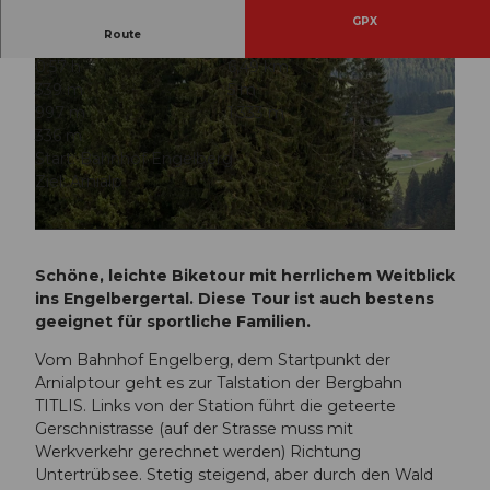
GPX
Route
0:57 h
6,49 km
339 m
5 m
997 m
1.333 m
336 m
Start: Bahnhof Engelberg
Ziel: Arnialp
© Oskar Enander Photography, Engelberg-Titlis Tourismus AG
© Oskar Enander Photography, Engelberg-Titlis Tourismus AG
Schöne, leichte Biketour mit herrlichem Weitblick
ins Engelbergertal. Diese Tour ist auch bestens
geeignet für sportliche Familien.
Vom Bahnhof Engelberg, dem Startpunkt der
Arnialptour geht es zur Talstation der Bergbahn
TITLIS. Links von der Station führt die geteerte
Gerschnistrasse (auf der Strasse muss mit
Werkverkehr gerechnet werden) Richtung
Untertrübsee. Stetig steigend, aber durch den Wald