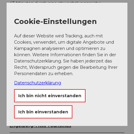
43 Minuten durch eine abwechslungsreiche
Landschaft und Schluchten hinauf nach Engelberg.
Cookie-Einstellungen
Weitere Infos / Links
Auf dieser Website wird Tracking, auch mit
Mountainbike Verhaltenskodex
Cookies, verwendet, um digitale Angebote und
Bikeshops
Kampagnen analysieren und optimieren zu
Bikeschulen und Guiding
können. Weitere Informationen finden Sie in der
Bikehotels
Datenschutzerklärung. Sie haben jederzeit das
Bikefreundliche Betriebe
Recht, Widerspruch gegen die Bearbeitung Ihrer
Bike Transport
Personendaten zu erheben.
Bike wash
Datenschutzerklärung
Autor:in
Ich bin nicht einverstanden
Engelberg - Titlis Tourismus
Ich bin einverstanden
Organisation
Engelberg-Titlis Tourismus