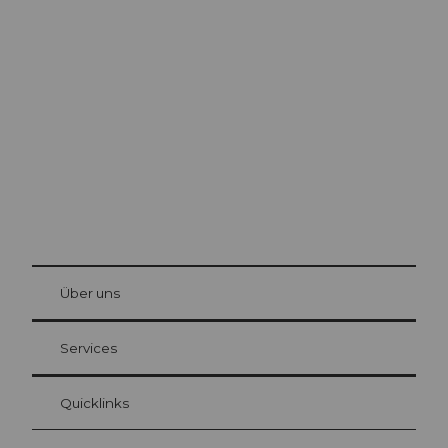
Ausflugstipps in
Luzern
Die Stadt. Der See. Die Berge.
© Be
at Bre
chbü
hl
Über uns
Gästekarte Luzern
Ihre Vorteile als Übernachtungsgast
Services
Quicklinks