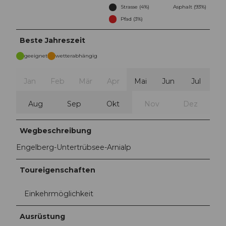
Strasse (4%)
Asphalt (93%)
Pfad (3%)
Beste Jahreszeit
geeignet
wetterabhängig
Jan
Feb
Mär
Apr
Mai
Jun
Jul
Aug
Sep
Okt
Nov
Dez
Wegbeschreibung
Engelberg-Untertrübsee-Arnialp
Toureigenschaften
Einkehrmöglichkeit
Ausrüstung