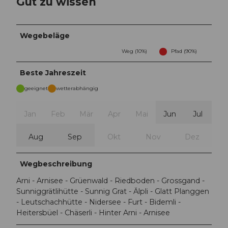
Gut zu wissen
Wegebeläge
Weg (10%)
Pfad (90%)
Beste Jahreszeit
geeignet
wetterabhängig
Jan
Feb
Mär
Apr
Mai
Jun
Jul
Aug
Sep
Okt
Nov
Dez
Wegbeschreibung
Arni - Arnisee - Grüenwald - Riedboden - Grossgand -
Sunniggrätlihütte - Sunnig Grat - Älpli - Glatt Planggen
- Leutschachhütte - Nidersee - Furt - Bidemli -
Heitersbüel - Chäserli - Hinter Arni - Arnisee