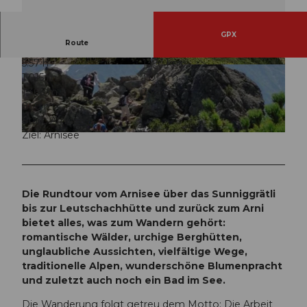
GPX
Route
5:57 h
13,31 km
© Martin Gnos, Sunniggrathütte |
CC-BY
© Martin Gnos, Sunniggrathütte |
CC-BY
1.015 m
1.012 m
1.366 m
2.226 m
860 m
Start: Arnisee
Ziel: Arnisee
© Martin Gnos, Sunnigrathütte |
CC-BY
Die Rundtour vom Arnisee über das Sunniggrätli
bis zur Leutschachhütte und zurück zum Arni
bietet alles, was zum Wandern gehört:
romantische Wälder, urchige Berghütten,
unglaubliche Aussichten, vielfältige Wege,
traditionelle Alpen, wunderschöne Blumenpracht
und zuletzt auch noch ein Bad im See.
Die Wanderung folgt getreu dem Motto: Die Arbeit