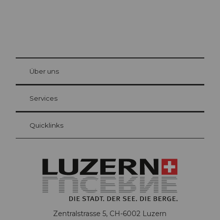
© Be
at Bre
chbü
hl
Über uns
Gästekarte Luzern
Ihre Vorteile als Übernachtungsgast
Services
Quicklinks
Zentralstrasse 5, CH-6002 Luzern