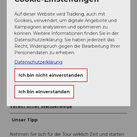
In Intschi ist ein grosser Parkplatz unterhalb der
Strasse.
Auf dieser Website wird Tracking, auch mit
Öffentliche Verkehrsmittel
Cookies, verwendet, um digitale Angebote und
Kampagnen analysieren und optimieren zu
Mit dem Zug erreichen Sie Erstfeld mit der SBB. Dort
können. Weitere Informationen finden Sie in der
steigen Sie auf den Bus der Auto AG Uri um bis zur
Datenschutzerklärung. Sie haben jederzeit das
Haltestation Intschi.
Recht, Widerspruch gegen die Bearbeitung Ihrer
Personendaten zu erheben.
Fahrpläne Auto AG Uri finden Sie hier!
Datenschutzerklärung
Autor:in
Ich bin nicht einverstanden
Markus Fehlmann
Ich bin einverstanden
Organisation
Verein Urner Wanderwege
Unser Tipp
Nehmen Sie sich für die Tour wirklich Zeit und starten