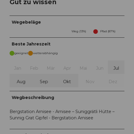
Gut zu wissen
Wegebeläge
Weg (13%)
Pfad (87%)
Beste Jahreszeit
geeignet
wetterabhängig
Jan
Feb
Mär
Apr
Mai
Jun
Jul
Aug
Sep
Okt
Nov
Dez
Wegbeschreibung
Bergstation Arnisee - Arnisee – Suniggrätli Hütte –
Sunnig Grat Gipfel - Bergstation Arnisee