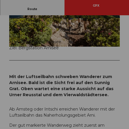
GPX
Route
3:00 h
6,95 km
© Valentin Luthiger, Ferienregion Andermatt
© Christian Perret
679 m
679 m
1.360 m
2.034 m
674 m
Start: Bergstation Arnisee
Ziel: Bergstation Arnisee
© Valentin Luthiger, Ferienregion Andermatt
Mit der Luftseilbahn schweben Wanderer zum
Arnisee. Bald ist die Sicht frei auf den Sunnig
Grat. Oben wartet eine starke Aussicht auf das
Urner Reusstal und dem Vierwaldstädtersee.
Ab Amsteg oder Intschi erreichen Wanderer mit der
Luftseilbahn das Naherholungsgebiet Arni.
Der gut markierte Wanderweg zieht zuerst am