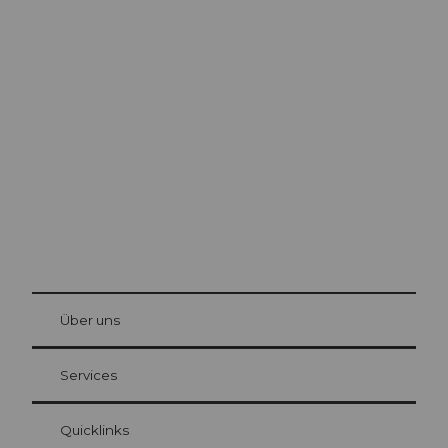
Ausflugstipps in
Luzern
Die Stadt. Der See. Die Berge.
© Be
at Bre
chbü
hl
Über uns
Gästekarte Luzern
Ihre Vorteile als Übernachtungsgast
Services
Quicklinks