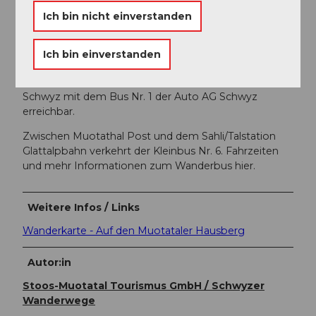
Ausfahrt Richtung Muotathal.
Ich bin nicht einverstanden
Öffentliche Verkehrsmittel
Ich bin einverstanden
Muotathal liegt im Herzen der Zentralschweiz. Der Ort
ist mit dem öffentlichen Verkehr ab SBB Bahnhof
Schwyz mit dem Bus Nr. 1 der Auto AG Schwyz
erreichbar.
Zwischen Muotathal Post und dem Sahli/Talstation
Glattalpbahn verkehrt der Kleinbus Nr. 6. Fahrzeiten
und mehr Informationen zum Wanderbus hier.
Weitere Infos / Links
Wanderkarte - Auf den Muotataler Hausberg
Autor:in
Stoos-Muotatal Tourismus GmbH / Schwyzer
Wanderwege