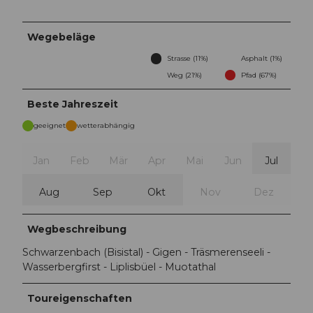
Wegebeläge
Strasse (11%)
Asphalt (1%)
Weg (21%)
Pfad (67%)
Beste Jahreszeit
geeignet
wetterabhängig
Jan
Feb
Mär
Apr
Mai
Jun
Jul
Aug
Sep
Okt
Nov
Dez
Wegbeschreibung
Schwarzenbach (Bisistal) - Gigen - Träsmerenseeli -
Wasserbergfirst - Liplisbüel - Muotathal
Toureigenschaften