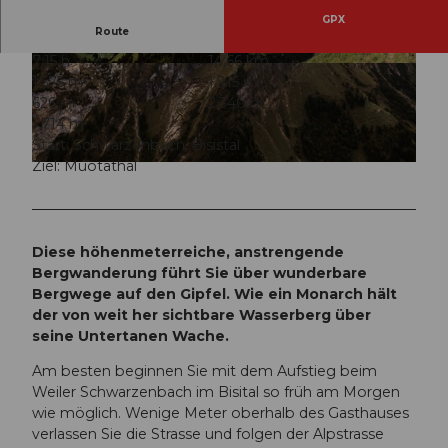
GPX
Route
7:15 h
14,66 km
© Stoos-Muotatal Tourismus, Schwyz Tourism
© Stoos-Muotatal Tourismus, Stoos-Muotatal T
1.575 m
1.915 m
us | Stoos-Muotatal Tourismus |
CC-BY-SA
ourismus
626 m
2.340 m
1.714 m
Start: Schwarzenbach, Bisistal
Ziel: Muotathal
© Stoos-Muotatal Tourismus, Schwyz Tourismus | Stoos-Muotatal Tourismus |
CC-BY-SA
Diese höhenmeterreiche, anstrengende
Bergwanderung führt Sie über wunderbare
Bergwege auf den Gipfel. Wie ein Monarch hält
der von weit her sichtbare Wasserberg über
seine Untertanen Wache.
Am besten beginnen Sie mit dem Aufstieg beim
Weiler Schwarzenbach im Bisital so früh am Morgen
wie möglich. Wenige Meter oberhalb des Gasthauses
verlassen Sie die Strasse und folgen der Alpstrasse