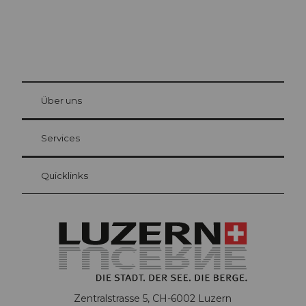
© Be
at Bre
chbü
hl
Über uns
Gästekarte Luzern
Ihre Vorteile als Übernachtungsgast
Services
Quicklinks
Zentralstrasse 5, CH-6002 Luzern