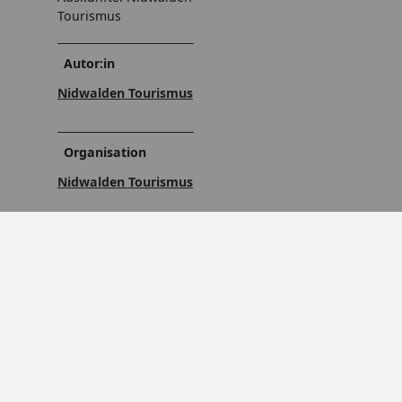
Tourismus
Autor:in
Nidwalden Tourismus
Organisation
Nidwalden Tourismus
Unser Tipp
Im gemütlichen
Garten vom
Bauernhof Kilchbüel
,
Obbürgen eine
Kaffeepause machen
und ein
selbstgemachtes