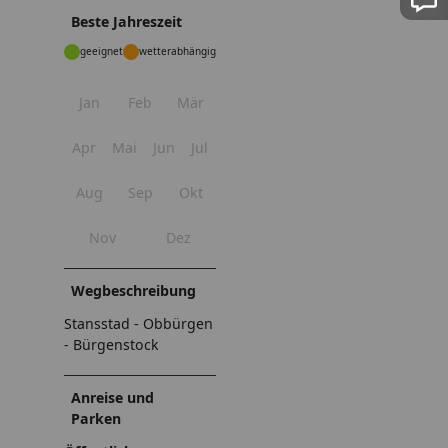
Beste Jahreszeit
geeignet
wetterabhängig
Jan
Feb
Mär
Apr
Mai
Jun
Jul
Aug
Sep
Okt
Nov
Dez
Wegbeschreibung
Stansstad - Obbürgen
- Bürgenstock
Anreise und
Parken