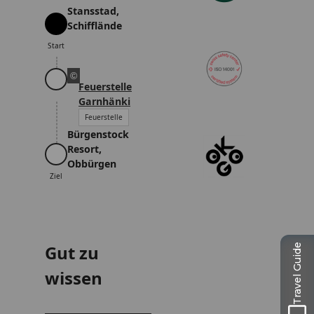
o
Stansstad,
r
Schifflände
Start
Start
©
Feuerstelle
Garnhänki
Feuerstelle
Bürgenstock
Resort,
Ziel
Obbürgen
Ziel
Gut zu
Travel Guide
wissen