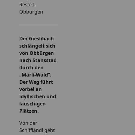
Alle Themen
Resort,
Schneeschuh- & Winterwandern
Obbürgen
Schlitteln
Langlaufen
Wintersportgebiete
Sommer
Der Gieslibach
Alle Themen
schlängelt sich
Wandern & Spazieren
von Obbürgen
Bike & Fahrrad
nach Stansstad
Seen & Bäder
durch den
Informieren
„Märli-Wald“.
Informationen für Ihren Aufenthalt
Der Weg führt
Planung
vorbei an
Alle Themen
idyllischen und
Anreise & Mobilität
lauschigen
Barrierefreiheit
Plätzen.
Wetter & Webcams
Von der
Broschüren & Karten
Schiffländi geht
Unterkünfte