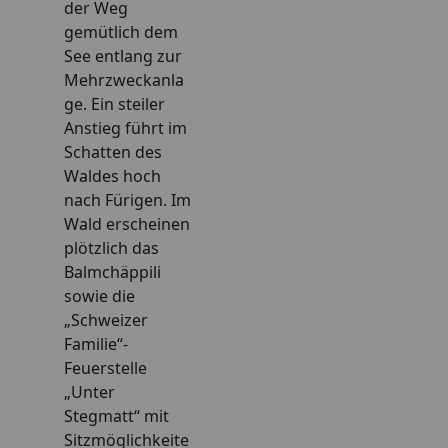
der Weg
Alle Themen
gemütlich dem
Hotels in der Stadt Luzern
See entlang zur
Ferienwohnungen
Mehrzweckanla
Campings
ge. Ein steiler
Träumen mal anders
Anstieg führt im
Vor Ort
Schatten des
Alle Themen
Waldes hoch
Tourist Information
nach Fürigen. Im
Audio-App
Wald erscheinen
Stadtplan
plötzlich das
Nützliche Infos
Balmchäppili
Alle Themen
sowie die
Gästekarte Luzern
„Schweizer
Nachhaltigkeit
Familie“-
Newsletter
Feuerstelle
Podcast
„Unter
Buchen
Stegmatt“ mit
Überblick von buchbaren Angebote
Sitzmöglichkeite
Unterkünfte