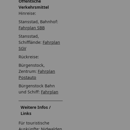
Öffentliche
Verkehrsmittel
Hinreise:
Stansstad, Bahnhof:
Fahrplan SBB
Stansstad,
Schifflände:
Fahrplan
SGV
Rückreise:
Bürgenstock,
Zentrum:
Fahrplan
Postauto
Bürgenstock Bahn
und Schiff:
Fahrplan
Weitere Infos /
Links
Für touristische
Auskünfte: Nidwalden