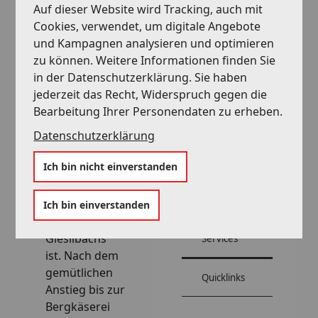
Auf dieser Website wird Tracking, auch mit
Alle Themen
wird etwas
Cookies, verwendet, um digitale Angebote
5 Gründe warum
offener und
und Kampagnen analysieren und optimieren
Incentive Ideen
man wandert an
zu können. Weitere Informationen finden Sie
Nachhaltigkeit
Bauernhöfen
in der Datenschutzerklärung. Sie haben
Informationen
Museums-
und Wiesen
Pass
jederzeit das Recht, Widerspruch gegen die
Veranstaltung planen
vorbei. Mitten in
Ein Pass, neun Museen
Bearbeitung Ihrer Personendaten zu erheben.
Alle Themen
der Wiese auf
Seminar- und Kongresshotels
Datenschutzerklärung
der Allmend
Eventlocations & Bankettsäle
Ausflugstipps in
kann
Veranstaltungszentren
Luzern
Ich bin nicht einverstanden
ausgemacht
© Be
Die Stadt. Der See. Die Berge.
Rahmenprogramme
at Bre
werden, wo
chbü
hl
Über uns
Über uns
wohl der
Ich bin einverstanden
Alle Themen
Quellsprung des
Gästekarte Luzern
Lucerne Convention Bureau
Ihre Vorteile als Übernachtungsgast
Gieslibachs
Services
Partner Infoportal
ist. Nach dem
Kongressplanung
gemütlichen
Quicklinks
Anstieg bis zur
t
Bergkäserei