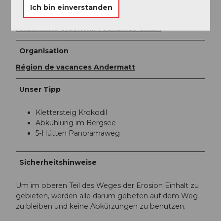
Ich bin einverstanden
Autor:in
Andermatt-Urserntal Tourismus GmbH
Organisation
Région de vacances Andermatt
Unser Tipp
Klettersteig Krokodil
Abkühlung im Bergsee
5-Hütten Panoramaweg
Sicherheitshinweise
Um im oberen Teil des Weges der Erosion Einhalt zu
gebieten, werden alle darum gebeten auf dem Weg
zu bleiben und keine Abkürzungen zu benutzen.