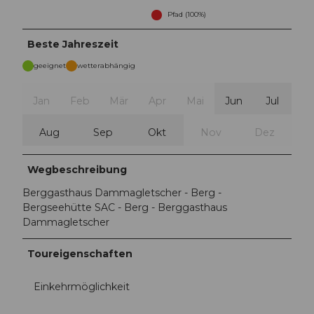
Pfad (100%)
Beste Jahreszeit
geeignet
wetterabhängig
Jan
Feb
Mär
Apr
Mai
Jun
Jul
Aug
Sep
Okt
Nov
Dez
Wegbeschreibung
Berggasthaus Dammagletscher - Berg -
Bergseehütte SAC - Berg - Berggasthaus
Dammagletscher
Toureigenschaften
Einkehrmöglichkeit