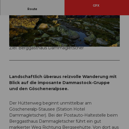
GPX
Route
2:40 h
6,49 km
© Andermatt-Urserntal Tourismus GmbH, Ferie
© Andermatt-Urserntal Tourismus GmbH, Ferie
587 m
587 m
nregion Andermatt
nregion Andermatt
1.785 m
2.370 m
585 m
Start: Berggasthaus Dammagletscher
Ziel: Berggasthaus Dammagletscher
© Andermatt-Urserntal Tourismus GmbH, Ferienregion Andermatt
Landschaftlich überaus reizvolle Wanderung mit
Blick auf die imposante Dammastock-Gruppe
und den Göscheneralpsee.
Der Hüttenweg beginnt unmittelbar am
Göscheneralp-Stausee (Station Hotel
Dammagletscher). Bei der Postauto-Haltestelle beim
Berggasthaus Dammagletscher führt ein gut
markierter Weg Richtung Bergseehütte. Von dort aus