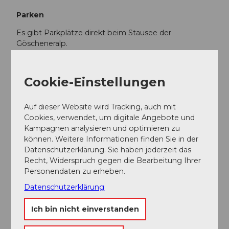
Parken
Es gibt Parkplätze direkt beim Stausee der
Göscheneralp.
Öffentliche Verkehrsmittel
Cookie-Einstellungen
Mit dem Bus erreichen Sie das Göscheneralptal in
dem sich die beiden Hütten befinden. Der Fahrplan ist
Auf dieser Website wird Tracking, auch mit
folgender:
Fahrplan Postauto
Cookies, verwendet, um digitale Angebote und
Kampagnen analysieren und optimieren zu
Weitere Infos / Links
können. Weitere Informationen finden Sie in der
Datenschutzerklärung. Sie haben jederzeit das
Recht, Widerspruch gegen die Bearbeitung Ihrer
Weitere Infos zur Hütte finden Sie
Personendaten zu erheben.
unter:
Bergseehütte SAC
Datenschutzerklärung
Bei weiteren Fragen melden Sie sich gerne bei:
Ferienregion Andermatt
, +41 41 888 71
Ich bin nicht einverstanden
00,
info@andermatt.swiss