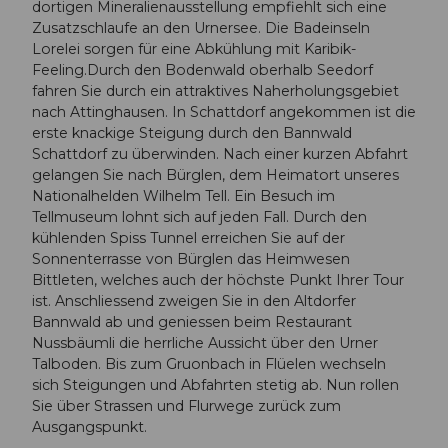
dortigen Mineralienausstellung empfiehlt sich eine
Zusatzschlaufe an den Urnersee. Die Badeinseln
Lorelei sorgen für eine Abkühlung mit Karibik-
Feeling.Durch den Bodenwald oberhalb Seedorf
fahren Sie durch ein attraktives Naherholungsgebiet
nach Attinghausen. In Schattdorf angekommen ist die
erste knackige Steigung durch den Bannwald
Schattdorf zu überwinden. Nach einer kurzen Abfahrt
gelangen Sie nach Bürglen, dem Heimatort unseres
Nationalhelden Wilhelm Tell. Ein Besuch im
Tellmuseum lohnt sich auf jeden Fall. Durch den
kühlenden Spiss Tunnel erreichen Sie auf der
Sonnenterrasse von Bürglen das Heimwesen
Bittleten, welches auch der höchste Punkt Ihrer Tour
ist. Anschliessend zweigen Sie in den Altdorfer
Bannwald ab und geniessen beim Restaurant
Nussbäumli die herrliche Aussicht über den Urner
Talboden. Bis zum Gruonbach in Flüelen wechseln
sich Steigungen und Abfahrten stetig ab. Nun rollen
Sie über Strassen und Flurwege zurück zum
Ausgangspunkt.