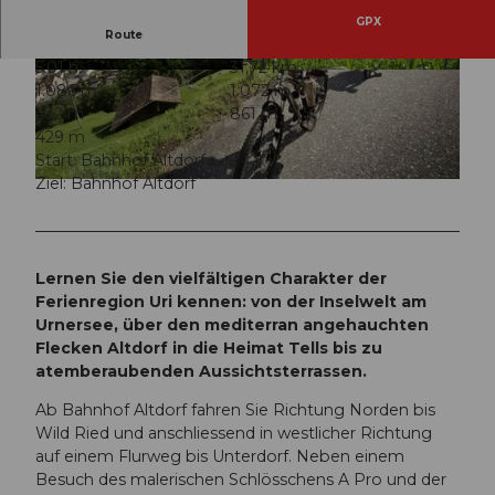
GPX
Route
5:01 h
31,72 km
© ARE, Verein Urner Wanderwege |
CC-BY
© ARE, Verein Urner Wanderwege |
CC-BY
1.086 m
1.072 m
432 m
861 m
429 m
Start: Bahnhof Altdorf
Ziel: Bahnhof Altdorf
© ARE, Verein Urner Wanderwege |
CC-BY
Lernen Sie den vielfältigen Charakter der
Ferienregion Uri kennen: von der Inselwelt am
Urnersee, über den mediterran angehauchten
Flecken Altdorf in die Heimat Tells bis zu
atemberaubenden Aussichtsterrassen.
Ab Bahnhof Altdorf fahren Sie Richtung Norden bis
Wild Ried und anschliessend in westlicher Richtung
auf einem Flurweg bis Unterdorf. Neben einem
Besuch des malerischen Schlösschens A Pro und der