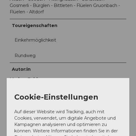
Gosmerli - Bürglen - Bittleten - Flüelen Gruonbach -
Flüelen - Altdorf
Toureigenschaften
Einkehrmöglichkeit
Rundweg
Autor:in
Markus Fehlmann
Organisation
Cookie-Einstellungen
Verein Urner Wanderwege
Auf dieser Website wird Tracking, auch mit
Sicherheitshinweise
Cookies, verwendet, um digitale Angebote und
Kampagnen analysieren und optimieren zu
Falls Sie im Winter die Tour machen, dann achten Sie
können. Weitere Informationen finden Sie in der
auf eisige Stellen!