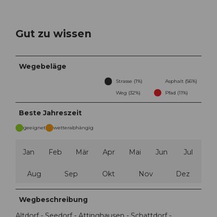
Gut zu wissen
Wegebeläge
Strasse (1%)
Asphalt (56%)
Weg (32%)
Pfad (11%)
Beste Jahreszeit
geeignet
wetterabhängig
Jan
Feb
Mär
Apr
Mai
Jun
Jul
Aug
Sep
Okt
Nov
Dez
Wegbeschreibung
Altdorf - Seedorf - Attinghausen - Schattdorf -