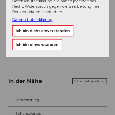
Datenschutzerklärung. Sie haben jederzeit das
Recht, Widerspruch gegen die Bearbeitung Ihrer
Karte
Personendaten zu erheben.
Bike- und Wanderkarte des Kantons Uri
Datenschutzerklärung
Ich bin nicht einverstanden
Verein Urner Wanderwege
Ich bin einverstanden
In der Nähe
Auf der Karte anschauen
Veranstaltung
Sehenswertes