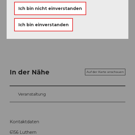
Ich bin nicht einverstanden
Ich bin einverstanden
Willisau Tourismus
In der Nähe
Auf der Karte anschauen
Veranstaltung
Kontaktdaten
6156
Luthern