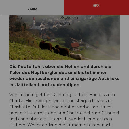
GPX
Route
3:00 h
28,25 km
552 m
552 m
638 m
960 m
322 m
Start: Luthern, Post
© Luzern Tourismus
© Pius Helfenstein, Willisau Tourismus
Die Route führt über die Höhen und durch die
Täler des Napfberglandes und bietet immer
wieder überraschende und einzigartige Ausblicke
ins Mittelland und zu den Alpen.
Von Luthern geht es Richtung Luthern Bad bis zum
Chrutzi. Hier zweigen wir ab und steigen hinauf zur
Chrishütte. Auf der Höhe geht es vorbei am Bruch
über die Lutermattegg und Churzhubel zum Gishübel
und dann über die Lutermatt wieder hinunter nach
Luthern. Weiter entlang der Luthern hinunter nach