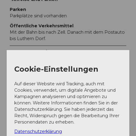
Parken
Parkplätze sind vorhanden
Öffentliche Verkehrsmittel
Mit der Bahn bis nach Zell. Danach mit dem Postauto
bis Luthern Dorf.
Weitere Infos / Links
Informationen zum Luthertal
Cookie-Einstellungen
Autor:in
Auf dieser Website wird Tracking, auch mit
Willisau Tourismus
Cookies, verwendet, um digitale Angebote und
Kampagnen analysieren und optimieren zu
Organisation
können. Weitere Informationen finden Sie in der
Datenschutzerklärung. Sie haben jederzeit das
Willisau Tourismus
Recht, Widerspruch gegen die Bearbeitung Ihrer
Personendaten zu erheben.
Unser Tipp
Datenschutzerklärung
Gasthof Krone Luthern