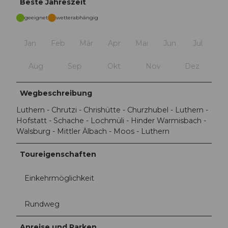
Beste Jahreszeit
geeignet
wetterabhängig
Jan
Feb
Mär
Apr
Mai
Jun
Jul
Aug
Sep
Okt
Nov
Dez
Wegbeschreibung
Luthern - Chrutzi - Chrishütte - Churzhubel - Luthern -
Hofstatt - Schache - Lochmüli - Hinder Warmisbach -
Walsburg - Mittler Älbach - Moos - Luthern
Toureigenschaften
Einkehrmöglichkeit
Rundweg
Anreise und Parken