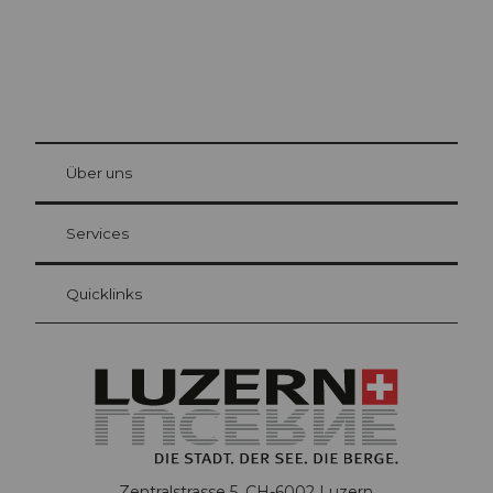
© Be
at Bre
chbü
hl
Über uns
Gästekarte Luzern
Ihre Vorteile als Übernachtungsgast
Services
Quicklinks
Zentralstrasse 5, CH-6002 Luzern