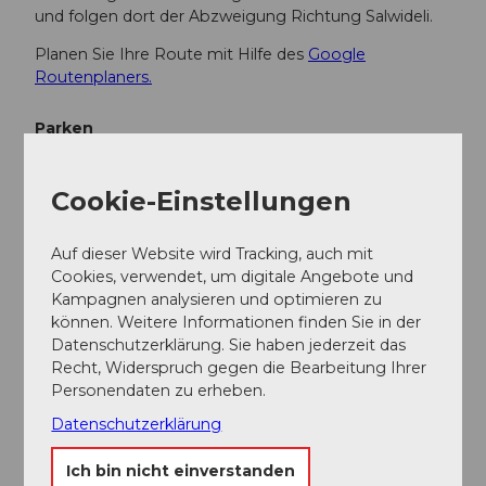
und folgen dort der Abzweigung Richtung Salwideli.
Planen Sie Ihre Route mit Hilfe des
Google
Routenplaners.
Parken
Ein kostenpflichtiger Parkplatz steht beim
Berggasthaus Salwideli zur Verfügung.
Cookie-Einstellungen
Öffentliche Verkehrsmittel
Auf dieser Website wird Tracking, auch mit
Cookies, verwendet, um digitale Angebote und
Das Salwideli ist nicht direkt mit den ÖV erreichbar.
Kampagnen analysieren und optimieren zu
Mit dem öffentlichen Verkehr erreichen Sie Sörenberg
können. Weitere Informationen finden Sie in der
via Schüpfheim (Bahnlinie Bern-Luzern). Ab
Datenschutzerklärung. Sie haben jederzeit das
Schüpfheim fahren Sie mit dem Postauto bis nach
Recht, Widerspruch gegen die Bearbeitung Ihrer
Sörenberg "Südelhöchi". Von hier sind es rund 45
Personendaten zu erheben.
Minuten mit dem Mountainbike zum Salwideli.
Datenschutzerklärung
Ich bin nicht einverstanden
Weitere Infos / Links