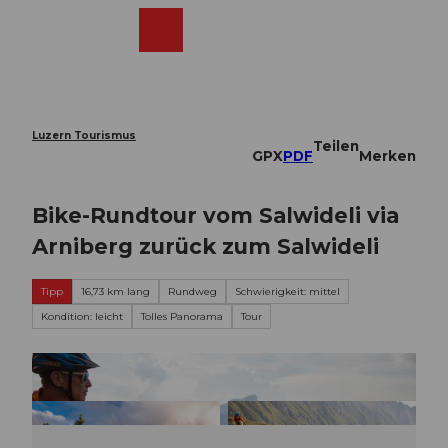
Z
u
Webcams
Merkzettel
Suche
Menü
Shop
m
I
n
h
a
Luzern Tourismus
Teilen
l
GPX
PDF
Merken
t
Bike-Rundtour vom Salwideli via
Arniberg zurück zum Salwideli
Tipp
16,73 km lang
Rundweg
Schwierigkeit: mittel
Kondition: leicht
Tolles Panorama
Tour