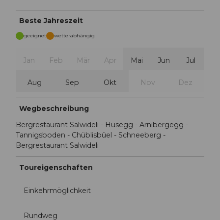
Beste Jahreszeit
geeignet
wetterabhängig
Jan
Feb
Mär
Apr
Mai
Jun
Jul
Aug
Sep
Okt
Nov
Dez
Wegbeschreibung
Bergrestaurant Salwideli - Husegg - Arnibergegg -
Tannigsboden - Chüblisbüel - Schneeberg -
Bergrestaurant Salwideli
Toureigenschaften
Einkehrmöglichkeit
Rundweg