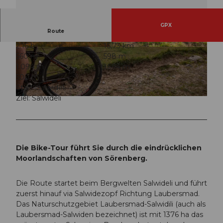
GPX
Route
2:16 h
16,73 km
© Martin Mägli, UNESCO Biosphäre Entlebuch
© Maurin Bisig, UNESCO Biosphäre Entlebuch
560 m
598 m
1.094 m
1.594 m
500 m
Start: Salwideli
Ziel: Salwideli
© Maurin Bisig, UNESCO Biosphäre Entlebuch
Die Bike-Tour führt Sie durch die eindrücklichen
Moorlandschaften von Sörenberg.
Die Route startet beim Bergwelten Salwideli und führt
zuerst hinauf via Salwidezopf Richtung Laubersmad.
Das Naturschutzgebiet Laubersmad-Salwidili (auch als
Laubersmad-Salwiden bezeichnet) ist mit 1376 ha das