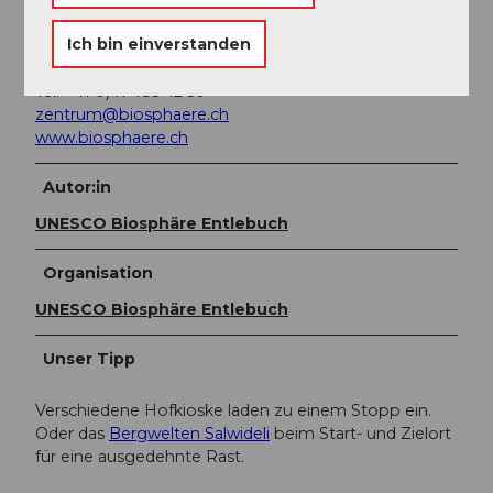
UNESCO Biosphäre Entlebuch
Ich bin einverstanden
Chlosterbüel 21
CH-6170 Schüpfheim
Tel. +41 0)41 485 42 50
zentrum@biosphaere.ch
www.biosphaere.ch
Autor:in
UNESCO Biosphäre Entlebuch
Organisation
UNESCO Biosphäre Entlebuch
Unser Tipp
Verschiedene Hofkioske laden zu einem Stopp ein.
Oder das
Bergwelten Salwideli
beim Start- und Zielort
für eine ausgedehnte Rast.