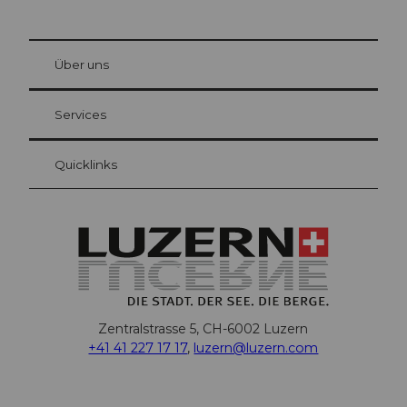
© Be
at Bre
chbü
hl
Über uns
Gästekarte Luzern
Ihre Vorteile als Übernachtungsgast
Services
Quicklinks
Zentralstrasse 5, CH-6002 Luzern
+41 41 227 17 17
,
luzern@luzern.com
F
X
Y
I
T
T
P
L
W
T