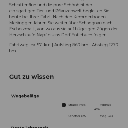
Schrattenfluh und die pure Schönheit der
einzigartigen Tier-­ und Pflanzenwelt begleiten Sie
heute bei Ihrer Fahrt. Nach den Kemmeriboden-
Meränggen fahren Sie weiter über Schangnau nach
Escholzmatt, von wo aus sie auf hügeligen Zügen der
Herzschlaufe Napf bis ins Dorf Entlebuch folgen.
Fahrtweg: ca. 57 km | Aufstieg 860 hm | Abstieg 1270
hm
Gut zu wissen
Wegebeläge
Strasse (49%)
Asphalt
(43%)
Schotter (5%)
Weg (3%)
Beste Jahreszeit