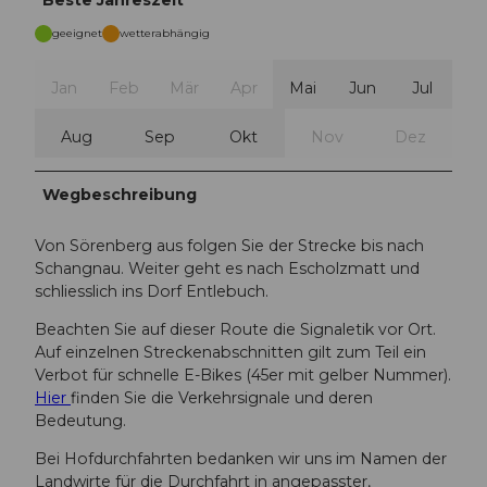
geeignet
wetterabhängig
Jan
Feb
Mär
Apr
Mai
Jun
Jul
Aug
Sep
Okt
Nov
Dez
Wegbeschreibung
Von Sörenberg aus folgen Sie der Strecke bis nach
Schangnau. Weiter geht es nach Escholzmatt und
schliesslich ins Dorf Entlebuch.
Beachten Sie auf dieser Route die Signaletik vor Ort.
Auf einzelnen Streckenabschnitten gilt zum Teil ein
Verbot für schnelle E-Bikes (45er mit gelber Nummer).
Hier
finden Sie die Verkehrsignale und deren
Bedeutung.
Bei Hofdurchfahrten bedanken wir uns im Namen der
Landwirte für die Durchfahrt in angepasster,