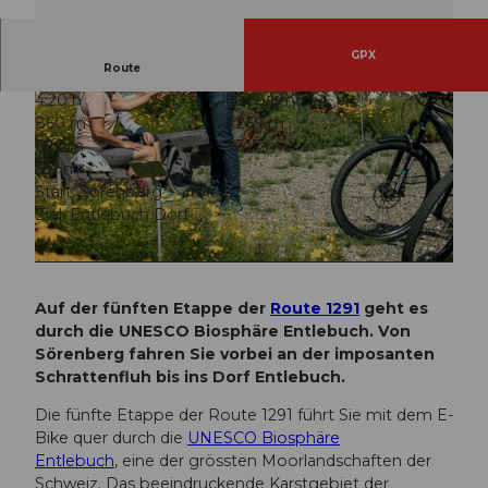
GPX
Route
4:20 h
56,60 km
860 m
1.269 m
686 m
1.317 m
631 m
Start: Sörenberg
Ziel: Entlebuch Dorf
© Nico Schärer | Luzern Tourismus, Luzern Tourismus
© Nico Schärer | Luzern Tourismus
Auf der fünften Etappe der
Route 1291
geht es
durch die UNESCO Biosphäre Entlebuch. Von
Sörenberg fahren Sie vorbei an der imposanten
Schrattenfluh bis ins Dorf Entlebuch.
Die fünfte Etappe der Route 1291 führt Sie mit dem E-
Bike quer durch die
UNESCO Biosphäre
Entlebuch
, eine der grössten Moorlandschaften der
Schweiz. Das beeindruckende Karstgebiet der