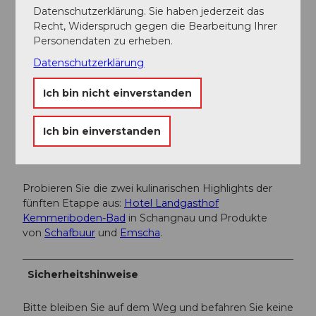
Karte Veloland Schweiz mobil
Datenschutzerklärung. Sie haben jederzeit das
Recht, Widerspruch gegen die Bearbeitung Ihrer
Personendaten zu erheben.
Autor:in
Datenschutzerklärung
Luzern Tourismus AG
Ich bin nicht einverstanden
Organisation
Lucerne Tourisme
Ich bin einverstanden
Unser Tipp
Probieren Sie die zwei kulinarischen Highlights der
fünften Etappe aus:
Hotel Landgasthof
Kemmeriboden-Bad
in Schangnau und Produkte
von
Schafbuur
und
Emscha
.
Sicherheitshinweise
Bitte bleiben Sie auf dem Weg und befahren Sie keine