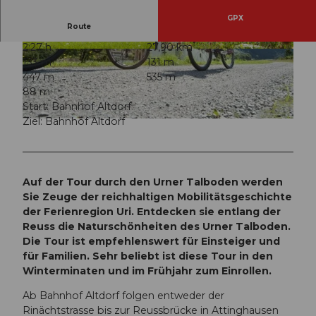
GPX
Route
2:27 h
27,90 km
© ARE, Verein Urner Wanderwege |
CC-BY
© ARE, Verein Urner Wanderwege |
CC-BY
133 m
131 m
447 m
535 m
88 m
Start: Bahnhof Altdorf
Ziel: Bahnhof Altdorf
© ARE, Verein Urner Wanderwege |
CC-BY
Auf der Tour durch den Urner Talboden werden
Sie Zeuge der reichhaltigen Mobilitätsgeschichte
der Ferienregion Uri. Entdecken sie entlang der
Reuss die Naturschönheiten des Urner Talboden.
Die Tour ist empfehlenswert für Einsteiger und
für Familien. Sehr beliebt ist diese Tour in den
Winterminaten und im Frühjahr zum Einrollen.
Ab Bahnhof Altdorf folgen entweder der
Rinächtstrasse bis zur Reussbrücke in Attinghausen