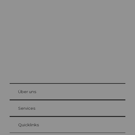
Ausflugstipps in
Luzern
Die Stadt. Der See. Die Berge.
© Be
at Bre
chbü
hl
Über uns
Gästekarte Luzern
Ihre Vorteile als Übernachtungsgast
Services
Quicklinks