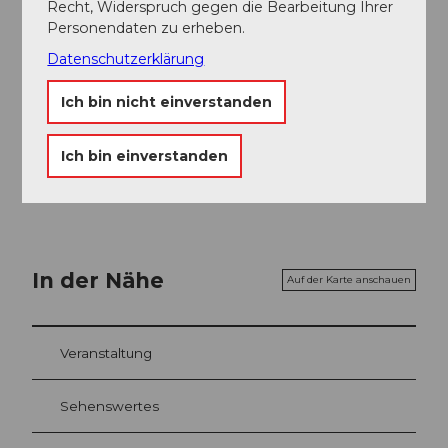
Kinder beim Spielen wunderbar verweilen.
Recht, Widerspruch gegen die Bearbeitung Ihrer
Personendaten zu erheben.
Sicherheitshinweise
Datenschutzerklärung
Keine
Ich bin nicht einverstanden
Karte
Ich bin einverstanden
Bike- und Wanderkarte des Kantons Uri
In der Nähe
Auf der Karte anschauen
Veranstaltung
Sehenswertes