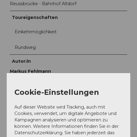
Reussbrücke - Bahnhof Altdorf
Toureigenschaften
Einkehrmöglichkeit
Rundweg
Autor:in
Markus Fehlmann
Organisation
Cookie-Einstellungen
Verein Urner Wanderwege
Auf dieser Website wird Tracking, auch mit
Unser Tipp
Cookies, verwendet, um digitale Angebote und
Die Tour ist durchgehend mit Nr. 402 signalisiert.
Kampagnen analysieren und optimieren zu
Planen Sie ein Picknick ein. Entweder entlang der
können. Weitere Informationen finden Sie in der
Reuss oder im Hinterwiler in Erstfeld werden sich die
Datenschutzerklärung. Sie haben jederzeit das