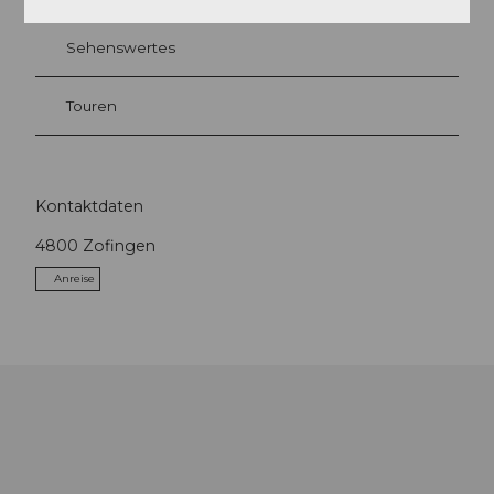
Sehenswertes
Touren
Kontaktdaten
4800
Zofingen
Anreise