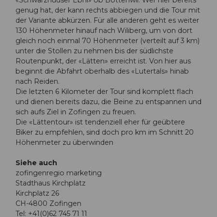
«Schwarzhuuser Ebni» ob Bottenwil. Wer hier bereits
genug hat, der kann rechts abbiegen und die Tour mit
der Variante abkürzen. Für alle anderen geht es weiter
130 Höhenmeter hinauf nach Wiliberg, um von dort
gleich noch einmal 70 Höhenmeter (verteilt auf 3 km)
unter die Stollen zu nehmen bis der südlichste
Routenpunkt, der «Lätten» erreicht ist. Von hier aus
beginnt die Abfahrt oberhalb des «Lutertals» hinab
nach Reiden.
Die letzten 6 Kilometer der Tour sind komplett flach
und dienen bereits dazu, die Beine zu entspannen und
sich aufs Ziel in Zofingen zu freuen.
Die «Lättentour» ist tendenziell eher für geübtere
Biker zu empfehlen, sind doch pro km im Schnitt 20
Höhenmeter zu überwinden
Siehe auch
zofingenregio marketing
Stadthaus Kirchplatz
Kirchplatz 26
CH-4800 Zofingen
Tel: +41(0)62 745 71 11