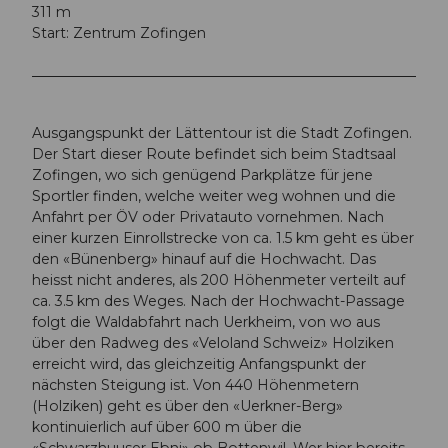
311 m
Start: Zentrum Zofingen
Ausgangspunkt der Lättentour ist die Stadt Zofingen.
Der Start dieser Route befindet sich beim Stadtsaal
Zofingen, wo sich genügend Parkplätze für jene
Sportler finden, welche weiter weg wohnen und die
Anfahrt per ÖV oder Privatauto vornehmen. Nach
einer kurzen Einrollstrecke von ca. 1.5 km geht es über
den «Bünenberg» hinauf auf die Hochwacht. Das
heisst nicht anderes, als 200 Höhenmeter verteilt auf
ca. 3.5 km des Weges. Nach der Hochwacht-Passage
folgt die Waldabfahrt nach Uerkheim, von wo aus
über den Radweg des «Veloland Schweiz» Holziken
erreicht wird, das gleichzeitig Anfangspunkt der
nächsten Steigung ist. Von 440 Höhenmetern
(Holziken) geht es über den «Uerkner-Berg»
kontinuierlich auf über 600 m über die