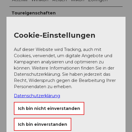
Toureigenschaften
Einkehrmöglichkeit
Cookie-Einstellungen
Rundweg
Auf dieser Website wird Tracking, auch mit
Autor:in
Cookies, verwendet, um digitale Angebote und
Kampagnen analysieren und optimieren zu
Outdooractive Administrator
können. Weitere Informationen finden Sie in der
Datenschutzerklärung. Sie haben jederzeit das
Organisation
Recht, Widerspruch gegen die Bearbeitung Ihrer
Personendaten zu erheben.
Aargau Tourismus
Datenschutzerklärung
Ich bin nicht einverstanden
In der Nähe
Auf der Karte anschauen
Ich bin einverstanden