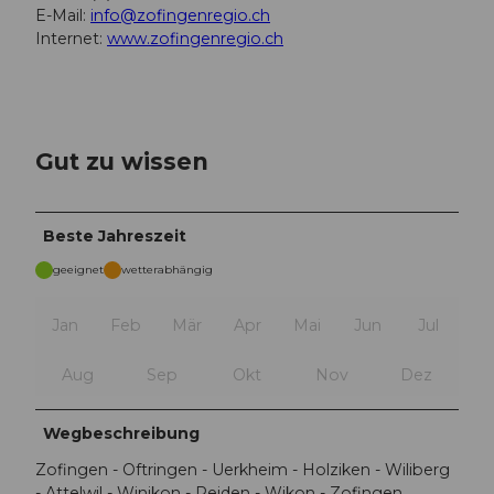
E-Mail:
info@zofingenregio.ch
Internet:
www.zofingenregio.ch
Gut zu wissen
Beste Jahreszeit
geeignet
wetterabhängig
Jan
Feb
Mär
Apr
Mai
Jun
Jul
Aug
Sep
Okt
Nov
Dez
Wegbeschreibung
Zofingen - Oftringen - Uerkheim - Holziken - Wiliberg
- Attelwil - Winikon - Reiden - Wikon - Zofingen