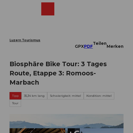
Z
u
Webcams
Merkzettel
Suche
Menü
Shop
m
I
n
h
a
Luzern Tourismus
Teilen
l
GPX
PDF
Merken
t
Biosphäre Bike Tour: 3 Tages
Route, Etappe 3: Romoos-
Marbach
Tipp
35,34 km lang
Schwierigkeit: mittel
Kondition: mittel
Tour