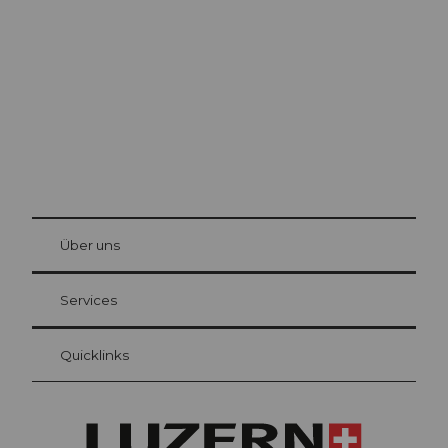
Luzern
Die Stadt. Der See. Die Berge.
© Be
at Bre
chbü
hl
Über uns
Gästekarte Luzern
Ihre Vorteile als Übernachtungsgast
Services
Quicklinks