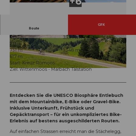
GPX
Route
4:00 h
35,34 km
© Travelita, PostAuto AG
© Janine Wicki, UNESCO Biosphäre Entlebuch
711 m
617 m
731 m
1.348 m
617 m
Start: Kreuz Romoos
Ziel: Wittenmoos - Marbach Talstation
© Lukas Sprenger , Bikegenoss
Entdecken Sie die UNESCO Biosphäre Entlebuch
mit dem Mountainbike, E-Bike oder Gravel-Bike.
Inklusive Unterkunft, Frühstück und
Gepäcktransport – für ein unkompliziertes Bike-
Erlebnis auf bestens ausgeschilderten Routen.
Auf einfachen Strassen erreicht man die Stächelegg,