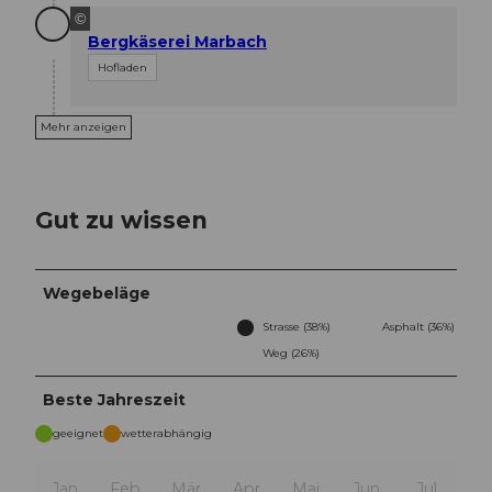
©
Bergkäserei Marbach
Hofladen
Mehr anzeigen
Gut zu wissen
Wegebeläge
Strasse (38%)
Asphalt (36%)
Weg (26%)
Beste Jahreszeit
geeignet
wetterabhängig
Jan
Feb
Mär
Apr
Mai
Jun
Jul