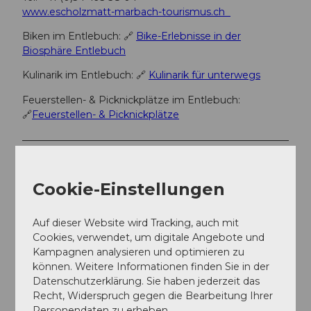
www.escholzmatt-marbach-tourismus.ch
Biken im Entlebuch: 🔗
Bike-Erlebnisse in der
Biosphäre Entlebuch
Kulinarik im Entlebuch: 🔗
Kulinarik für unterwegs
Feuerstellen- & Picknickplätze im Entlebuch:
🔗
Feuerstellen- & Picknickplätze
Autor:in
Escholzmatt-Marbach Tourismus
Cookie-Einstellungen
Organisation
Auf dieser Website wird Tracking, auch mit
UNESCO Biosphäre Entlebuch
Cookies, verwendet, um digitale Angebote und
Kampagnen analysieren und optimieren zu
Unser Tipp
können. Weitere Informationen finden Sie in der
Datenschutzerklärung. Sie haben jederzeit das
Jeder Etappenort bietet Ihnen ein touristisches
Recht, Widerspruch gegen die Bearbeitung Ihrer
Highlight – lassen Sie sich von der Vielfalt der
Personendaten zu erheben.