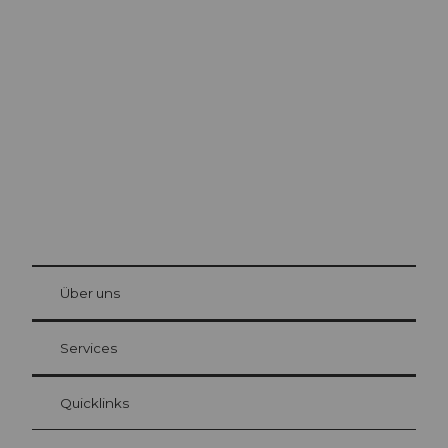
Ausflugstipps in
Luzern
Die Stadt. Der See. Die Berge.
© Be
at Bre
chbü
hl
Über uns
Gästekarte Luzern
Ihre Vorteile als Übernachtungsgast
Services
Quicklinks