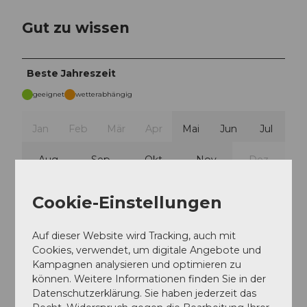
Gut zu wissen
Beste Jahreszeit
geeignet
wetterabhängig
Jan
Feb
Mär
Apr
Mai
Jun
Jul
Aug
Sep
Okt
Nov
Dez
Wegbeschreibung
Cookie-Einstellungen
Ristis-Rigidalstafel-Brunnihütte SAC-Sädelegg-Ristis
Auf dieser Website wird Tracking, auch mit
Toureigenschaften
Cookies, verwendet, um digitale Angebote und
Kampagnen analysieren und optimieren zu
können. Weitere Informationen finden Sie in der
Bergbahntour
Datenschutzerklärung. Sie haben jederzeit das