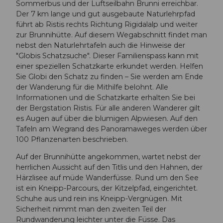
Sommerbus und der Luftseilbahn Brunni erreichbar.
Der 7 km lange und gut ausgebaute Naturlehrpfad
führt ab Ristis rechts Richtung Rigidalalp und weiter
zur Brunnihütte. Auf diesem Wegabschnitt findet man
nebst den Naturlehrtafeln auch die Hinweise der
"Globis Schatzsuche". Dieser Familienspass kann mit
einer speziellen Schatzkarte erkundet werden. Helfen
Sie Globi den Schatz zu finden – Sie werden am Ende
der Wanderung für die Mithilfe belohnt. Alle
Informationen und die Schatzkarte erhalten Sie bei
der Bergstation Ristis. Für alle anderen Wanderer gilt
es Augen auf über die blumigen Alpwiesen. Auf den
Tafeln am Wegrand des Panoramaweges werden über
100 Pflanzenarten beschrieben.
Auf der Brunnihütte angekommen, wartet nebst der
herrlichen Aussicht auf den Titlis und den Hahnen, der
Härzlisee auf müde Wanderfüsse. Rund um den See
ist ein Kneipp-Parcours, der Kitzelpfad, eingerichtet.
Schuhe aus und rein ins Kneipp-Vergnügen. Mit
Sicherheit nimmt man den zweiten Teil der
Rundwanderung leichter unter die Füsse. Das