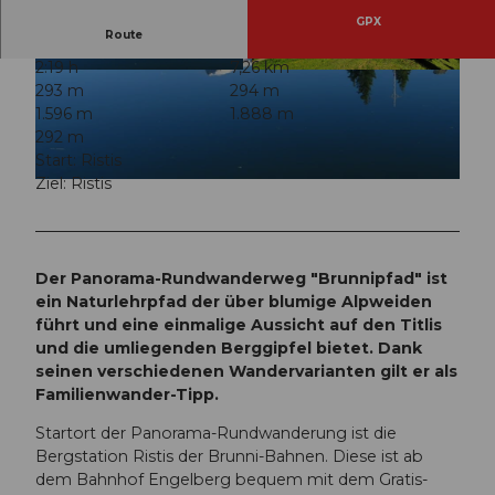
GPX
Route
2:19 h
7,26 km
© Engelberg - Titlis Tourismus, Engelberg-Titlis
© Engelberg - Titlis Tourismus, Engelberg-Titlis
293 m
294 m
Tourismus
Tourismus
1.596 m
1.888 m
292 m
Start: Ristis
Ziel: Ristis
© Engelberg - Titlis Tourismus, Engelberg-Titlis Tourismus
Der Panorama-Rundwanderweg "Brunnipfad" ist
ein Naturlehrpfad der über blumige Alpweiden
führt und eine einmalige Aussicht auf den Titlis
und die umliegenden Berggipfel bietet. Dank
seinen verschiedenen Wandervarianten gilt er als
Familienwander-Tipp.
Startort der Panorama-Rundwanderung ist die
Bergstation Ristis der Brunni-Bahnen. Diese ist ab
dem Bahnhof Engelberg bequem mit dem Gratis-