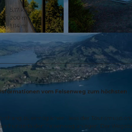
5,17 km
200 m
1.114 m
© Christina Bucher, Nidwalden Tourismus
elsformationen vom Felsenweg zum höchsten
dhang zu ermöglichen, liess der Tourismuspioni
 Jahrhunderts den Felsenweg anlegen. Der Wegeb