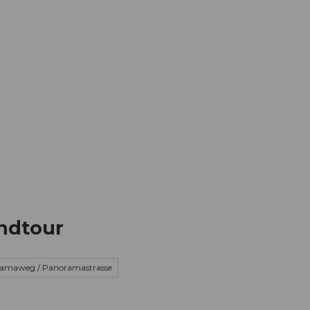
Informieren
Buchen
Business
W
ndtour
amaweg / Panoramastrasse