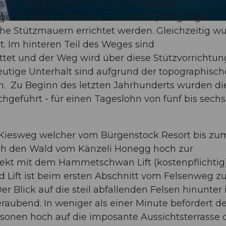
es am Bürgenstock war mit erheblichen
iges Trasse zu erstellen, mussten Sprengungen
he Stützmauern errichtet werden. Gleichzeitig w
 Im hinteren Teil des Weges sind
ttet und der Weg wird über diese Stützvorrichtu
eutige Unterhalt sind aufgrund der topographisc
h. Zu Beginn des letzten Jahrhunderts wurden di
hgeführt - für einen Tageslohn von fünf bis sechs
r Kiesweg welcher vom Bürgenstock Resort bis zu
rch den Wald vom Känzeli Honegg hoch zur
t mit dem Hammetschwan Lift (kostenpflichtig
ift ist beim ersten Abschnitt vom Felsenweg z
er Blick auf die steil abfallenden Felsen hinunter 
aubend. In weniger als einer Minute befördert de
rsonen hoch auf die imposante Aussichtsterrasse 