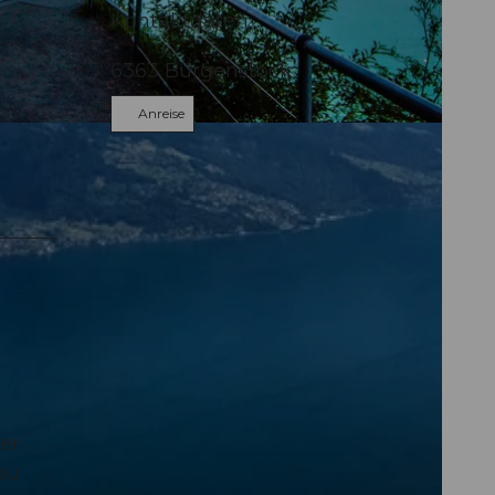
Kontaktdaten
6363
Bürgenstock
Anreise
er
au