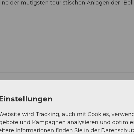
ine der mutigsten touristischen Anlagen der "Bel
Einstellungen
Strasse (38%)
 Website wird Tracking, auch mit Cookies, verwen
Pfad (31%)
ngebote und Kampagnen analysieren und optimie
itere Informationen finden Sie in der Datenschut