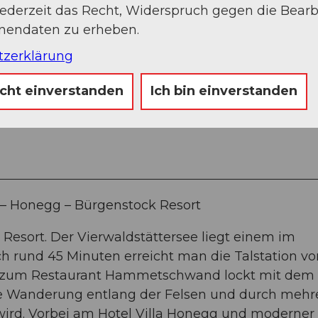
jederzeit das Recht, Widerspruch gegen die Bear
onendaten zu erheben.
tzerklärung
icht einverstanden
Ich bin einverstanden
Sep
Okt
Nov
Dez
 – Honegg – Bürgenstock Resort
esort. Der Vierwaldstättersee liegt einem im
h rund 45 Minuten erreicht man die Talstation v
r zum Restaurant Hammetschwand lockt mit dem
die Wanderung entlang der Felsen und durch mehr
wird. Vorbei am Hotel Villa Honegg und moderner