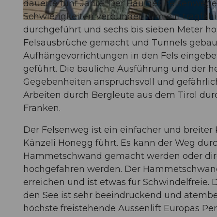
dauerte fünf Jahre. Der Bau des Felsenweg
Schwierigkeiten verbunden. Um ein tragfäh
© Nidwalden Tourismus, Nidwalden Tourismus
durchgeführt und sechs bis sieben Meter ho
Felsausbrüche gemacht und Tunnels gebaut.
Aufhängevorrichtungen in den Fels eingebe
geführt. Die bauliche Ausführung und der h
Gegebenheiten anspruchsvoll und gefährlic
Arbeiten durch Bergleute aus dem Tirol durc
Franken.
Der Felsenweg ist ein einfacher und breite
Känzeli Honegg führt. Es kann der Weg du
Hammetschwand gemacht werden oder direk
hochgefahren werden. Der Hammetschwand L
erreichen und ist etwas für Schwindelfreie. D
den See ist sehr beeindruckend und atember
höchste freistehende Aussenlift Europas Pe