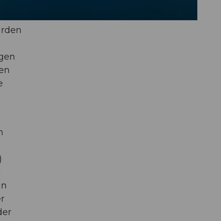
urden
ngen
hen
e
m
)
u
in
r
der