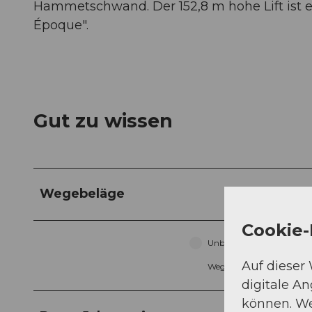
Hammetschwand. Der 152,8 m hohe Lift ist e
Époque".
Gut zu wissen
Wegebeläge
Cookie-
Unbekannt (4%)
Auf dieser
Weg (27%)
digitale A
können. We