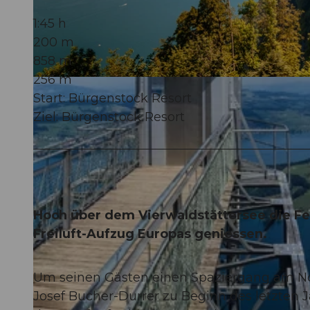
1:45 h
200 m
858 m
256 m
© Christina Bucher, Nidwalden Tourismus
Start: Bürgenstock Resort
Ziel: Bürgenstock Resort
Hoch über dem Vierwaldstättersee die F
Freiluft-Aufzug Europas geniessen.
Um seinen Gästen einen Spaziergang am Nor
Josef Bucher-Durrer zu Beginn des letzten