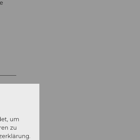
le
det, um
ren zu
zerklärung.