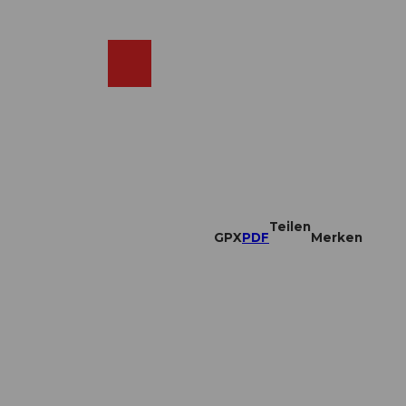
DE
ebcams
Merkzettel
Suche
Shop
Teilen
GPX
PDF
Merken