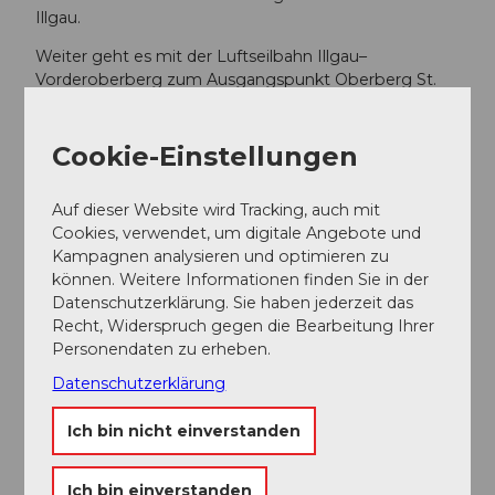
Illgau.
Weiter geht es mit der Luftseilbahn Illgau–
Vorderoberberg zum Ausgangspunkt Oberberg St.
Karl.
Cookie-Einstellungen
Weitere Infos / Links
Stoos-Muotatal Tourismus GmbH
Auf dieser Website wird Tracking, auch mit
Cookies, verwendet, um digitale Angebote und
Tel. 041 818 08 80
Kampagnen analysieren und optimieren zu
können. Weitere Informationen finden Sie in der
www.stoos-muotatal.ch
Datenschutzerklärung. Sie haben jederzeit das
Recht, Widerspruch gegen die Bearbeitung Ihrer
Autor:in
Personendaten zu erheben.
Datenschutzerklärung
Stoos-Muotatal Tourismus GmbH / Schwyzer
Wanderwege
Ich bin nicht einverstanden
Organisation
Ich bin einverstanden
Stoos-Muotatal Tourismus