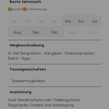
Beste Jahreszeit
geeignet
wetterabhängig
Jan
Feb
Mär
Apr
Mai
Jun
Jul
Aug
Sep
Okt
Nov
Dez
Wegbeschreibung
St. Karl Bergstation - Klangspiel - Erlebnisspielplatz
Balmli - Illgau
Toureigenschaften
Einkehrmöglichkeit
Ausrüstung
Gute Wanderschuhe oder Trekkingschuhe,
Regenjacke, Getränk und Verpflegung.