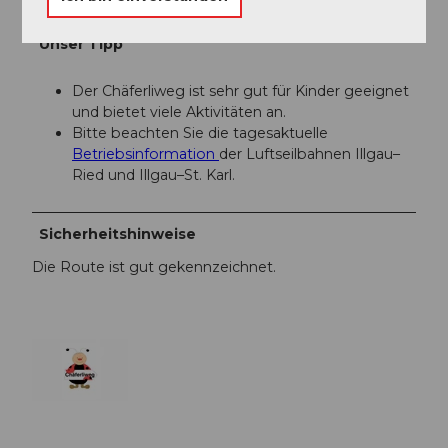
Unser Tipp
Der Chäferliweg ist sehr gut für Kinder geeignet
und bietet viele Aktivitäten an.
Bitte beachten Sie die tagesaktuelle
Betriebsinformation
der Luftseilbahnen Illgau–
Ried und Illgau–St. Karl.
Sicherheitshinweise
Die Route ist gut gekennzeichnet.