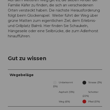
Auf dem weiteren Weg gilt es, die sieben Kinder der
Familie Käfer zu finden, die sich an verschiedenen
Orten versteckt haben. Die nächste Herausforderung
folgt beim Glockenspiel. Weiter führt der Weg über
grüne Matten zum eigentlichen Ziel, dem Erlebnis-
und Grillplatz Balmli. Hier finden Sie Schaukeln,
Hängeseile oder eine Seilbrücke, die zum Adlerhorst
hinaufführen.
Gut zu wissen
Wegebeläge
Unbekannt
Strasse (3%)
(5%)
Asphalt (13%)
Schotter
(22%)
Weg (6%)
Pfad (51%)