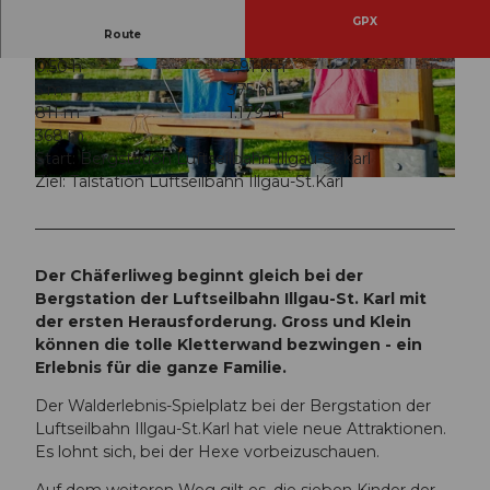
GPX
Route
0:50 h
2,91 km
© Stoos-Muotatal Tourismus, Stoos-Muotatal T
© Stoos-Muotatal Tourismus, Stoos-Muotatal T
5 m
375 m
ourismus
ourismus
811 m
1.179 m
368 m
Start: Bergstation Luftseilbahn Illgau-St.Karl
Ziel: Talstation Luftseilbahn Illgau-St.Karl
© Stoos-Muotatal Tourismus, Stoos-Muotatal Tourismus
Der Chäferliweg beginnt gleich bei der
Bergstation der Luftseilbahn Illgau-St. Karl mit
der ersten Herausforderung. Gross und Klein
können die tolle Kletterwand bezwingen - ein
Erlebnis für die ganze Familie.
Der Walderlebnis-Spielplatz bei der Bergstation der
Luftseilbahn Illgau-St.Karl hat viele neue Attraktionen.
Es lohnt sich, bei der Hexe vorbeizuschauen.