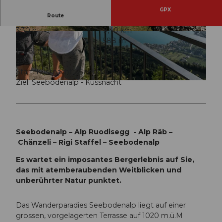
GPX
Route
3:30 h
9,40 km
© Venzin + Bühler Fotografen, RIGI BAHNEN
© Rita Baggenstos, Schwyzer Wanderwege
588 m
588 m
AG
1.018 m
1.606 m
588 m
Start: Küssnacht - Seebodenalp
Ziel: Seebodenalp - Küssnacht
© RIGI BAHNEN AG, Schwyzer Wanderwege
Seebodenalp – Alp Ruodisegg - Alp Räb –
Chänzeli – Rigi Staffel – Seebodenalp
Es wartet ein imposantes Bergerlebnis auf Sie,
das mit atemberaubenden Weitblicken und
unberührter Natur punktet.
Das Wanderparadies Seebodenalp liegt auf einer
grossen, vorgelagerten Terrasse auf 1020 m.ü.M