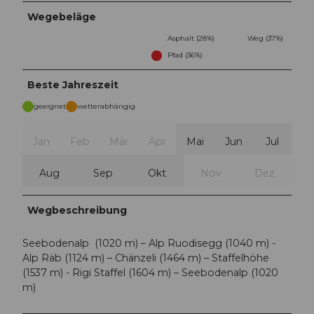
Wegebeläge
Asphalt (28%)
Weg (37%)
Pfad (36%)
Beste Jahreszeit
geeignet
wetterabhängig
Jan
Feb
Mär
Apr
Mai
Jun
Jul
Aug
Sep
Okt
Nov
Dez
Wegbeschreibung
Seebodenalp (1020 m) – Alp Ruodisegg (1040 m) -
Alp Räb (1124 m) – Chänzeli (1464 m) – Staffelhöhe
(1537 m) - Rigi Staffel (1604 m) – Seebodenalp (1020
m)