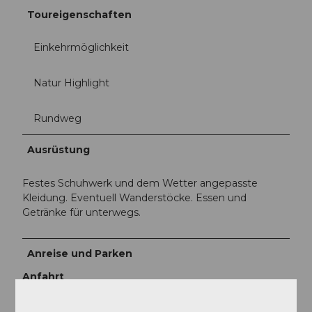
Toureigenschaften
Einkehrmöglichkeit
Natur Highlight
Rundweg
Ausrüstung
Festes Schuhwerk und dem Wetter angepasste
Kleidung. Eventuell Wanderstöcke. Essen und
Getränke für unterwegs.
Anreise und Parken
Anfahrt
Autobahn A4 bis Ausfahrt Küssnacht Richtung
Weggis - Vitznau fahren. Ausgangs Küssnacht