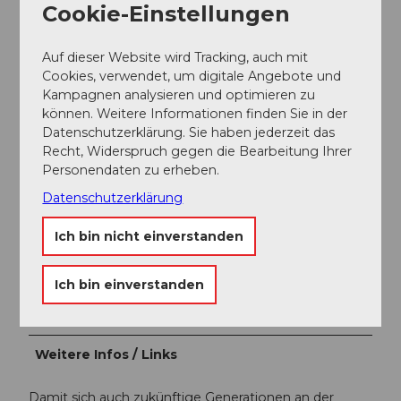
Cookie-Einstellungen
befinden sich die gebührenpflichtigen Parkplätze.
Parken
Auf dieser Website wird Tracking, auch mit
An der Talstation der Luftseilbahn Küssnacht-
Cookies, verwendet, um digitale Angebote und
Seebodenalp stehen Ihnen gebührenpflichtige
Kampagnen analysieren und optimieren zu
Parkplätze zur Verfügung.
können. Weitere Informationen finden Sie in der
Datenschutzerklärung. Sie haben jederzeit das
Wir empfehlen jedoch ÖV statt Auto: Zurücklehnen,
Recht, Widerspruch gegen die Bearbeitung Ihrer
Geniessen und erst noch etwas Gutes für die Umwelt
Personendaten zu erheben.
tun.
Datenschutzerklärung
Öffentliche Verkehrsmittel
Ich bin nicht einverstanden
Mit Bahn und Bus erreichbar.
Bei hoher Gästefrequenz wird durchgehend
Ich bin einverstanden
gefahren.
Zum Fahrplan
Weitere Infos / Links
Damit sich auch zukünftige Generationen an der