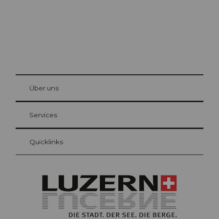
© Be
at Bre
chbü
hl
Über uns
Gästekarte Luzern
Ihre Vorteile als Übernachtungsgast
Services
Quicklinks