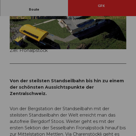
GPX
Route
2:15 h
2,68 km
© Stoos-Muotatal Tourismus, Stoos-Muotatal T
© Beat Brechbühl, Stoos-Muotatal Tourismus
397 m
2 m
ourismus
1.510 m
1.922 m
412 m
Start: Mittelstation Sesselbahnen Fronalpstock
Ziel: Fronalpstock
© Stoos-Muotatal Tourismus, Stoos-Muotatal Tourismus
Von der steilsten Standseilbahn bis hin zu einem
der schönsten Aussichtspunkte der
Zentralschweiz.
Von der Bergstation der Standseilbahn mit der
steilsten Standseilbahn der Welt erreicht man das
autofreie Bergdorf Stoos. Weiter geht es mit der
ersten Sektion der Sesselbahn Fronalpstock hinauf bis
zur Mittelstation Mettlen. Via Charenstöckli geht es