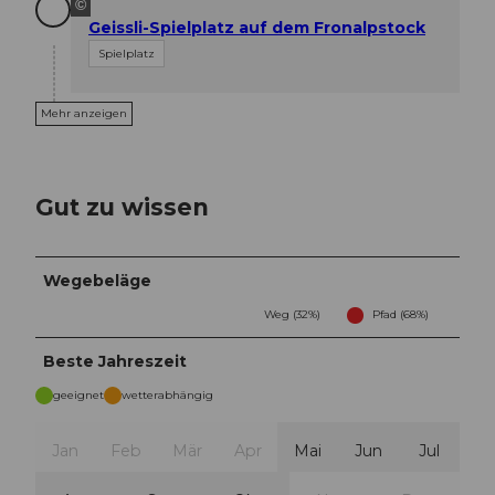
©
Geissli-Spielplatz auf dem Fronalpstock
Spielplatz
Mehr anzeigen
Gut zu wissen
Wegebeläge
Weg (32%)
Pfad (68%)
Beste Jahreszeit
geeignet
wetterabhängig
Jan
Feb
Mär
Apr
Mai
Jun
Jul