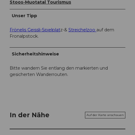
Stoos-Muotatal Tourismus
Unser Tipp
Frönelis Geissli-Spielplat
z-&
Streichelzoo
auf dem
Fronalpstock.
Sicherheitshinweise
Bitte wandern Sie entlang den markierten und
gesicherten Wanderrouten.
In der Nähe
Auf der Karte anschauen