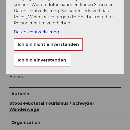
der Sesselbahnen Fronalpstock geht's in rund 7
können. Weitere Informationen finden Sie in der
Minuten zum Start der Wanderung - zur Mittelstation
Datenschutzerklärung. Sie haben jederzeit das
der Sesselbahnen Fronalpstock.
Recht, Widerspruch gegen die Bearbeitung Ihrer
Personendaten zu erheben.
Weitere Infos / Links
Datenschutzerklärung
Weitere Infos und Links
Ich bin nicht einverstanden
Stoos-Muotatal Tourismus GmbH: 041 818 08 80
Ich bin einverstanden
Sesselbahnen Fronalpstock in der Hauptsaison täglich
und in der Nebensaison an schönen Wochenenden in
Betrieb.
Autor:in
Stoos-Muotatal Tourismus / Schwyzer
Wanderwege
Organisation