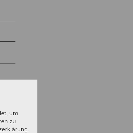
det, um
ren zu
zerklärung.