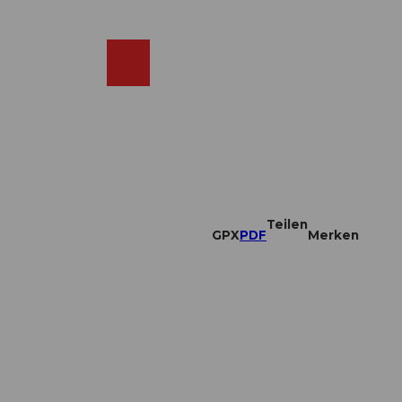
DE
ebcams
Merkzettel
Suche
Shop
Teilen
GPX
PDF
Merken