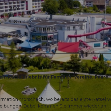
38 m
1 m
648 m
oliday Park
in Rätselerlebnis für Familien, Vereine, Paare,
ormation Morschach, wo bereits das erste Rätsel w
reibungen. Dabei kommen Sie immer wieder an