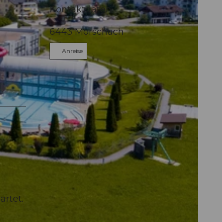
Kontaktdaten
6443
Morschach
Anreise
artet.