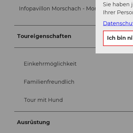
Sie haben 
Infopavillon Morschach - Morschach
Ihrer Pers
Datenschu
Toureigenschaften
Ich bin n
Einkehrmöglichkeit
Familienfreundlich
Tour mit Hund
Ausrüstung