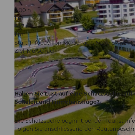
2:00 h
1 m
647 m
1 m
Start: Infopavillon Morschach, Nähe Swiss H
Ziel: Morschach
Haben Sie Lust auf eine Schatzsuche, auf e
Schulen und Firmenausflüge?
Die Schatzsuche beginnt bei der Tourist Inf
Folgen Sie anschliessend den Routenbesch