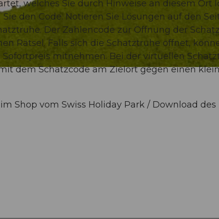
wartet, welches Sie durch Hinweise an diesem Ort 
Sie den Code. Notieren Sie Lösungen auf den Sei
chatztruhe. Der Zahlencode zur Öffnung der Schat
n Rätsel. Falls sich die Schatztruhe öffnet, könn
Sofortpreis mitnehmen. Bei der virtuellen Schatz
mit dem Schatzcode am Zielort gegen einen klei
f im Shop vom Swiss Holiday Park / Download des