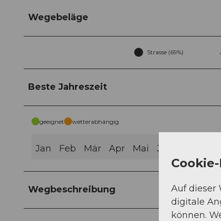
Wegebeläge
Strasse (69%)
Beste Jahreszeit
geeignet
wetterabhängig
Jan
Feb
Mär
Apr
Mai
Jun
Jul
Aug
Cookie-
Auf dieser
Wegbeschreibung
digitale A
können. We