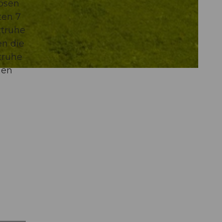
lösen
ten 7
ztruhe
en die
truhe
nen