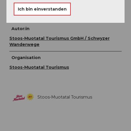
Verkehr ab Brunnen mit der Linie 504 der Auto AG
Ich bin einverstanden
Schwyz zu erreichen.
Autor:in
Stoos-Muotatal Tourismus GmbH / Schwyzer
Wanderwege
Organisation
Stoos-Muotatal Tourismus
Stoos-Muotatal Tourismus