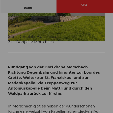
GPX
Route
1:00 h
2,64 km
© Stoos-Muotatal Tourismus, Stoos-Muotatal T
© Stoos-Muotatal Tourismus, Stoos-Muotatal T
100 m
100 m
ourismus
ourismus
623 m
696 m
73 m
Start: Dorfplatz Morschach
Ziel: Dorfplatz Morschach
© Stoos-Muotatal Tourismus
Rundgang von der Dorfkirche Morschach
Richtung Degenbalm und hinunter zur Lourdes
Grotte. Weiter zur St. Franziskus- und zur
Marienkapelle. Via Treppenweg zur
Antoniuskapelle beim Mattli und durch den
Waldpark zurück zur Kirche.
In Morschach gibt es neben der wunderschönen
Kirche eine Vielzahl von Kapellen zu entdecken. Auf