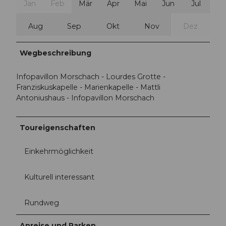
Jan
Feb
Mär
Apr
Mai
Jun
Jul
Aug
Sep
Okt
Nov
Dez
Wegbeschreibung
Infopavillon Morschach - Lourdes Grotte -
Franziskuskapelle - Marienkapelle - Mattli
Antoniushaus - Infopavillon Morschach
Toureigenschaften
Einkehrmöglichkeit
Kulturell interessant
Rundweg
Anreise und Parken