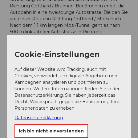
Richtung Gotthard / Brunnen. Bei Brunnen endet die
Autobahn in eine zweispurige Autostrasse. Bleiben Sie
auf dieser Route in Richtung Gotthard / Morschach.
Nach dem 1.1 km langen Mosi-Tunnel geht es nach
500 m links ab der Autostrasse in Richtung
Morschach.
Von Gotthard-Altdorf her kommend:
Cookie-Einstellungen
Fahren Sie die bei Flüelen die Umfahrung (Tunnel) in
Richtung Schwyz. 500 m vor Brunnen biegen Sie
Auf dieser Website wird Tracking, auch mit
rechts ab in Richtung Morschach.GPS-
Cookies, verwendet, um digitale Angebote und
Kampagnen analysieren und optimieren zu
Koordinaten:
können. Weitere Informationen finden Sie in der
Breitengrad: 46.982037°N
Datenschutzerklärung. Sie haben jederzeit das
Recht, Widerspruch gegen die Bearbeitung Ihrer
Längengrad: 8.618703°E
Personendaten zu erheben.
Datenschutzerklärung
Öffentliche Verkehrsmittel
Morschach liegt auf einem Sonnenplateau über dem
Ich bin nicht einverstanden
Vierwaldstättersee. Der Ort ist mit dem öffentlichen