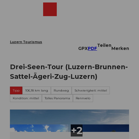
Z
u
Webcams
Merkzettel
Suche
Menü
Shop
m
I
n
h
a
Luzern Tourismus
Teilen
l
GPX
PDF
Merken
t
Drei-Seen-Tour (Luzern-Brunnen-
Sattel-Ägeri-Zug-Luzern)
Tipp
106,18 km lang
Rundweg
Schwierigkeit: mittel
Kondition: mittel
Tolles Panorama
Rennvelo