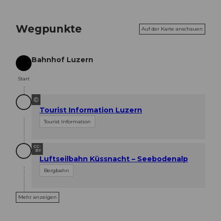
Wegpunkte
Auf der Karte anschauen
Bahnhof Luzern
Start
Start
©
Tourist Information Luzern
Tourist Information
CC-
BY
Luftseilbahn Küssnacht – Seebodenalp
Bergbahn
Mehr anzeigen