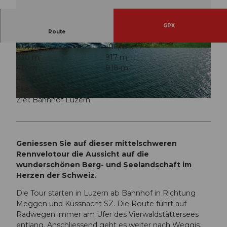
GPX
Route
6:01 h
106,18 km
© Erlebnisregion Mythen, Schwyz Tourismus
© Erlebnisregion Mythen, Schwyz Tourismus
930 m
917 m
412 m
818 m
406 m
Start: Bahnhof Luzern
Ziel: Bahnhof Luzern
© Erlebnisregion Mythen, Erlebnisregion Mythen, ZUERRER DESIGNE
Geniessen Sie auf dieser mittelschweren
Rennvelotour die Aussicht auf die
wunderschönen Berg- und Seelandschaft im
Herzen der Schweiz.
Die Tour starten in Luzern ab Bahnhof in Richtung
Meggen und Küssnacht SZ. Die Route führt auf
Radwegen immer am Ufer des Vierwaldstättersees
entlang. Anschliessend geht es weiter nach Weggis.