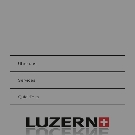
© Be
at Bre
chbü
hl
Über uns
Gästekarte Luzern
Ihre Vorteile als Übernachtungsgast
Services
Quicklinks