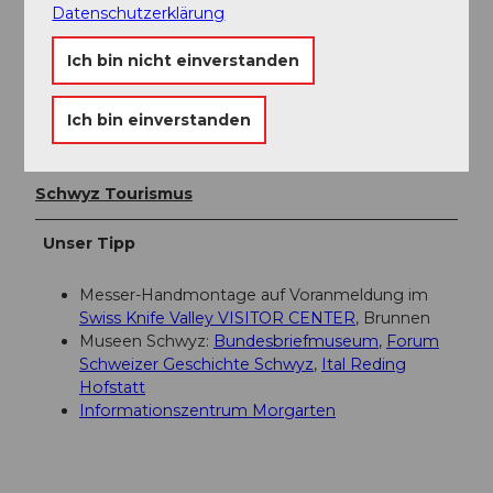
Beim Bahnhof Luzern befindet sich die Parkhäuser P1
Datenschutzerklärung
mit 377 Parkplätze, P2 mit 76 Parkplätze und P3 mit
447 Parkplätzen.
Ich bin nicht einverstanden
Öffentliche Verkehrsmittel
Mit dem Zug zum Bahnhof Luzern
Ich bin einverstanden
Organisation
Schwyz Tourismus
Unser Tipp
Messer-Handmontage auf Voranmeldung im
Swiss Knife Valley VISITOR CENTER
, Brunnen
Museen Schwyz:
Bundesbriefmuseum
,
Forum
Schweizer Geschichte Schwyz
,
Ital Reding
Hofstatt
Informationszentrum Morgarten