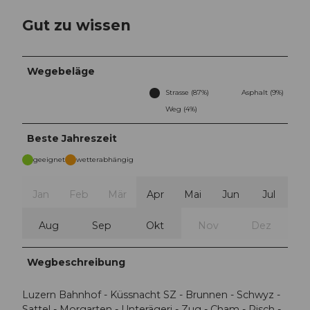
Gut zu wissen
Wegebeläge
Strasse (87%)
Asphalt (9%)
Weg (4%)
Beste Jahreszeit
geeignet
wetterabhängig
Jan
Feb
Mär
Apr
Mai
Jun
Jul
Aug
Sep
Okt
Nov
Dez
Wegbeschreibung
Luzern Bahnhof - Küssnacht SZ - Brunnen - Schwyz -
Sattel - Morgarten - Unterägeri - Zug - Cham - Risch -