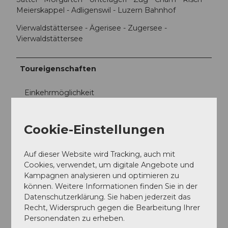
Meierskappel - Adligenswil - Luzern Bahnhof
Vierwaldstättersee - Ägerisee - Zugersee -
Vierwaldstättersee
Toureigenschaften
Einkehrmöglichkeit
Rundweg
Cookie-Einstellungen
Anreise und Parken
Auf dieser Website wird Tracking, auch mit
Anfahrt
Cookies, verwendet, um digitale Angebote und
Fahren Sie auf der Autobahn A2/E35 Richtung Luzern
Kampagnen analysieren und optimieren zu
und nehmen Sie dann die Ausfahrt 26 Luzern.
können. Weitere Informationen finden Sie in der
Anschliessend folgenden Sie den Wegweiser
Datenschutzerklärung. Sie haben jederzeit das
Richtigung Luzern Bahnhof.
Recht, Widerspruch gegen die Bearbeitung Ihrer
Parken
Personendaten zu erheben.