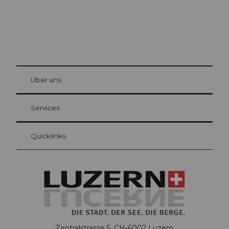
© Be
at Bre
chbü
hl
Über uns
Gästekarte Luzern
Ihre Vorteile als Übernachtungsgast
Services
Quicklinks
Zentralstrasse 5, CH-6002 Luzern