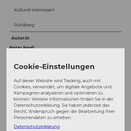
Kulturell interessant
Rundweg
Autor:in
Peter Regli
Organisation
Cookie-Einstellungen
Luzern Tourismus
Auf dieser Website wird Tracking, auch mit
Unser Tipp
Cookies, verwendet, um digitale Angebote und
Kampagnen analysieren und optimieren zu
Vom Homberg geniessen Sie einen wunderbaren
können. Weitere Informationen finden Sie in der
Weitblick über die Region. Verbinden Sie den
Datenschutzerklärung. Sie haben jederzeit das
Aufenthalt in Ruswil mit einer Besichtigung der
Recht, Widerspruch gegen die Bearbeitung Ihrer
Pfarrkirche oder einer Runde Golf im Golf-Rottal.
Personendaten zu erheben.
Sicherheitshinweise
Datenschutzerklärung