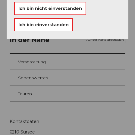
Keine Signalisation
Ich bin nicht einverstanden
Ich bin einverstanden
In der Nähe
Auf der Karte anschauen
Veranstaltung
Sehenswertes
Touren
Kontaktdaten
6210
Sursee