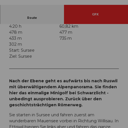
© Peter Regli, Sempachersee Tourismus
GPX
Route
4:20 h
60,82 km
478 m
477 m
433 m
735 m
302 m
Start: Sursee
Ziel: Sursee
Nach der Ebene geht es aufwärts bis nach Ruswil
mit überwältigendem Alpenpanorama. Sie finden
hier das einmalige Minigolf bei Schwarzlicht -
unbedingt ausprobieren. Zurück über den
geschichtsträchtigen Römerweg.
Sie starten in Sursee und fahren zuerst am
wunderbaren Mauensee vorbei in Richtung Willisau. In
Ettiswil biegen Sie links aber und fahren das ganze