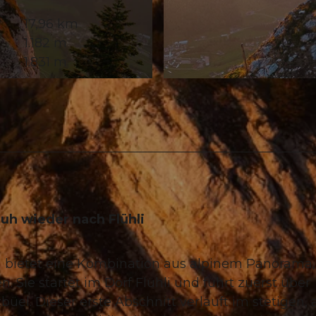
17,96 km
1.182 m
1.831 m
© Dominik Kobler, UNESCO Biosphäre Entlebuch
uh wieder nach Flühli
bietet eine Kombination aus alpinem Panorama,
 Sie startet im Dorf Flühli und führt zuerst über
el. Dieser erste Abschnitt verläuft im stetigen, 