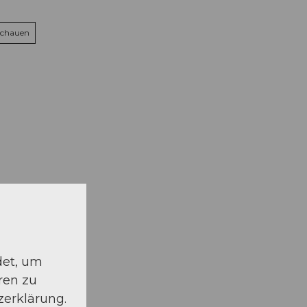
schauen
det, um
ren zu
zerklärung.