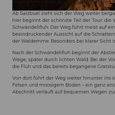
angenehmen Anstieg und bietet bald freie Si
Ab Salzbüel zieht sich der Weg weiter bergau
© Dominik Kobler, UNESCO Biosphäre Entlebuch
hier beginnt der schönste Teil der Tour: d
Schwändelifluh. Der Weg führt meist auf e
beeindruckender Aussicht auf die Schrattenfl
der Waldemme. Besonders bei klarer Sicht ist
Nach der Schwändelifluh beginnt der Abstie
Wege, später durch lichten Wald. Bei der Vo
die Fluh und das bereits begangene Gratstü
Von dort führt der Weg weiter hinunter ins s
Felsen und moosigem Boden – ein ganz andere
Abschnitt verläuft auf bequemen Wegen zu