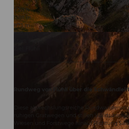
7:20 h
1.188 m
873 m
958 m
© Dominik Kobler, UNESCO Biosphäre Entlebuch
Start: Flühli
Ziel: Flühli
Rundweg von Flühli über die Schwändleifl
Diese abwechslungsreiche Rundwanderung 
ruhigen Gratwegen und stillen Waldpassagen.
Wiesen und Forstwege hinauf Richtung Salzbü