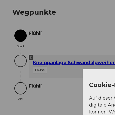
Wegpunkte
Flühli
Start
Start
©
Kneippanlage Schwandalpweiher
Fauna
Cookie-
Flühli
Ziel
Auf dieser
Ziel
digitale A
können. We