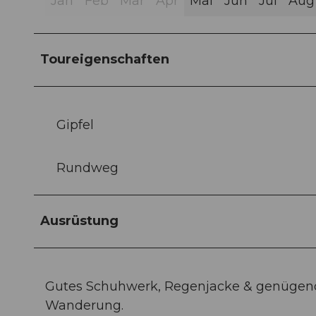
Jan
Feb
Mär
Apr
Mai
Jun
Jul
Aug
Toureigenschaften
Gipfel
Rundweg
Ausrüstung
Gutes Schuhwerk, Regenjacke & genügend
Wanderung.