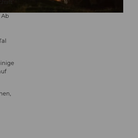
haft.
. Ab
Tal
inige
auf
hen,