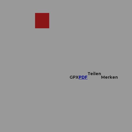
DE
ebcams
Merkzettel
Suche
Shop
Teilen
GPX
PDF
Merken