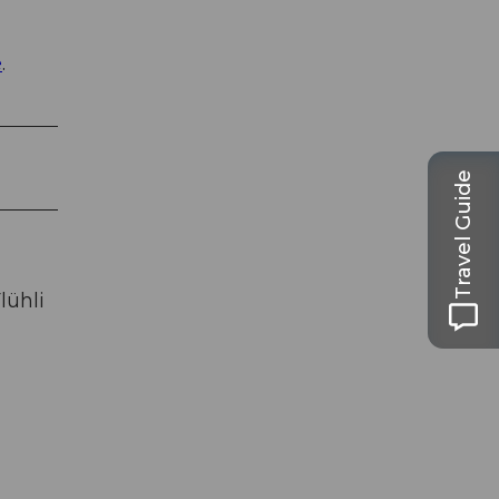
e
.
Travel Guide
lühli