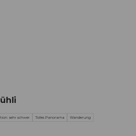
Informieren
Buchen
Business
W
lühli
tion: sehr schwer
Tolles Panorama
Wanderung