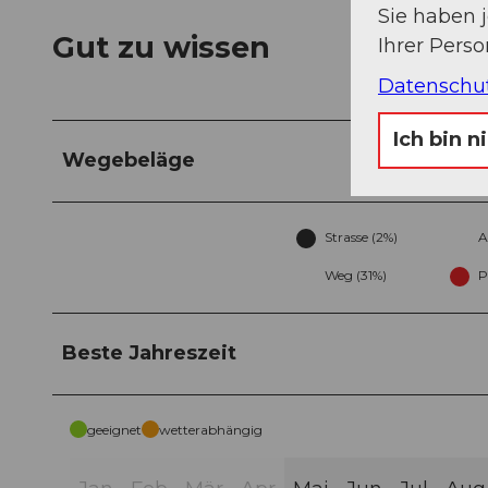
Sie haben 
Gut zu wissen
Ihrer Pers
Datenschu
Ich bin n
Wegebeläge
Strasse (2%)
A
Weg (31%)
P
Beste Jahreszeit
geeignet
wetterabhängig