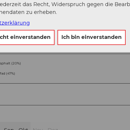
jederzeit das Recht, Widerspruch gegen die Bear
onendaten zu erheben.
tzerklärung
icht einverstanden
Ich bin einverstanden
sphalt (20%)
fad (47%)