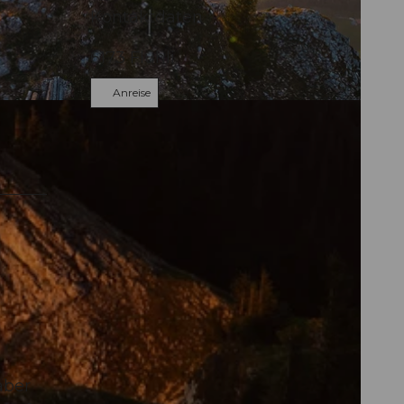
Kontaktdaten
6173
Flühli
Anreise
aber