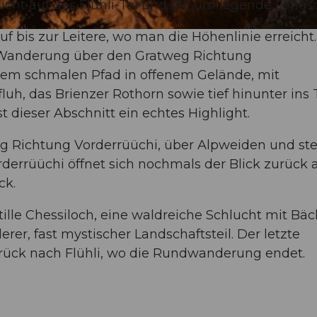
cht auf das Flühli-Tal und die umliegende Landsc
f bis zur Leitere, wo man die Höhenlinie erreicht
ie Wanderung über den Gratweg Richtung
inem schmalen Pfad in offenem Gelände, mit
uh, das Brienzer Rothorn sowie tief hinunter ins 
 dieser Abschnitt ein echtes Highlight.
g Richtung Vorderrüüchi, über Alpweiden und ste
rderrüüchi öffnet sich nochmals der Blick zurück 
ck.
tille Chessiloch, eine waldreiche Schlucht mit Bäc
r, fast mystischer Landschaftsteil. Der letzte
rück nach Flühli, wo die Rundwanderung endet.