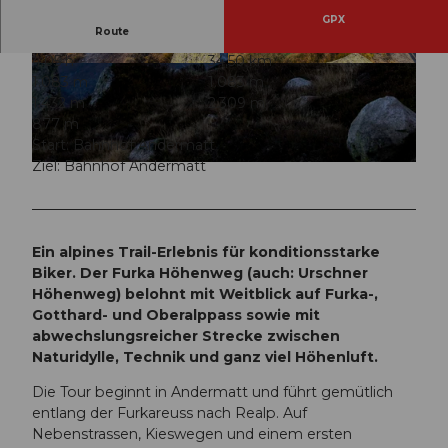
GPX
Route
4:05 h
34,50 km
© Oskar Enander, Bikegenoss Zentralschweiz
© Jessica Züger, Bikegenoss Zentralschweiz
1.083 m
1.083 m
1.432 m
2.309 m
877 m
Start: Bahnhof Andermatt
Ziel: Bahnhof Andermatt
© Oskar Enander, Bikegenoss Zentralschweiz
Ein alpines Trail-Erlebnis für konditionsstarke
Biker. Der Furka Höhenweg (auch: Urschner
Höhenweg) belohnt mit Weitblick auf Furka-,
Gotthard- und Oberalppass sowie mit
abwechslungsreicher Strecke zwischen
Naturidylle, Technik und ganz viel Höhenluft.
Die Tour beginnt in Andermatt und führt gemütlich
entlang der Furkareuss nach Realp. Auf
Nebenstrassen, Kieswegen und einem ersten