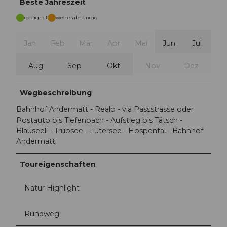
Beste Jahreszeit
geeignet
wetterabhängig
Jan
Feb
Mär
Apr
Mai
Jun
Jul
Aug
Sep
Okt
Nov
Dez
Wegbeschreibung
Bahnhof Andermatt - Realp - via Passstrasse oder
Postauto bis Tiefenbach - Aufstieg bis Tätsch -
Blauseeli - Trübsee - Lutersee - Hospental - Bahnhof
Andermatt
Toureigenschaften
Natur Highlight
Rundweg