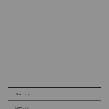
Ausflugstipps in
Luzern
Die Stadt. Der See. Die Berge.
© Be
at Bre
chbü
hl
Über uns
Gästekarte Luzern
Ihre Vorteile als Übernachtungsgast
Services