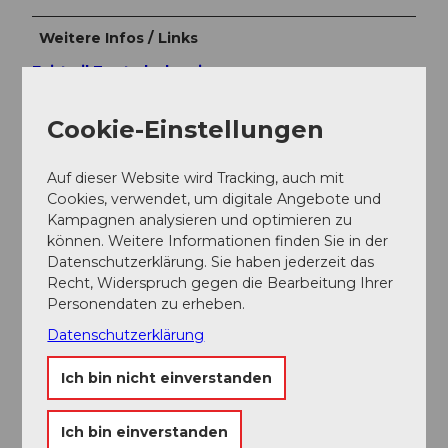
Weitere Infos / Links
Fairtrail Zentralschweiz
In der Zentralschweiz teilen wir uns viele Wege mit
Cookie-Einstellungen
Wandernden, Familien oder anderen Naturnutzenden.
Mit einem freundlichen Gruss, angepasster
Geschwindigkeit und gegenseitigem Respekt sorgen
Auf dieser Website wird Tracking, auch mit
wir gemeinsam daxfür, dass Biken hier auch in Zukunft
Cookies, verwendet, um digitale Angebote und
möglich bleibt. Danke, dass du fair unterwegs bist.
Kampagnen analysieren und optimieren zu
können. Weitere Informationen finden Sie in der
Datenschutzerklärung. Sie haben jederzeit das
Autor:in
Recht, Widerspruch gegen die Bearbeitung Ihrer
Bikegenoss Zentralschweiz
Personendaten zu erheben.
Datenschutzerklärung
Organisation
Ich bin nicht einverstanden
Bikegenoss Zentralschweiz
Unser Tipp
Ich bin einverstanden