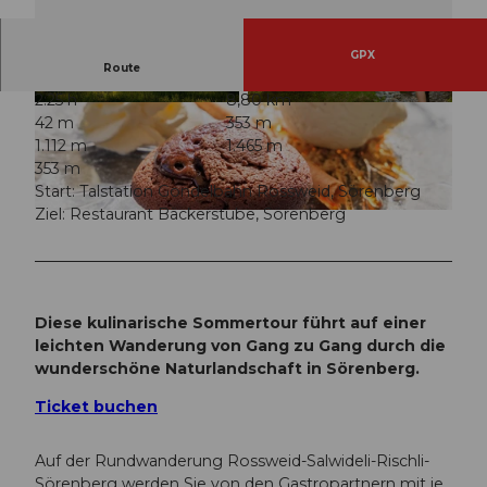
GPX
Route
2:25 h
8,80 km
© Beat Brechbühl, UNESCO Biosphäre Entlebu
© Saskia Dugon, UNESCO Biosphäre Entlebuc
42 m
353 m
ch
h
1.112 m
1.465 m
353 m
Start: Talstation Gondelbahn Rossweid, Sörenberg
Ziel: Restaurant Bäckerstube, Sörenberg
© Bergbahnen Sörenberg AG, UNESCO Biosphäre Entlebuch
Diese kulinarische Sommertour führt auf einer
leichten Wanderung von Gang zu Gang durch die
wunderschöne Naturlandschaft in Sörenberg.
Ticket buchen
Auf der Rundwanderung Rossweid-Salwideli-Rischli-
Sörenberg werden Sie von den Gastropartnern mit je