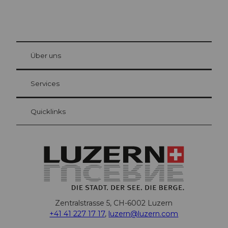
© Be
at Bre
chbü
hl
Über uns
Gästekarte Luzern
Ihre Vorteile als Übernachtungsgast
Services
Quicklinks
Zentralstrasse 5, CH-6002 Luzern
+41 41 227 17 17
,
luzern@luzern.com