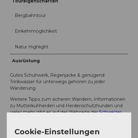
Toureigenschaften
Bergbahntour
Einkehrmöglichkeit
Natur Highlight
Ausrüstung
Gutes Schuhwerk, Regenjacke & genügend
Trinkwasser für unterwegs gehören zu jeder
Wanderung.
Weitere Tipps zum sicheren Wandern, Informationen
zu Mutterkuhherden und Herdenschutzhunden und
vieles mehr gibt es auf der Webseite der
Schweizer
Wanderwege
.
Cookie-Einstellungen
Anreise und Parken