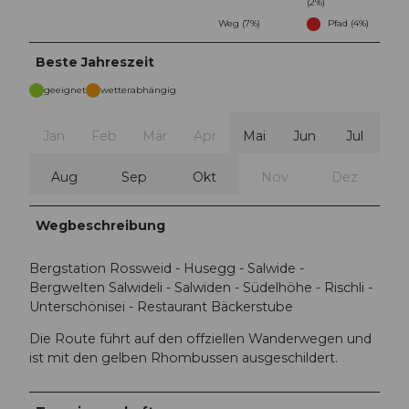
(2%)
Weg (7%)
Pfad (4%)
Beste Jahreszeit
geeignet
wetterabhängig
Jan
Feb
Mär
Apr
Mai
Jun
Jul
Aug
Sep
Okt
Nov
Dez
Wegbeschreibung
Bergstation Rossweid - Husegg - Salwide -
Bergwelten Salwideli - Salwiden - Südelhöhe - Rischli -
Unterschönisei - Restaurant Bäckerstube
Die Route führt auf den offziellen Wanderwegen und
ist mit den gelben Rhombussen ausgeschildert.