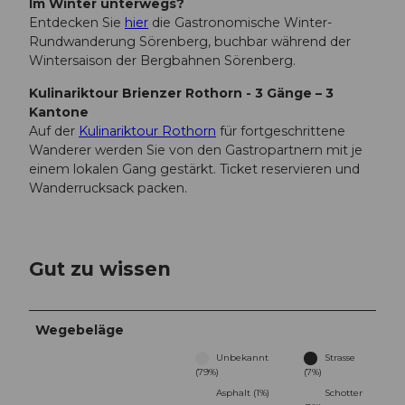
Im Winter unterwegs?
Entdecken Sie
hier
die Gastronomische Winter-
Rundwanderung Sörenberg, buchbar während der
Wintersaison der Bergbahnen Sörenberg.
Kulinariktour Brienzer Rothorn - 3 Gänge – 3
Kantone
Auf der
Kulinariktour Rothorn
für fortgeschrittene
Wanderer werden Sie von den Gastropartnern mit je
einem lokalen Gang gestärkt. Ticket reservieren und
Wanderrucksack packen.
Gut zu wissen
Wegebeläge
Unbekannt
Strasse
(79%)
(7%)
Asphalt (1%)
Schotter