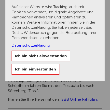
Auf dieser Website wird Tracking, auch mit
Anfahrt
Cookies, verwendet, um digitale Angebote und
Die UNESCO Biosphäre Entlebuch liegt im Herzen
Kampagnen analysieren und optimieren zu
der Schweiz, zentral zwischen Bern und Luzern. Sie
können. Weitere Informationen finden Sie in der
erreichen Sörenberg über die Hauptstrasse 10
Datenschutzerklärung. Sie haben jederzeit das
Richtung Schüpfheim und von dort nach Flühli
Recht, Widerspruch gegen die Bearbeitung Ihrer
Sörenberg. Von Giswil über die Panoramastrasse /
Personendaten zu erheben.
Glaubenbielenpass nach Sörenberg.
Datenschutzerklärung
Planen Sie Ihre Route mit Hilfe des
Google
Routenplaners.
Ich bin nicht einverstanden
Öffentliche Verkehrsmittel
Ich bin einverstanden
Mit dem öffentlichen Verkehr erreichen Sie Sörenberg
via Schüpfheim (Bahnlinie Bern-Luzern. Ab
Schüpfheim fahren Sie mit den Postauto bis nach
Sörenberg "Post".
Planen Sie Ihre Reise mit dem
SBB Online Fahrplan.