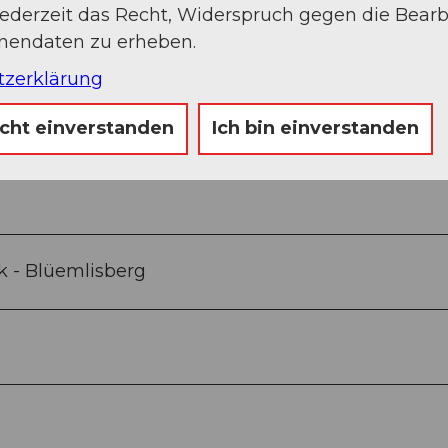
jederzeit das Recht, Widerspruch gegen die Bear
onendaten zu erheben.
tzerklärung
Sep
Okt
Nov
Dez
icht einverstanden
Ich bin einverstanden
k - Blüemlisberg