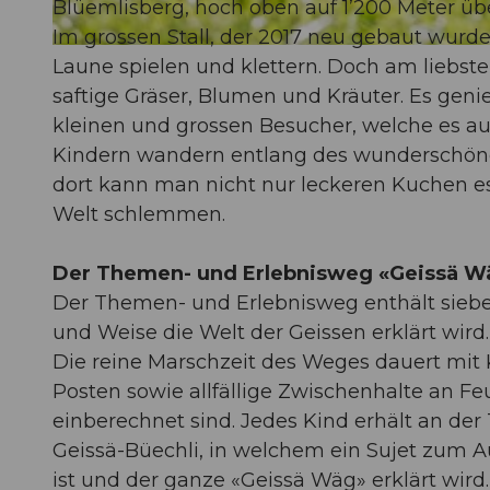
Blüemlisberg, hoch oben auf 1’200 Meter üb
Im grossen Stall, der 2017 neu gebaut wurd
© Erlebnisregion Mythen, Schwyzer Wanderwege
Laune spielen und klettern. Doch am liebste
saftige Gräser, Blumen und Kräuter. Es geni
kleinen und grossen Besucher, welche es auf
Kindern wandern entlang des wunderschöne
dort kann man nicht nur leckeren Kuchen e
Welt schlemmen.
Der Themen- und Erlebnisweg «Geissä W
Der Themen- und Erlebnisweg enthält sieben 
und Weise die Welt der Geissen erklärt wird. 
Die reine Marschzeit des Weges dauert mit 
Posten sowie allfällige Zwischenhalte an Fe
einberechnet sind. Jedes Kind erhält an der 
Geissä-Büechli, in welchem ein Sujet zum 
ist und der ganze «Geissä Wäg» erklärt wird.