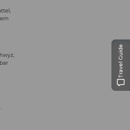
ttel,
 dem
Travel Guide
chwyz,
bar
.