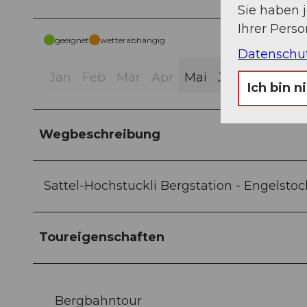
Sie haben 
Ihrer Pers
geeignet
wetterabhängig
Datenschu
Jan
Feb
Mär
Apr
Mai
Jun
Jul
Aug
Ich bin n
Wegbeschreibung
Sattel-Hochstuckli Bergstation - Engelstoc
Toureigenschaften
Bergbahntour