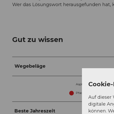
Wer das Lösungswort herausgefunden hat,
Gut zu wissen
Wegebeläge
Cookie-
Asphalt (9%)
Pfad (1%)
Auf dieser
digitale A
können. We
Beste Jahreszeit