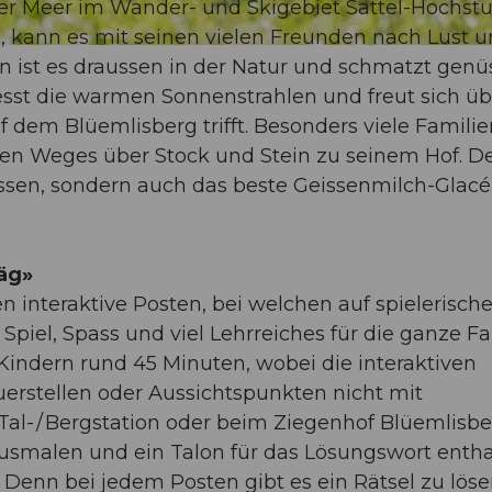
er Meer im Wander- und Skigebiet Sattel-Hochstuc
e, kann es mit seinen vielen Freunden nach Lust 
n ist es draussen in der Natur und schmatzt genü
esst die warmen Sonnenstrahlen und freut sich üb
 dem Blüemlisberg trifft. Besonders viele Familie
n Weges über Stock und Stein zu seinem Hof. D
ssen, sondern auch das beste Geissenmilch-Glacé
äg»
interaktive Posten, bei welchen auf spielerische
Spiel, Spass und viel Lehrreiches für die ganze Fa
Kindern rund 45 Minuten, wobei die interaktiven
uerstellen oder Aussichtspunkten nicht mit
Tal- / Bergstation oder beim Ziegenhof Blüemlisbe
Ausmalen und ein Talon für das Lösungswort entha
 Denn bei jedem Posten gibt es ein Rätsel zu löse