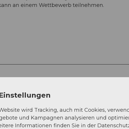
 kann an einem Wettbewerb teilnehmen.
Einstellungen
Weg (90%)
 Website wird Tracking, auch mit Cookies, verwen
ngebote und Kampagnen analysieren und optimie
itere Informationen finden Sie in der Datenschut