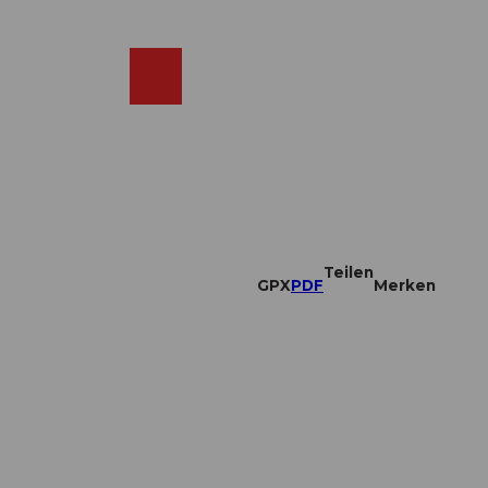
DE
ebcams
Merkzettel
Suche
Shop
Teilen
GPX
PDF
Merken