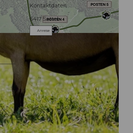
Kontaktdaten
6417
Sattel
Anreise