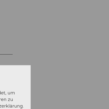
det, um
ren zu
zerklärung.