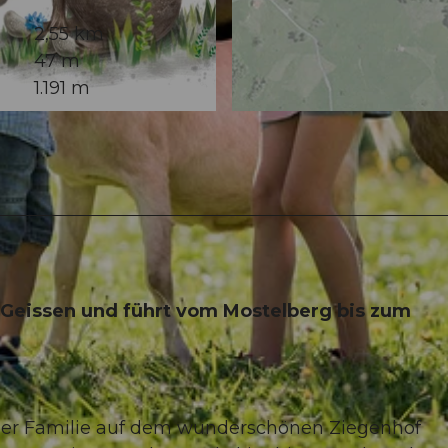
2,55 km
47 m
1.191 m
© Erlebnisregion Mythen, Schwyzer Wanderwege
 Geissen und führt vom Mostelberg bis zum
einer Familie auf dem wunderschönen Ziegenhof