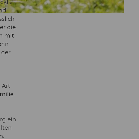
kli.
und
sslich
er die
n mit
enn
 der
 Art
milie.
rg ein
lten
n.