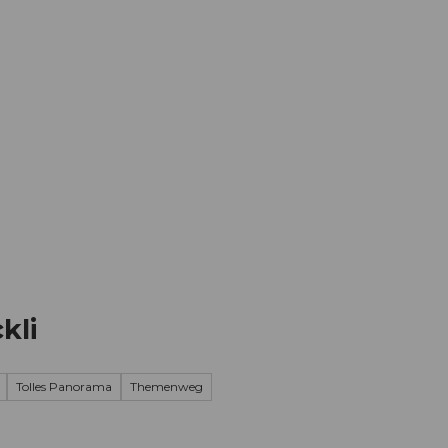
Informieren
Buchen
Business
W
kli
Tolles Panorama
Themenweg