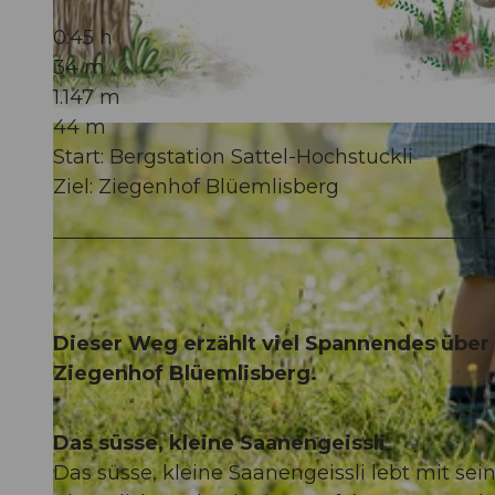
0:45 h
34 m
1.147 m
44 m
© Erlebnisregion Mythen, Schwyzer Wanderwege
Start: Bergstation Sattel-Hochstuckli
Ziel: Ziegenhof Blüemlisberg
Dieser Weg erzählt viel Spannendes über
Ziegenhof Blüemlisberg.
Das süsse, kleine Saanengeissli
Das süsse, kleine Saanengeissli lebt mit s