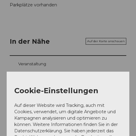
Parkplätze vorhanden
In der Nähe
Auf der Karte anschauen
Veranstaltung
Sehenswertes
Cookie-Einstellungen
Touren
Auf dieser Website wird Tracking, auch mit
Cookies, verwendet, um digitale Angebote und
Kampagnen analysieren und optimieren zu
Kontaktdaten
können. Weitere Informationen finden Sie in der
Datenschutzerklärung. Sie haben jederzeit das
Brunner Weinmanufaktur