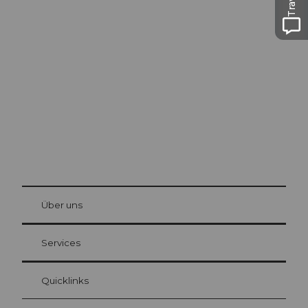
Ausflugstipps in
Luzern
Die Stadt. Der See. Die Berge.
© Be
at Bre
chbü
hl
Über uns
Gästekarte Luzern
Ihre Vorteile als Übernachtungsgast
Services
Quicklinks