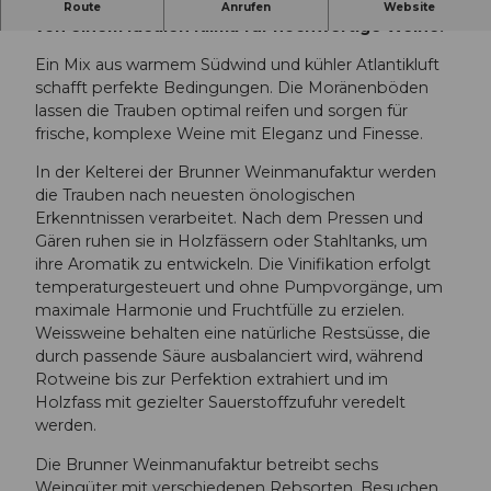
Die Brunner Weinmanufaktur in Eich profitiert
Route
Anrufen
Website
von einem idealen Klima für hochwertige Weine.
Ein Mix aus warmem Südwind und kühler Atlantikluft
schafft perfekte Bedingungen. Die Moränenböden
lassen die Trauben optimal reifen und sorgen für
frische, komplexe Weine mit Eleganz und Finesse.
In der Kelterei der Brunner Weinmanufaktur werden
die Trauben nach neuesten önologischen
Erkenntnissen verarbeitet. Nach dem Pressen und
Gären ruhen sie in Holzfässern oder Stahltanks, um
ihre Aromatik zu entwickeln. Die Vinifikation erfolgt
temperaturgesteuert und ohne Pumpvorgänge, um
maximale Harmonie und Fruchtfülle zu erzielen.
Weissweine behalten eine natürliche Restsüsse, die
durch passende Säure ausbalanciert wird, während
Rotweine bis zur Perfektion extrahiert und im
Holzfass mit gezielter Sauerstoffzufuhr veredelt
werden.
Die Brunner Weinmanufaktur betreibt sechs
Weingüter mit verschiedenen Rebsorten. Besuchen