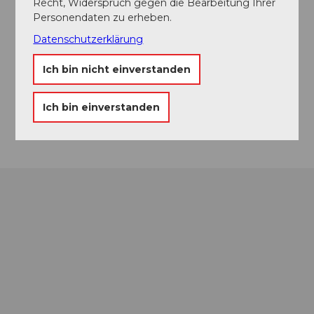
Recht, Widerspruch gegen die Bearbeitung Ihrer
Buechenacher
Personendaten zu erheben.
6205
Eich
Datenschutzerklärung
+41 (0)41 419 10 20
office@brunner-weinmanufaktur.ch
Ich bin nicht einverstanden
Website
Ich bin einverstanden
Anreise