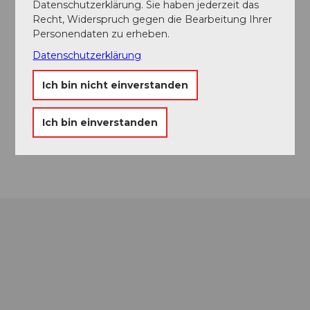
Datenschutzerklärung. Sie haben jederzeit das
Recht, Widerspruch gegen die Bearbeitung Ihrer
Personendaten zu erheben.
Touren
Datenschutzerklärung
Ich bin nicht einverstanden
Kontaktdaten
Ich bin einverstanden
6410
Goldau
Anreise