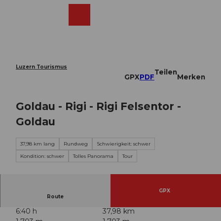
Z
u
Webcams
Merkzettel
Suche
Menü
Shop
m
I
n
h
a
Luzern Tourismus
Teilen
l
GPX
PDF
Merken
t
Goldau - Rigi - Rigi Felsentor -
Goldau
37,98 km lang
Rundweg
Schwierigkeit: schwer
Kondition: schwer
Tolles Panorama
Tour
GPX
Route
6:40 h
37,98 km