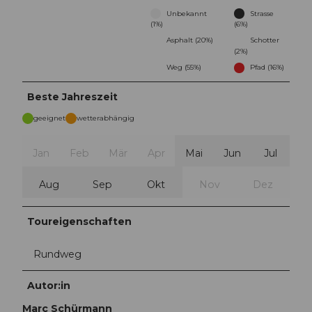
Unbekannt
Strasse
(1%)
(6%)
Asphalt (20%)
Schotter
(2%)
Weg (55%)
Pfad (16%)
Beste Jahreszeit
geeignet
wetterabhängig
Jan
Feb
Mär
Apr
Mai
Jun
Jul
Aug
Sep
Okt
Nov
Dez
Toureigenschaften
Rundweg
Autor:in
Marc Schürmann