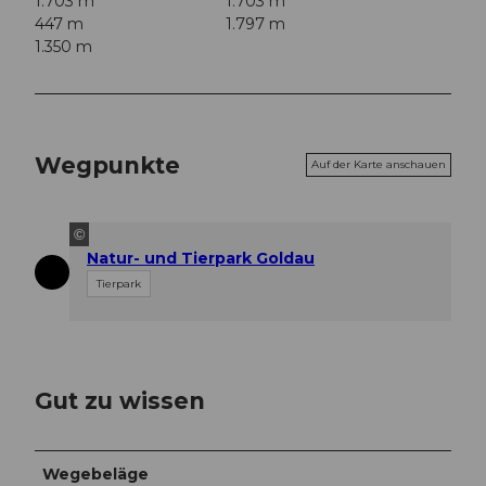
1.703 m
1.703 m
447 m
1.797 m
1.350 m
Wegpunkte
Auf der Karte anschauen
©
Natur- und Tierpark Goldau
Tierpark
Gut zu wissen
Wegebeläge