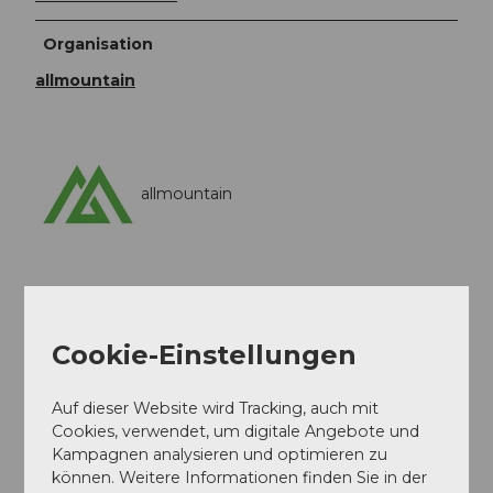
Organisation
allmountain
allmountain
Cookie-Einstellungen
In der Nähe
Auf der Karte anschauen
Auf dieser Website wird Tracking, auch mit
Cookies, verwendet, um digitale Angebote und
Veranstaltung
Kampagnen analysieren und optimieren zu
können. Weitere Informationen finden Sie in der
Sehenswertes