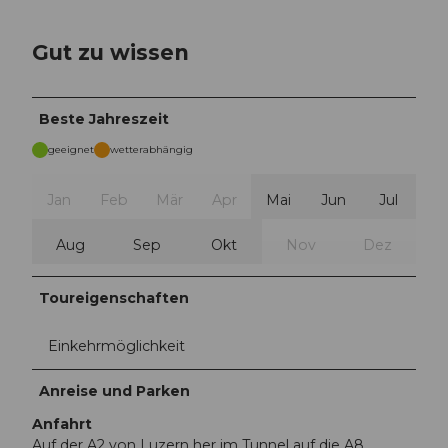
Gut zu wissen
Beste Jahreszeit
geeignet
wetterabhängig
Jan
Feb
Mär
Apr
Mai
Jun
Jul
Aug
Sep
Okt
Nov
Dez
Toureigenschaften
Einkehrmöglichkeit
Anreise und Parken
Anfahrt
Auf der A2 von Luzern her im Tunnel auf die A8