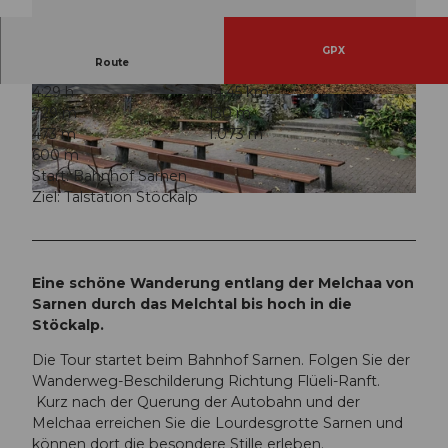
GPX
Route
4:29 h
14,45 km
© Obwalden Tourismus, Obwalden Tourismus
© Obwalden Tourismus, Obwalden Tourismus
729 m
130 m
473 m
1.073 m
600 m
Start: Bahnhof Sarnen
Ziel: Talstation Stöckalp
© Obwalden Tourismus, Obwalden Tourismus
Eine schöne Wanderung entlang der Melchaa von
Sarnen durch das Melchtal bis hoch in die
Stöckalp.
Die Tour startet beim Bahnhof Sarnen. Folgen Sie der
Wanderweg-Beschilderung Richtung Flüeli-Ranft.
Kurz nach der Querung der Autobahn und der
Melchaa erreichen Sie die Lourdesgrotte Sarnen und
können dort die besondere Stille erleben.