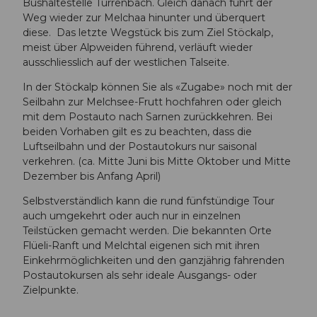
Bushaltestelle Turrenbach. Gleich danach führt der
Weg wieder zur Melchaa hinunter und überquert
diese. Das letzte Wegstück bis zum Ziel Stöckalp,
meist über Alpweiden führend, verläuft wieder
ausschliesslich auf der westlichen Talseite.
In der Stöckalp können Sie als «Zugabe» noch mit der
Seilbahn zur Melchsee-Frutt hochfahren oder gleich
mit dem Postauto nach Sarnen zurückkehren. Bei
beiden Vorhaben gilt es zu beachten, dass die
Luftseilbahn und der Postautokurs nur saisonal
verkehren. (ca. Mitte Juni bis Mitte Oktober und Mitte
Dezember bis Anfang April)
Selbstverständlich kann die rund fünfstündige Tour
auch umgekehrt oder auch nur in einzelnen
Teilstücken gemacht werden. Die bekannten Orte
Flüeli-Ranft und Melchtal eigenen sich mit ihren
Einkehrmöglichkeiten und den ganzjährig fahrenden
Postautokursen als sehr ideale Ausgangs- oder
Zielpunkte.