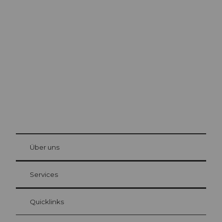
Ausflugstipps in
Luzern
Die Stadt. Der See. Die Berge.
© Be
at Bre
chbü
hl
Über uns
Gästekarte Luzern
Ihre Vorteile als Übernachtungsgast
Services
Quicklinks