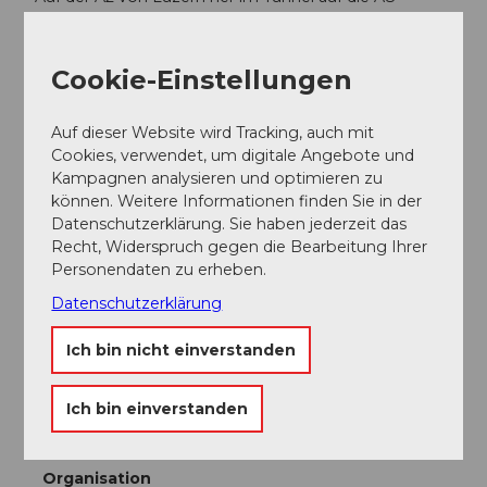
Richtung Interlaken, Sarnen wechseln und dann die
Ausfahrt Sarnen Nord nehmen. Die Rückfahrt nach
Sarnen ist während der Sommer- und Wintersaison ab
Cookie-Einstellungen
Stöckalp mit dem Postauto möglich. In der
Zwischensaison fährt das Postauto erst ab Melchtal.
Auf dieser Website wird Tracking, auch mit
Öffentliche Verkehrsmittel
Cookies, verwendet, um digitale Angebote und
Kampagnen analysieren und optimieren zu
Ab Luzern oder Interlaken mit dem Luzern-Interlaken-
können. Weitere Informationen finden Sie in der
Express nach Sarnen.
Datenschutzerklärung. Sie haben jederzeit das
Die Rückreise nach Sarnen ist während der Sommer-
Recht, Widerspruch gegen die Bearbeitung Ihrer
und Wintersaison mit dem Postauto möglich.
Personendaten zu erheben.
Datenschutzerklärung
In der Zwischensaison fährt das Postauto erst ab
Melchtal.
Ich bin nicht einverstanden
Autor:in
Ich bin einverstanden
Obwalden Tourismus
Organisation