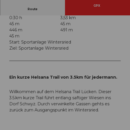
GPX
Route
0:30 h
3,53 km
45 m
45 m
446 m
491 m
45 m
Start: Sportanlage Wintersried
Ziel: Sportanlage Wintersried
Ein kurze Helsana Trail von 3.5km für jedermann.
Willkommen auf dem Helsana Trail Lücken. Dieser
3.5.km kurze Trail führt entlang saftiger Wiesen ins
Dorf Schwyz. Durch verwinkelte Gassen gehts es
zurück zum Ausgangspunkt im Wintersried.