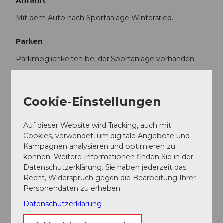
Anfahrt
Mit dem Auto nach Sportanlage Wintersried.
Parken
Parkmöglichkeiten bei der Sportanlage vorhanden.
Öffentliche Verkehrsmittel
Cookie-Einstellungen
Mit dem Zug nach Schwyz Bahnhof. Danach zu Fuss
Richtung Ibach - Wintersried (ca. 10min.) Eine
Verbindung mit dem Ortsbus ist in Planung.
Auf dieser Website wird Tracking, auch mit
Cookies, verwendet, um digitale Angebote und
Kampagnen analysieren und optimieren zu
Autor:in
können. Weitere Informationen finden Sie in der
Schwyzer Wanderwege
Datenschutzerklärung. Sie haben jederzeit das
Recht, Widerspruch gegen die Bearbeitung Ihrer
Personendaten zu erheben.
Organisation
Datenschutzerklärung
Schwyzer Wanderwege