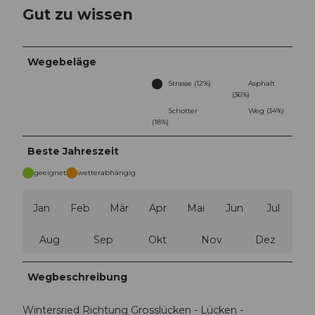
Gut zu wissen
Wegebeläge
Strasse (12%)
Asphalt
(36%)
Schotter
Weg (34%)
(18%)
Beste Jahreszeit
geeignet
wetterabhängig
Jan
Feb
Mär
Apr
Mai
Jun
Jul
Aug
Sep
Okt
Nov
Dez
Wegbeschreibung
Wintersried Richtung Grosslücken - Lücken -