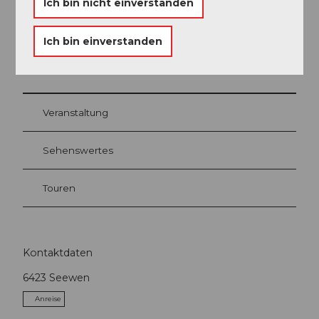
Ich bin nicht einverstanden
Ich bin einverstanden
In der Nähe
Auf der Karte anschauen
Veranstaltung
Sehenswertes
Touren
Kontaktdaten
6423
Seewen
Anreise