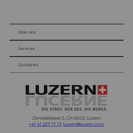
© Be
at Bre
chbü
hl
Über uns
Gästekarte Luzern
Ihre Vorteile als Übernachtungsgast
Services
Quicklinks
Zentralstrasse 5, CH-6002 Luzern
+41 41 227 17 17
,
luzern@luzern.com