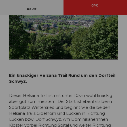
GPX
Route
1:40 h
9,40 km
296 m
296 m
447 m
743 m
296 m
Start: Sportanlage Wintersried
Ziel: Sportanlage Wintersried
© Stefan Gwerder, Schwyzer Wanderwege
© Erlebnisregion Mythen, Schwyzer Wanderwege |
CC-BY
Ein knackiger Helsana Trail Rund um den Dorfteil
Schwyz.
Dieser Helsana Trail ist mit unter 10km wohl knackig
aber gut zum meistern. Der Start ist ebenfalls beim
Sportplatz Wintersried und beginnt wie die beiden
Helsana Trails Gibelhorn und Lücken in Richtung
Lücken bzw. Dorf Schwyz. Am Dominikanerinnen
Kloster vorbei Richtung Spital und weiter Richtung