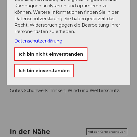
Richtung Ibach - Wintersried (ca. 10min.) Eine
Kampagnen analysieren und optimieren zu
Verbindung mit dem Ortsbus ist in Planung.
können. Weitere Informationen finden Sie in der
Datenschutzerklärung. Sie haben jederzeit das
Recht, Widerspruch gegen die Bearbeitung Ihrer
Autor:in
Personendaten zu erheben.
Schwyzer Wanderwege
Datenschutzerklärung
Organisation
Ich bin nicht einverstanden
Schwyzer Wanderwege
Ich bin einverstanden
Sicherheitshinweise
Gutes Schuhwerk. Trinken, Wind und Wetterschutz.
In der Nähe
Auf der Karte anschauen