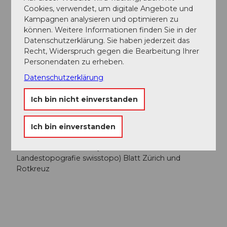
eine Halt in der Alpwirtschaft Horben machen
Cookies, verwendet, um digitale Angebote und
die Ruine Nünegg bei Lieli besteigen
Kampagnen analysieren und optimieren zu
den Rosengarten vom Schloss Heidegg
können. Weitere Informationen finden Sie in der
bestaunen
Datenschutzerklärung. Sie haben jederzeit das
beim Weingut Heidegg oder Weingut
Recht, Widerspruch gegen die Bearbeitung Ihrer
Kaiserspan eine Flasche Wein einkaufen
Personendaten zu erheben.
Datenschutzerklärung
Karte
Ich bin nicht einverstanden
Landeskarte 1:25'000 (Bundesamt für
Landestopografie swisstopo) Blatt Hitzkirch und
Ich bin einverstanden
Hochdorf
Wanderkarte 1:50'000 (Bundesamt für
Landestopografie swisstopo) Blatt Zürich und
Rotkreuz