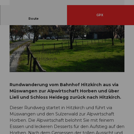
GPX
Route
4:15 h
15,58 km
387 m
387 m
470 m
858 m
388 m
Start: Bahnhof Hitzkirch
Ziel: Bahnhof Hitzkirch
© Seetal Tourismus, Seetal Tourismus
© Seetal Tourismus, Seetal Tourismus
Rundwanderung vom Bahnhof Hitzkirch aus via
Müswangen zur Alpwirtschaft Horben und über
Lieli und Schloss Heidegg zurück nach Hitzkirch.
Dieser Rundweg startet in Hitzkirch und führt via
Müswangen und den Sulzerwald zur Alpwirtschaft
Horben. Die Alpwirtschaft belohnt Sie mit feinem
Esssen und leckeren Desserts für den Aufstieg auf den
Horben. Nach dem Geniessen der tollen Aussicht und