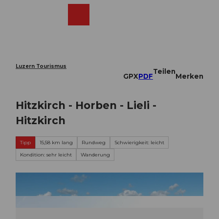
Z
u
Webcams
Merkzettel
Suche
Menü
Shop
m
I
n
h
a
Luzern Tourismus
Teilen
l
GPX
PDF
Merken
t
Hitzkirch - Horben - Lieli -
Hitzkirch
Tipp
15,58 km lang
Rundweg
Schwierigkeit: leicht
Kondition: sehr leicht
Wanderung