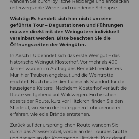
wandern Sie durch idyllische Rebberge und entdecken
unterwegs edle Weine und mundende Schnäpse.
Wichtig: Es handelt sich hier nicht um eine
geführte Tour – Degustationen und Führungen
müssen direkt mit den Weingütern individuell
vereinbart werden. Bitte beachten Sie die
Öffnungszeiten der Weingüter.
In Aesch LU befindet sich das erste Weingut – das
historische Weingut Klosterhof. Vor mehr als 400
Jahren wurden im Auftrag des Benediktinerklosters
Muri hier Trauben angebaut und die Weintrotte
errichtet. Noch heute dient diese als Standort für die
hauseigene Kelterei. Nachdem Klosterhof verläuft die
Route weitgehend auf Waldwegen. Ein bisschen
abseits der Route, kurz vor Hitzkirch, finden Sie den
Stierlihof, wo Sie in der hofeigenen Lohnbrennerei
erfahren, wie edle Brände entstehen.
Zurück auf der ursprünglichen Route wandern Sie
durch das Altwisertobel, vorbei an der Lourdes Grotte
und danach an der Kommende Hitzkirch. Kurz darauf