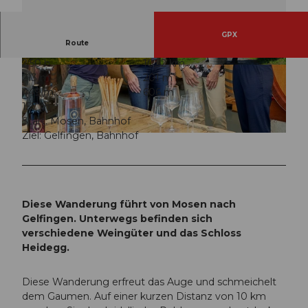
GPX
Route
2:50 h
10,52 km
© Seetal Tourismus, Seetal Tourismus
© Seetal Tourismus, Foto: Christian Perret
213 m
201 m
449 m
606 m
157 m
Start: Mosen, Bahnhof
Ziel: Gelfingen, Bahnhof
© Seetal Tourismus, Seetal Tourismus
Diese Wanderung führt von Mosen nach
Gelfingen. Unterwegs befinden sich
verschiedene Weingüter und das Schloss
Heidegg.
Diese Wanderung erfreut das Auge und schmeichelt
dem Gaumen. Auf einer kurzen Distanz von 10 km