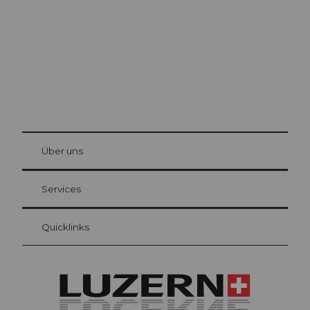
© Be
at Bre
chbü
hl
Über uns
Gästekarte Luzern
Ihre Vorteile als Übernachtungsgast
Services
Quicklinks