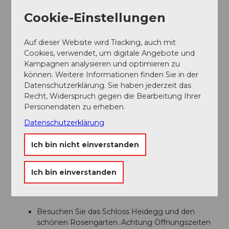
Weitere Infos / Links
Cookie-Einstellungen
Seetal Tourismus
Niederlenzerstrasse 25
Auf dieser Website wird Tracking, auch mit
5600 Lenzburg
Cookies, verwendet, um digitale Angebote und
+41 (0)41 920 45 29
Kampagnen analysieren und optimieren zu
info@seetaltourismus.ch
können. Weitere Informationen finden Sie in der
www.seetaltourismus.ch
Datenschutzerklärung. Sie haben jederzeit das
Recht, Widerspruch gegen die Bearbeitung Ihrer
Personendaten zu erheben.
Autor:in
Datenschutzerklärung
Seetal Tourismus
Ich bin nicht einverstanden
Organisation
Seetal Tourismus
Ich bin einverstanden
Unser Tipp
Besuchen Sie das Schloss Heidegg und den
schönen Rosengarten. Achtung Öffnungszeiten