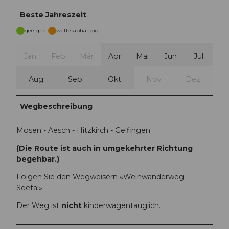
Beste Jahreszeit
geeignet
wetterabhängig
Jan
Feb
Mär
Apr
Mai
Jun
Jul
Aug
Sep
Okt
Nov
Dez
Wegbeschreibung
Mosen - Aesch - Hitzkirch - Gelfingen
(Die Route ist auch in umgekehrter Richtung
begehbar.)
Folgen Sie den Wegweisern «Weinwanderweg
Seetal».
Der Weg ist
nicht
kinderwagentauglich.