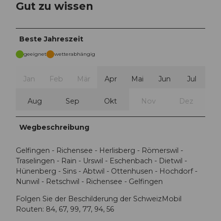
Gut zu wissen
Beste Jahreszeit
geeignet
wetterabhängig
Jan
Feb
Mär
Apr
Mai
Jun
Jul
Aug
Sep
Okt
Nov
Dez
Wegbeschreibung
Gelfingen - Richensee - Herlisberg - Römerswil -
Traselingen - Rain - Urswil - Eschenbach - Dietwil -
Hünenberg - Sins - Abtwil - Ottenhusen - Hochdorf -
Nunwil - Retschwil - Richensee - Gelfingen
Folgen Sie der Beschilderung der SchweizMobil
Routen: 84, 67, 99, 77, 94, 56