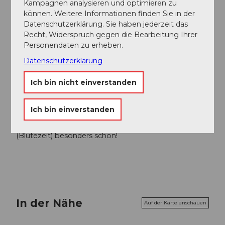
Kampagnen analysieren und optimieren zu
Seetal Tourismus
können. Weitere Informationen finden Sie in der
Datenschutzerklärung. Sie haben jederzeit das
Organisation
Recht, Widerspruch gegen die Bearbeitung Ihrer
Personendaten zu erheben.
Seetal Tourismus
Datenschutzerklärung
Unser Tipp
Ich bin nicht einverstanden
Probieren Sie die regionalen Produkte der
Hochstamm Produkte GmbH:
www.hochstamm.ch
Ich bin einverstanden
Die Tour ist im Frühling während der «Bluescht»
(Blütezeit) besonders schön!
In der Nähe
Auf der Karte anschauen