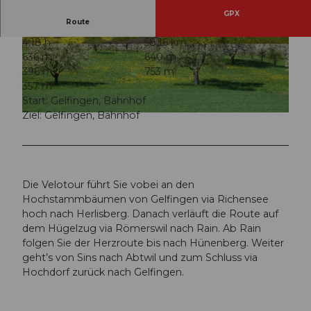
GPX
Route
4:18 h
58,16 km
© Seetal Tourismus, Hochstamm Seetal
© Seetal Tourismus, Hochstamm Seetal
636 m
640 m
396 m
753 m
357 m
Start: Gelfingen, Bahnhof
Ziel: Gelfingen, Bahnhof
© Seetal Tourismus, Seetal Tourismus
Die Velotour führt Sie vobei an den
Hochstammbäumen von Gelfingen via Richensee
hoch nach Herlisberg. Danach verläuft die Route auf
dem Hügelzug via Römerswil nach Rain. Ab Rain
folgen Sie der Herzroute bis nach Hünenberg. Weiter
geht’s von Sins nach Abtwil und zum Schluss via
Hochdorf zurück nach Gelfingen.