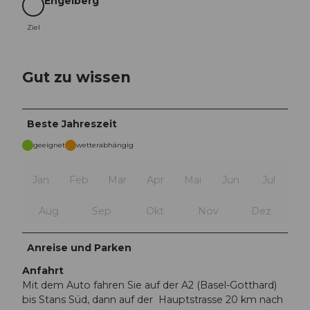
Engelberg
Ziel
Ziel
Gut zu wissen
Beste Jahreszeit
geeignet
wetterabhängig
Jan
Feb
Mär
Apr
Mai
Jun
Jul
Aug
Sep
Okt
Nov
Dez
Anreise und Parken
Anfahrt
Mit dem Auto fahren Sie auf der A2 (Basel-Gotthard)
bis Stans Süd, dann auf der Hauptstrasse 20 km nach