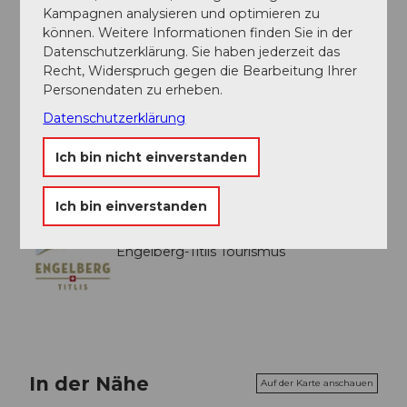
Kampagnen analysieren und optimieren zu
können. Weitere Informationen finden Sie in der
Organisation
Datenschutzerklärung. Sie haben jederzeit das
Engelberg-Titlis Tourismus
Recht, Widerspruch gegen die Bearbeitung Ihrer
Personendaten zu erheben.
Sicherheitshinweise
Datenschutzerklärung
Auf dieser Route sind während dem Alpsommer
Ich bin nicht einverstanden
Herdenschutzhunde im Einsatz
Ich bin einverstanden
Engelberg-Titlis Tourismus
In der Nähe
Auf der Karte anschauen