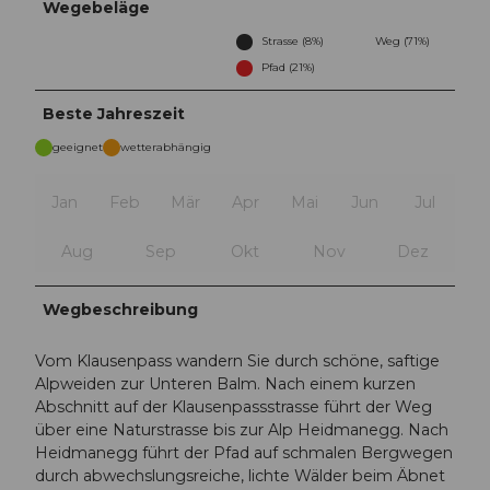
Wegebeläge
Strasse (8%)
Weg (71%)
Pfad (21%)
Beste Jahreszeit
geeignet
wetterabhängig
Jan
Feb
Mär
Apr
Mai
Jun
Jul
Aug
Sep
Okt
Nov
Dez
Wegbeschreibung
Vom Klausenpass wandern Sie durch schöne, saftige
Alpweiden zur Unteren Balm. Nach einem kurzen
Abschnitt auf der Klausenpassstrasse führt der Weg
über eine Naturstrasse bis zur Alp Heidmanegg. Nach
Heidmanegg führt der Pfad auf schmalen Bergwegen
durch abwechslungsreiche, lichte Wälder beim Äbnet