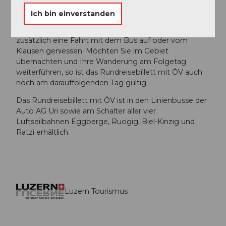
Mit dem Rundreisebillett mit ÖV, sind Sie noch
Ich bin einverstanden
flexibler und mobiler. Sie können neben einer Berg-
und Talfahrt mit einer der vier Luftseilbahnen noch
zusätzlich eine Fahrt mit dem Bus auf oder vom
Klausen geniessen. Möchten Sie im Gebiet
übernachten und Ihre Wanderung am Folgetag
weiterführen, so ist das Rundreisebillett mit ÖV auch
noch am darauffolgenden Tag gültig.
Das Rundreisebillett mit ÖV ist in den Linienbusse der
Auto AG Uri sowie am Schalter aller vier
Luftseilbahnen Eggberge, Ruogig, Biel-Kinzig und
Ratzi erhältlich.
Luzern Tourismus