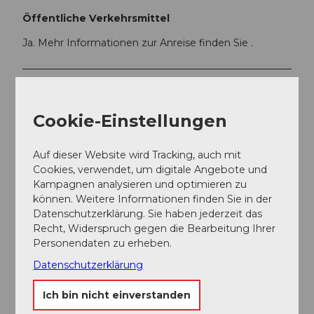
Öffentliche Verkehrsmittel
Ja. Mehr Informationen zur Anreise finden Sie .
Weitere Infos / Links
Cookie-Einstellungen
Routenbeschreibung von
Schweiz Mobil
Übersichtskarte
der offenen Betriebe.
Auf dieser Website wird Tracking, auch mit
Cookies, verwendet, um digitale Angebote und
Autor:in
Kampagnen analysieren und optimieren zu
können. Weitere Informationen finden Sie in der
Luzern Tourismus AG
Datenschutzerklärung. Sie haben jederzeit das
Recht, Widerspruch gegen die Bearbeitung Ihrer
Organisation
Personendaten zu erheben.
Lucerne Tourisme
Datenschutzerklärung
Unser Tipp
Ich bin nicht einverstanden