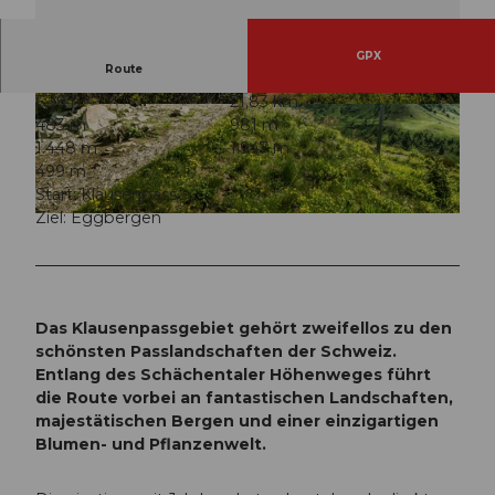
GPX
Route
6:39 h
21,83 km
© A. Sanchez, Ferienregion Uri
© A. Sanchez, Ferienregion Uri
483 m
981 m
1.448 m
1.947 m
499 m
Start: Klausenpass
Ziel: Eggbergen
© A. Sanchez, Ferienregion Uri
Das Klausenpassgebiet gehört zweifellos zu den
schönsten Passlandschaften der Schweiz.
Entlang des Schächentaler Höhenweges führt
die Route vorbei an fantastischen Landschaften,
majestätischen Bergen und einer einzigartigen
Blumen- und Pflanzenwelt.