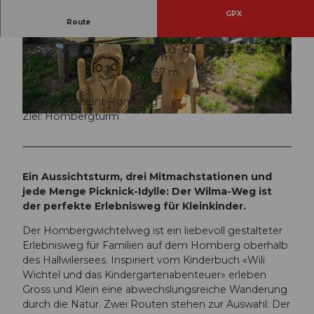
GPX
Route
0:20 h
1,17 km
© Seetal Tourismus, Seetal Tourismus
© Diana Fry, Seetal Tourismus
20 m
20 m
767 m
787 m
20 m
Start: Restaurant Homberg
Ziel: Hombergturm
© Corinne Huwiler, Hombergwichtel |
CC-BY
Ein Aussichtsturm, drei Mitmachstationen und
jede Menge Picknick-Idylle: Der Wilma-Weg ist
der perfekte Erlebnisweg für Kleinkinder.
Der Hombergwichtelweg ist ein liebevoll gestalteter
Erlebnisweg für Familien auf dem Homberg oberhalb
des Hallwilersees. Inspiriert vom Kinderbuch «Wili
Wichtel und das Kindergartenabenteuer» erleben
Gross und Klein eine abwechslungsreiche Wanderung
durch die Natur. Zwei Routen stehen zur Auswahl: Der