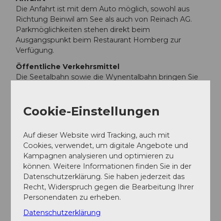
Die Anfahrt ist mit dem Auto möglich, sowohl aus
Richtung Beinwil am See als auch von Reinach AG.
Parkmöglichkeiten stehen direkt beim
Ausgangspunkt beim Restaurant Homberg zur
Verfügung.
Öffentliche Verkehrsmittel
Die Seetalbahn sowie die Wynentalbahn bringen Sie
in die Region (Beinwil am See, Birrwil oder Reinach
AG). Eine direkte ÖV-Verbindung bis auf den
Homberg gibt es jedoch nicht.
Cookie-Einstellungen
Sowohl vom Bahnhof Beinwil am See als auch von
Auf dieser Website wird Tracking, auch mit
Birrwil gelangt man über gut ausgeschilderte
Cookies, verwendet, um digitale Angebote und
Wanderwege auf den Homberg. Die Gehzeit beträgt
Kampagnen analysieren und optimieren zu
jeweils etwa 40 Minuten.
können. Weitere Informationen finden Sie in der
Datenschutzerklärung. Sie haben jederzeit das
Weitere Infos / Links
Recht, Widerspruch gegen die Bearbeitung Ihrer
Personendaten zu erheben.
Weitere Informationen
Datenschutzerklärung