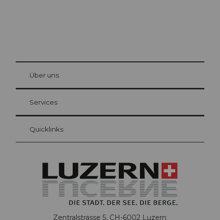
© Be
at Bre
chbü
hl
Über uns
Gästekarte Luzern
Ihre Vorteile als Übernachtungsgast
Services
Quicklinks
Zentralstrasse 5, CH-6002 Luzern