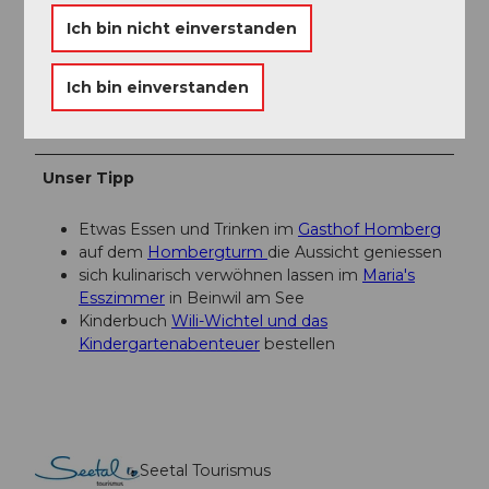
Autor:in
Ich bin nicht einverstanden
Seetal Tourismus
Ich bin einverstanden
Organisation
Seetal Tourismus
Unser Tipp
Etwas Essen und Trinken im
Gasthof Homberg
auf dem
Hombergturm
die Aussicht geniessen
sich kulinarisch verwöhnen lassen im
Maria's
Esszimmer
in Beinwil am See
Kinderbuch
Wili-Wichtel und das
Kindergartenabenteuer
bestellen
Seetal Tourismus