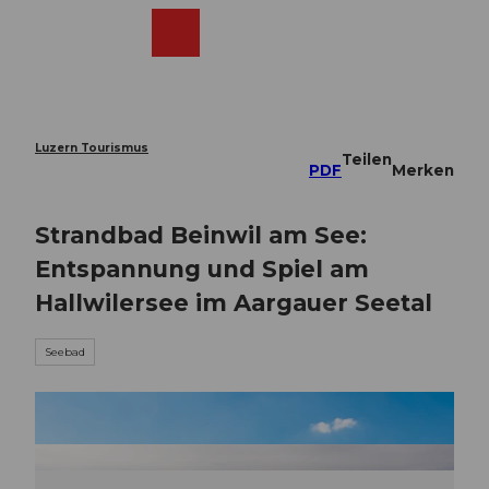
Z
u
Webcams
Merkzettel
Suche
Menü
Shop
m
I
n
h
a
Luzern Tourismus
Teilen
l
PDF
Merken
t
Strandbad Beinwil am See:
Entspannung und Spiel am
Hallwilersee im Aargauer Seetal
Seebad