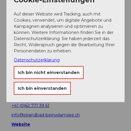
Auf dieser Website wird Tracking, auch mit
Veranstaltung
Cookies, verwendet, um digitale Angebote und
Kampagnen analysieren und optimieren zu
können. Weitere Informationen finden Sie in der
Sehenswertes
Datenschutzerklärung. Sie haben jederzeit das
Recht, Widerspruch gegen die Bearbeitung Ihrer
Touren
Personendaten zu erheben.
Datenschutzerklärung
Ich bin nicht einverstanden
Kontaktdaten
Strandbad Beinwil am See
Ich bin einverstanden
Staadmattstrasse
5712
Beinwil am See
+41 (0)62 771 39 61
info@strandbad-beinwilamsee.ch
Website