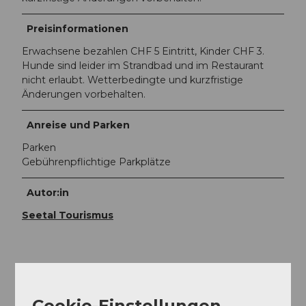
Preisinformationen
Erwachsene bezahlen CHF 5 Eintritt, Kinder CHF 3.
Hunde sind leider im Strandbad und im Restaurant
nicht erlaubt. Wetterbedingte und kurzfristige
Änderungen vorbehalten.
Anreise und Parken
Parken
Gebührenpflichtige Parkplätze
Autor:in
Seetal Tourismus
In der Nähe
Auf der Karte anschauen
Cookie-Einstellungen