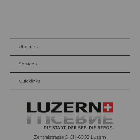
© Be
at Bre
chbü
hl
Über uns
Gästekarte Luzern
Ihre Vorteile als Übernachtungsgast
Services
Quicklinks
Zentralstrasse 5, CH-6002 Luzern