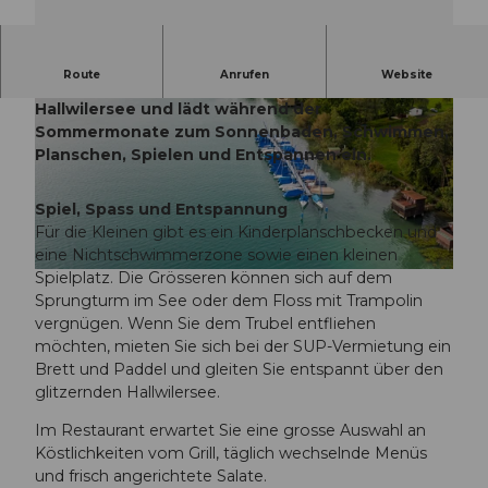
Route
Anrufen
Website
Das Strandbad Beinwil am See liegt malerisch am
Hallwilersee und lädt während der
Sommermonate zum Sonnenbaden, Schwimmen,
Planschen, Spielen und Entspannen ein.
Spiel, Spass und Entspannung
© Diana Fry, Seetal Tourismus
Für die Kleinen gibt es ein Kinderplanschbecken und
eine Nichtschwimmerzone sowie einen kleinen
Spielplatz. Die Grösseren können sich auf dem
© Christian Betschart, Seetal Tourismus
Sprungturm im See oder dem Floss mit Trampolin
vergnügen. Wenn Sie dem Trubel entfliehen
möchten, mieten Sie sich bei der SUP-Vermietung ein
Brett und Paddel und gleiten Sie entspannt über den
glitzernden Hallwilersee.
Im Restaurant erwartet Sie eine grosse Auswahl an
Köstlichkeiten vom Grill, täglich wechselnde Menüs
und frisch angerichtete Salate.