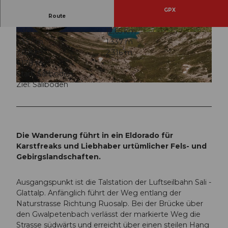
GPX
Route
6:30 h
12,65 km
© Stoos-Muotatal Tourismus, Stoos-Muotatal T
© Stoos-Muotatal Tourismus, Stoos-Muotatal T
1.337 m
1.337 m
ourismus
ourismus
1.138 m
2.316 m
1.178 m
Start: Saliboden
Ziel: Saliboden
© Stoos-Muotatal Tourismus, Stoos-Muotatal Tourismus
Die Wanderung führt in ein Eldorado für
Karstfreaks und Liebhaber urtümlicher Fels- und
Gebirgslandschaften.
Ausgangspunkt ist die Talstation der Luftseilbahn Sali -
Glattalp. Anfänglich führt der Weg entlang der
Naturstrasse Richtung Ruosalp. Bei der Brücke über
den Gwalpetenbach verlässt der markierte Weg die
Strasse südwärts und erreicht über einen steilen Hang