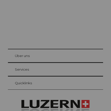
Die Stadt. Der See. Die Berge.
© Be
at Bre
chbü
hl
Über uns
Gästekarte Luzern
Ihre Vorteile als Übernachtungsgast
Services
Quicklinks