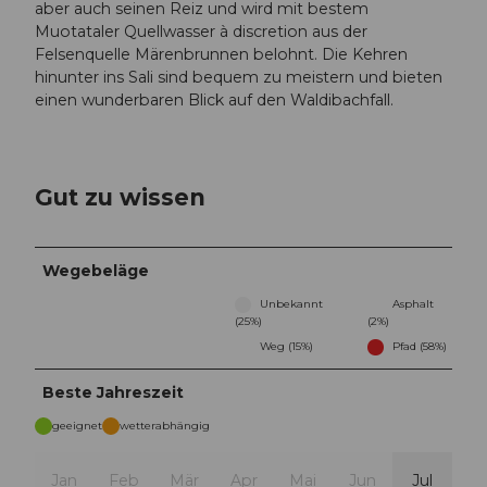
aber auch seinen Reiz und wird mit bestem
Muotataler Quellwasser à discretion aus der
Felsenquelle Märenbrunnen belohnt. Die Kehren
hinunter ins Sali sind bequem zu meistern und bieten
einen wunderbaren Blick auf den Waldibachfall.
Gut zu wissen
Wegebeläge
Unbekannt
Asphalt
(25%)
(2%)
Weg (15%)
Pfad (58%)
Beste Jahreszeit
geeignet
wetterabhängig
Jan
Feb
Mär
Apr
Mai
Jun
Jul