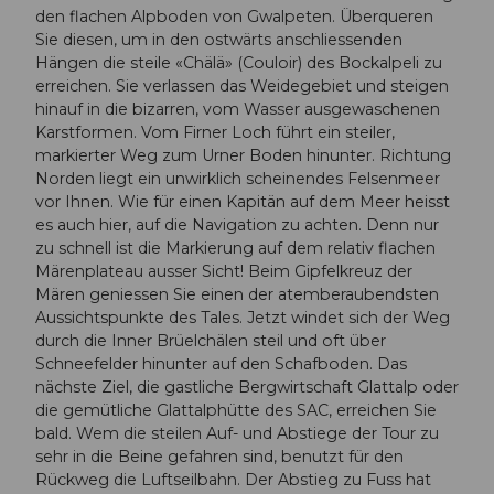
den flachen Alpboden von Gwalpeten. Überqueren
Sie diesen, um in den ostwärts anschliessenden
Hängen die steile «Chälä» (Couloir) des Bockalpeli zu
erreichen. Sie verlassen das Weidegebiet und steigen
hinauf in die bizarren, vom Wasser ausgewaschenen
Karstformen. Vom Firner Loch führt ein steiler,
markierter Weg zum Urner Boden hinunter. Richtung
Norden liegt ein unwirklich scheinendes Felsenmeer
vor Ihnen. Wie für einen Kapitän auf dem Meer heisst
es auch hier, auf die Navigation zu achten. Denn nur
zu schnell ist die Markierung auf dem relativ flachen
Märenplateau ausser Sicht! Beim Gipfelkreuz der
Mären geniessen Sie einen der atemberaubendsten
Aussichtspunkte des Tales. Jetzt windet sich der Weg
durch die Inner Brüelchälen steil und oft über
Schneefelder hinunter auf den Schafboden. Das
nächste Ziel, die gastliche Bergwirtschaft Glattalp oder
die gemütliche Glattalphütte des SAC, erreichen Sie
bald. Wem die steilen Auf- und Abstiege der Tour zu
sehr in die Beine gefahren sind, benutzt für den
Rückweg die Luftseilbahn. Der Abstieg zu Fuss hat