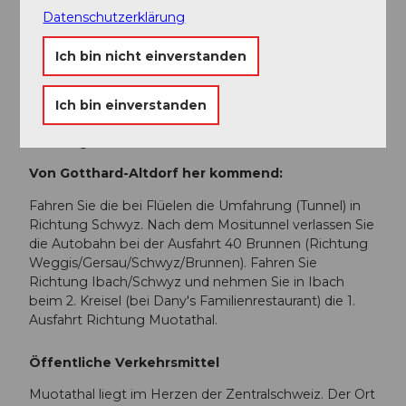
Datenschutzerklärung
Bei Rapperswil fahren Sie Richtung Pfäffikon /
Gotthard. Bei Pfäffikon führt ein kurzes Stück auf der
Ich bin nicht einverstanden
Autobahn A3 in Richtung Gotthard. Nehmen Sie
gleich wieder die erste Ausfahrt Richtung Gotthard /
Schwyz. Die Landstrasse führt Sie über Rothenthurm
Ich bin einverstanden
und Sattel nach Schwyz. Bei Schwyz fahren Sie
Richtung Muotathal.
Von Gotthard-Altdorf her kommend:
Fahren Sie die bei Flüelen die Umfahrung (Tunnel) in
Richtung Schwyz. Nach dem Mositunnel verlassen Sie
die Autobahn bei der Ausfahrt 40 Brunnen (Richtung
Weggis/Gersau/Schwyz/Brunnen). Fahren Sie
Richtung Ibach/Schwyz und nehmen Sie in Ibach
beim 2. Kreisel (bei Dany's Familienrestaurant) die 1.
Ausfahrt Richtung Muotathal.
Öffentliche Verkehrsmittel
Muotathal liegt im Herzen der Zentralschweiz. Der Ort