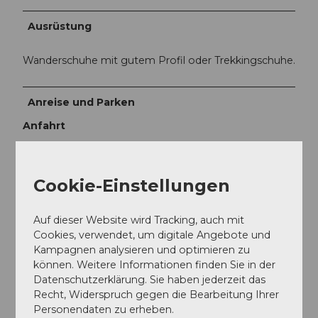
Ausrüstung
Wanderschuhe mit gutem Profil oder Trekkingschuhe.
Anreise und Parken
Anfahrt
Muotathal liegt mitten in der Zentralschweiz und ist
mit dem Auto schnell erreichbar.
Cookie-Einstellungen
Von Basel-Luzern her kommend:
Fahren Sie bei Luzern auf die A14 in Richtung Zug.
Auf dieser Website wird Tracking, auch mit
Nach 20 km erreichen Sie das Autobahndreieck
Cookies, verwendet, um digitale Angebote und
Rütihof. Dort fahren Sie auf die Autobahn A4 in
Kampagnen analysieren und optimieren zu
Richtung Schwyz. Nehmen Sie die Autobahnausfahrt
können. Weitere Informationen finden Sie in der
Schwyz und folgen Sie den Wegweisern Richtung
Datenschutzerklärung. Sie haben jederzeit das
Muotathal.
Recht, Widerspruch gegen die Bearbeitung Ihrer
Personendaten zu erheben.
Vom Bodensee und Rapperswil her kommend: