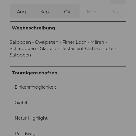
Aug
Sep
Okt
Nov
Dez
Wegbeschreibung
Saliboden - Gwalpeten - Firner Loch - Mären -
Schafboden - Glattalp - Restaurant Glattalphütte -
Saliboden
Toureigenschaften
Einkehrmöglichkeit
Gipfel
Natur Highlight
Rundweg