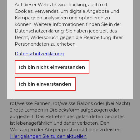
Auf dieser Website wird Tracking, auch mit
Cookies, verwendet, um digitale Angebote und
Autor:in
Kampagnen analysieren und optimieren zu
Obwalden Tourismus
können. Weitere Informationen finden Sie in der
Datenschutzerklärung. Sie haben jederzeit das
Recht, Widerspruch gegen die Bearbeitung Ihrer
Organisation
Personendaten zu erheben.
Obwalden Tourismus
Datenschutzerklärung
Sicherheitshinweise
Ich bin nicht einverstanden
Diese Wanderung führt teilweise durch militärische
Waffen- und Schiessplätze. Während des Schiessens
Ich bin einverstanden
werden an gut sichtbaren Stellen am Rand des
gefährdeten Gebietes sowie in den Waffenstellungen
rot/weisse Fahnen, rot/weisse Ballons oder (bei Nacht)
3 rote Lampen in Dreiecksform aufgezogen oder
aufgestellt. Das Betreten des gefährdeten Gebietes
ist lebensgefährlich und daher verboten. Den
Weisungen der Absperrposten ist Folge zu leisten.
Hier gelangen Sie zu den aktuellen