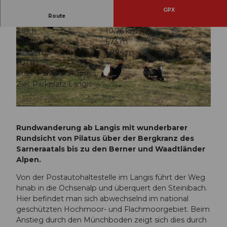
GPX
Route
3:59 h
10,76 km
674 m
673 m
1.293 m
1.894 m
601 m
Start: Parkplatz Langis
Ziel: Parkplatz Langis
© Obwalden Tourismus, Obwalden Tourismus
© Obwalden Tourismus, Obwalden Tourismus
Rundwanderung ab Langis mit wunderbarer
Rundsicht von Pilatus über der Bergkranz des
Sarneraatals bis zu den Berner und Waadtländer
Alpen.
Von der Postautohaltestelle im Langis führt der Weg
hinab in die Ochsenalp und überquert den Steinibach.
Hier befindet man sich abwechselnd im national
geschützten Hochmoor- und Flachmoorgebiet. Beim
Anstieg durch den Münchboden zeigt sich dies durch