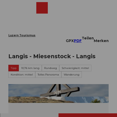
Z
u
Webcams
Merkzettel
Suche
Menü
Shop
m
I
n
h
a
Luzern Tourismus
Teilen
l
GPX
PDF
Merken
t
Langis - Miesenstock - Langis
Tipp
10,76 km lang
Rundweg
Schwierigkeit: mittel
Kondition: mittel
Tolles Panorama
Wanderung