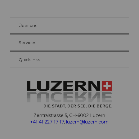
© Be
at Bre
chbü
hl
Über uns
Gästekarte Luzern
Ihre Vorteile als Übernachtungsgast
Services
Quicklinks
Zentralstrasse 5, CH-6002 Luzern
+41 41 227 17 17
,
luzern@luzern.com
F
X
Y
I
T
T
P
L
W
T