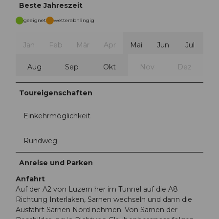
Beste Jahreszeit
geeignet
wetterabhängig
Jan
Feb
Mär
Apr
Mai
Jun
Jul
Aug
Sep
Okt
Nov
Dez
Toureigenschaften
Einkehrmöglichkeit
Rundweg
Anreise und Parken
Anfahrt
Auf der A2 von Luzern her im Tunnel auf die A8
Richtung Interlaken, Sarnen wechseln und dann die
Ausfahrt Sarnen Nord nehmen. Von Sarnen der