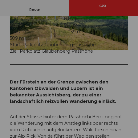
GPX
Route
3:10 h
8,87 km
© Obwalden Tourismus, Obwalden Tourismus
© Obwalden Tourismus, Obwalden Tourismus
568 m
568 m
1.530 m
2.039 m
509 m
Start: Parkplatz Glaubenberg Passhöhe
Ziel: Parkplatz Glaubenberg Passhöhe
© Obwalden Tourismus, Obwalden Tourismus
Der Fürstein an der Grenze zwischen den
Kantonen Obwalden und Luzern ist ein
bekannter Aussichtsberg, der zu einer
landschaftlich reizvollen Wanderung einlädt.
Auf der Strasse hinter dem Passhöchi Beizli beginnt
die Wanderung mit dem Anstieg links oder rechts
vom Rotbach in aufgelockertem Wald forsch hinan
zur Alp Rick. Von da führt der Weg den steilen