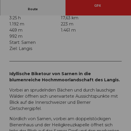
GPX
Route
3:25 h
17,63 km
1.192 m
223 m
469 m
1.461 m
992 m
Start: Sarnen
Ziel: Langis
Idyllische Biketour von Sarnen in die
blumenreiche Hochmmoorlandschaft des Langis.
Vorbei an sprudelnden Bächen und durch lauschige
Wälder öffnen sich unerwartete Aussichtspunkte mit
Blick auf die Innerschweizer und Berner
Gletschergipfel.
Nördlich von Sarnen, vorbei am doppelstöckigen
Bienenhaus und der Heiligkreuzkapelle öffnet sich