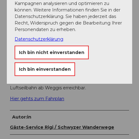
Kampagnen analysieren und optimieren zu
An den Stationen der Rigi Bahnen stehen Ihnen
können. Weitere Informationen finden Sie in der
gebührenpflichtige Parkplätze zur Verfügung.
Datenschutzerklärung. Sie haben jederzeit das
Recht, Widerspruch gegen die Bearbeitung Ihrer
Weiter Infos zur Anfahrt und Parking
Personendaten zu erheben.
Wir empfehlen jedoch ÖV statt Auto: Zurücklehnen,
Datenschutzerklärung
Geniessen und erst noch etwas Gutes für die Umwelt
tun.
Ich bin nicht einverstanden
Öffentliche Verkehrsmittel
Ich bin einverstanden
Rigi Kaltbad, der Ausgangspunkt der Wanderung, ist
via Vitznau mit der Zahnradbahn oder mit der
Luftseilbahn ab Weggis erreichbar.
Hier gehts zum Fahrplan
Autor:in
Gäste-Service Rigi / Schwyzer Wanderwege