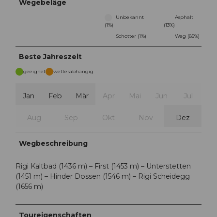
Wegebeläge
Unbekannt
Asphalt
(1%)
(13%)
Schotter (1%)
Weg (85%)
Beste Jahreszeit
geeignet
wetterabhängig
Jan
Feb
Mär
Apr
Mai
Jun
Jul
Aug
Sep
Okt
Nov
Dez
Wegbeschreibung
Rigi Kaltbad (1436 m) – First (1453 m) – Unterstetten
(1451 m) – Hinder Dossen (1546 m) – Rigi Scheidegg
(1656 m)
Toureigenschaften