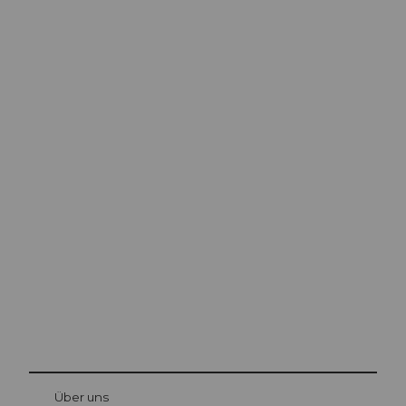
Ausflugstipps in
Luzern
Die Stadt. Der See. Die Berge.
© Be
at Bre
chbü
hl
Über uns