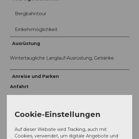
Bergbahntour
Einkehrmöglichkeit
Ausrüstung
Wintertaugliche Langlauf-Ausrüstung, Getränke.
Anreise und Parken
Anfahrt
Von der A4 Ausfahrt Küssnacht Richtung Weggis -
Vitznau
Cookie-Einstellungen
Von der A4 Ausfahrt Brunnen Richtung Vitznau -
Weggis
Auf dieser Website wird Tracking, auch mit
Cookies, verwendet, um digitale Angebote und
Parken