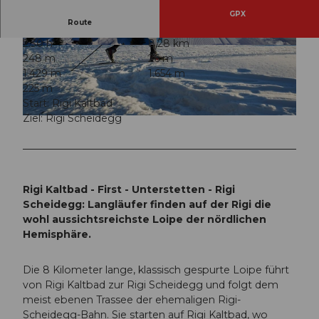
GPX
Route
2:30 h
8,28 km
© Gäste-Service Rigi
© Gäste-Service Rigi
248 m
26 m
1.429 m
1.654 m
225 m
Start: Rigi Kaltbad
Ziel: Rigi Scheidegg
© Gäste-Service Rigi
Rigi Kaltbad - First - Unterstetten - Rigi
Scheidegg: Langläufer finden auf der Rigi die
wohl aussichtsreichste Loipe der nördlichen
Hemisphäre.
Die 8 Kilometer lange, klassisch gespurte Loipe führt
von Rigi Kaltbad zur Rigi Scheidegg und folgt dem
meist ebenen Trassee der ehemaligen Rigi-
Scheidegg-Bahn. Sie starten auf Rigi Kaltbad, wo