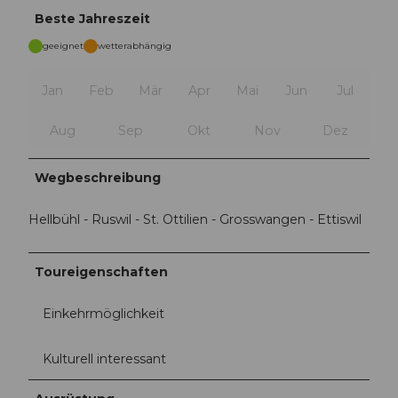
Beste Jahreszeit
geeignet
wetterabhängig
Jan
Feb
Mär
Apr
Mai
Jun
Jul
Aug
Sep
Okt
Nov
Dez
Wegbeschreibung
Hellbühl - Ruswil - St. Ottilien - Grosswangen - Ettiswil
Toureigenschaften
Einkehrmöglichkeit
Kulturell interessant