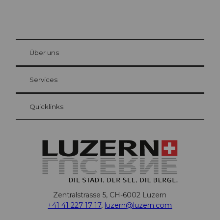
© Be
at Bre
chbü
hl
Über uns
Gästekarte Luzern
Ihre Vorteile als Übernachtungsgast
Services
Quicklinks
Zentralstrasse 5, CH-6002 Luzern
+41 41 227 17 17
,
luzern@luzern.com