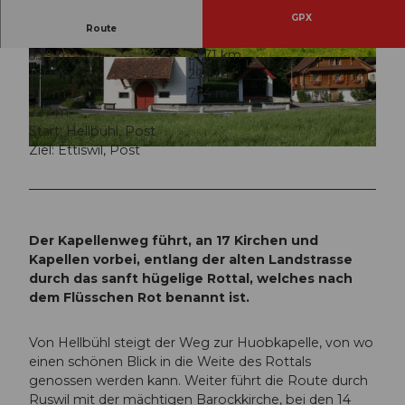
GPX
Route
5:39 h
21,71 km
© Willisau Tourismus, Willisau Tourismus
© Priska Ziswiler, Willisau Tourismus
180 m
299 m
517 m
744 m
227 m
Start: Hellbühl, Post
Ziel: Ettiswil, Post
© Priska Ziswiler, Willisau Tourismus
Der Kapellenweg führt, an 17 Kirchen und
Kapellen vorbei, entlang der alten Landstrasse
durch das sanft hügelige Rottal, welches nach
dem Flüsschen Rot benannt ist.
Von Hellbühl steigt der Weg zur Huobkapelle, von wo
einen schönen Blick in die Weite des Rottals
genossen werden kann. Weiter führt die Route durch
Ruswil mit der mächtigen Barockkirche, bei den 14