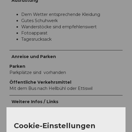
Ausrüstung
Dem Wetter entsprechende Kleidung
Gutes Schuhwerk
Wanderstöcke sind empfehlenswert
Fotoapparat
Tagesrucksack
Anreise und Parken
Parken
Parkplätze sind vorhanden
Öffentliche Verkehrsmittel
Mit dem Bus nach Hellbühl oder Ettiswil
Weitere Infos / Links
ÖV Fahrplan
Cookie-Einstellungen