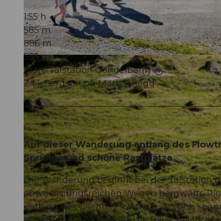
1:55 h
585 m
886 m
585 m
© Beat Brechbühl, UNESCO Biosphäre Entlebuch
Start: Talstation Gondelbahn
Ziel: Bergstation Marbachegg
Auf dieser Wanderung entlang des Flowtr
Sprünge und schöne Rastplätze.
Die Wanderung beginnt bei der Talstation 
abwechslungsreichen Wegen bergwärts Ri
entlang des Clientis Flowtrails, wo sich spa
Mit etwas Glück können die Biker bei ihren