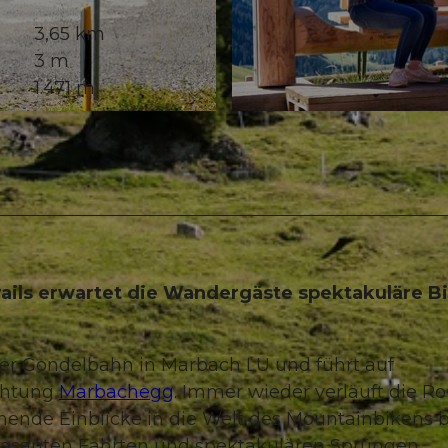
3,65 km
3 m
1.471 m
© Beat Brechbühl, UNESCO Biosphäre Entlebuch
ails erwartet die Wandergäste spektakuläre B
der Gondelbahn in Marbach LU und führt auf
chtung
Marbachegg
. Immer wieder verläuft die R
nnende Einblicke in die Welt des Mountainbikens b
 rasanten Fahrten und spektakulären Sprüngen