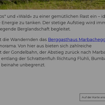
s" und «Wald» zu einer gemütlichen Rast ein – i
 Energie zu tanken. Der stetige Aufstieg wird im
egende Berglandschaft begleitet.
t die Wandernden das
Berggasthaus Marbacheg
norama. Von hier aus bieten sich zahlreiche
it der Gondelbahn, der Abstieg zurück nach Marb
 entlang der Schrattenfluh Richtung Flühli, Bum
 beinahe unbegrenzt.
Auf der Karte an