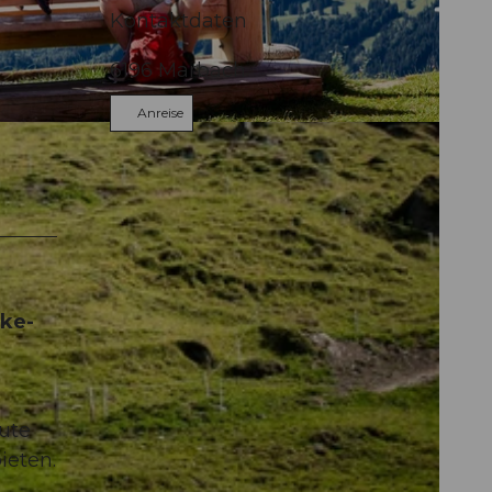
Kontaktdaten
6196
Marbach
Anreise
ike-
oute
ieten.