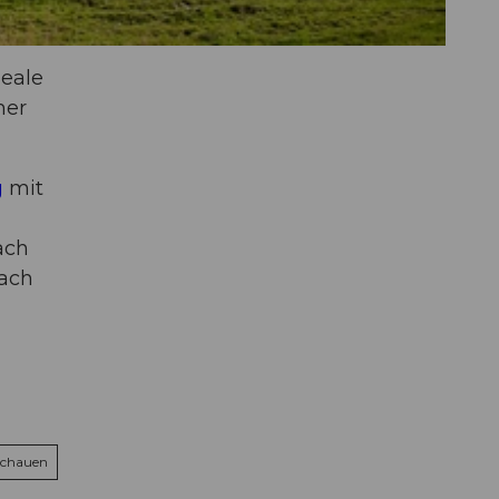
deale
mer
g
mit
ach
bach
schauen