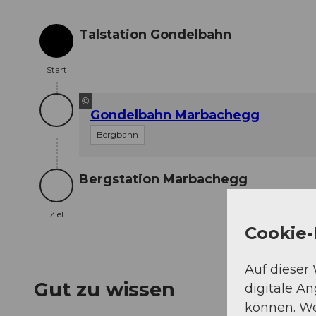
Talstation Gondelbahn
Start
Start
©
Gondelbahn Marbachegg
Bergbahn
Bergstation Marbachegg
Ziel
Ziel
Cookie-
Auf dieser
Gut zu wissen
digitale A
können. We