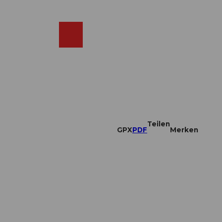
DE
ebcams
Merkzettel
Suche
Shop
Teilen
GPX
PDF
Merken