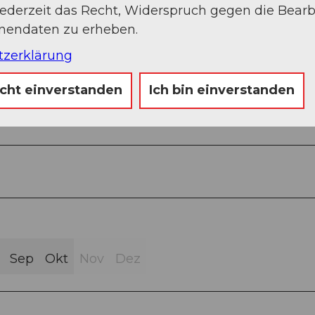
jederzeit das Recht, Widerspruch gegen die Bear
onendaten zu erheben.
tzerklärung
icht einverstanden
Ich bin einverstanden
sphalt (30%)
Sep
Okt
Nov
Dez