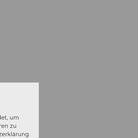
det, um
ren zu
zerklärung.